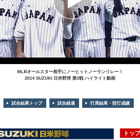
MLBオールスター相手にノーヒットノーランリレー！
2014 SUZUKI 日米野球 第3戦 ハイライト動画
試合結果トップ
試合経過
打席結果・投打成績
トップ