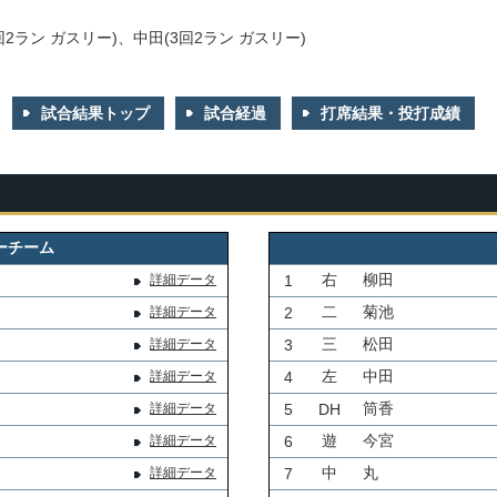
回2ラン ガスリー)、中田(3回2ラン ガスリー)
試合結果トップ
試合経過
打席結果・投打成績
ーチーム
右
柳田
詳細データ
1
二
菊池
詳細データ
2
三
松田
詳細データ
3
左
中田
詳細データ
4
筒香
詳細データ
5
DH
遊
今宮
詳細データ
6
中
丸
詳細データ
7