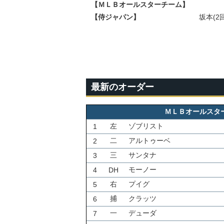
【ＭＬＢオールスターチーム】
【侍ジャパン】
坂本(2
最新のオーダー
ＭＬＢオールスタ
左
ゾブリスト
1
二
アルトゥーベ
2
三
サンタナ
3
モーノー
4
DH
右
プイグ
5
捕
クラッツ
6
一
デューダ
7