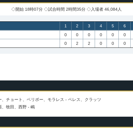
◇開始 18時07分 ◇試合時間 2時間35分 ◇入場者 46,084人
1
2
3
4
5
6
0
0
0
0
0
0
0
2
2
0
0
0
ー、チョート、ベリボー、モラレス - ペレス、クラッツ
、牧田、西野 - 嶋