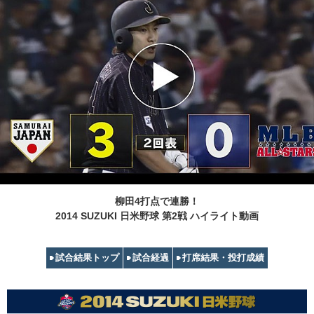
柳田4打点で連勝！
2014 SUZUKI 日米野球 第2戦 ハイライト動画
試合結果トップ
試合経過
打席結果・投打成績