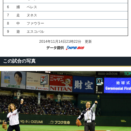
6
捕
ペレス
7
走
ヌネス
8
中
ファウラー
9
遊
エスコバル
2014年11月14日21時22分 更新
この試合の写真