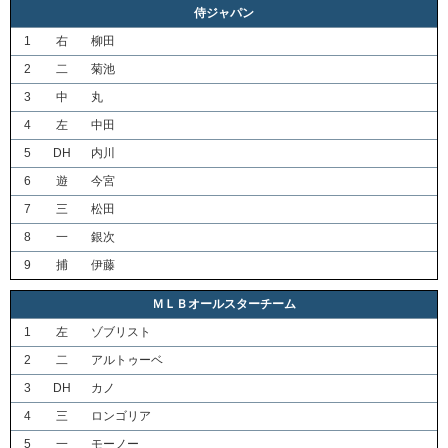
侍ジャパン
1
右
柳田
2
二
菊池
3
中
丸
4
左
中田
5
DH
内川
6
遊
今宮
7
三
松田
8
一
銀次
9
捕
伊藤
ＭＬＢオールスターチーム
1
左
ゾブリスト
2
二
アルトゥーベ
3
DH
カノ
4
三
ロンゴリア
5
一
モーノー