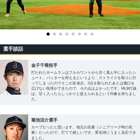
選手談話
金子千尋投手
打たれたホームランはフルカウントから甘く真ん中に入ったシ
ュート。バッターを抑えるというより、ストライクを取りに行
ってしまったのでそこが反省点。3点を取られたあとは傷口を
広げない投球ができたので、その点はよかったです。MLB打線
は、甘く入ったらしっかりと捉えられるという印象を持ちまし
た。
菊池涼介選手
カーブだったと思います。地元の先輩（シニアリーグ時の先
輩）だったので、打てて嬉しいです。変化球にうまく反応でき
ました。