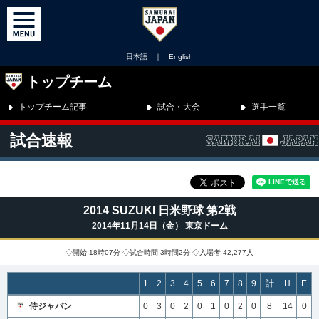
日本語
｜
English
トップチーム
トップチーム記事
試合・大会
選手一覧
試合速報
2014 SUZUKI 日米野球 第2戦
2014年11月14日（金） 東京ドーム
◇開始 18時07分 ◇試合時間 3時間2分 ◇入場者 42,277人
1
2
3
4
5
6
7
8
9
計
H
E
侍ジャパン
0
3
0
2
0
1
0
2
0
8
14
0