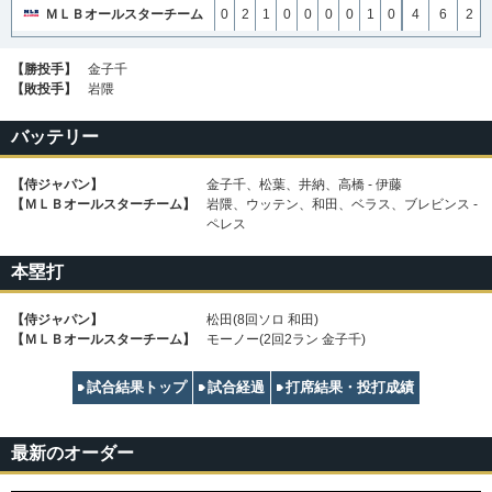
ＭＬＢオールスターチーム
0
2
1
0
0
0
0
1
0
4
6
2
【勝投手】
金子千
【敗投手】
岩隈
バッテリー
【侍ジャパン】
金子千、松葉、井納、高橋 - 伊藤
【ＭＬＢオールスターチーム】
岩隈、ウッテン、和田、ベラス、ブレビンス -
ペレス
本塁打
【侍ジャパン】
松田(8回ソロ 和田)
【ＭＬＢオールスターチーム】
モーノー(2回2ラン 金子千)
試合結果トップ
試合経過
打席結果・投打成績
最新のオーダー