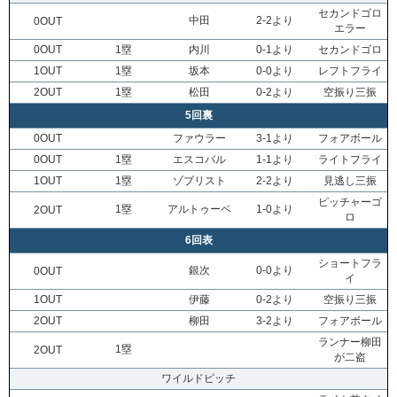
セカンドゴロ
中田
2-2より
0OUT
エラー
0OUT
1塁
内川
0-1より
セカンドゴロ
1OUT
1塁
坂本
0-0より
レフトフライ
2OUT
1塁
松田
0-2より
空振り三振
5回裏
0OUT
ファウラー
3-1より
フォアボール
0OUT
1塁
エスコバル
1-1より
ライトフライ
1OUT
1塁
ゾブリスト
2-2より
見逃し三振
ピッチャーゴ
1塁
アルトゥーベ
1-0より
2OUT
ロ
6回表
ショートフラ
銀次
0-0より
0OUT
イ
1OUT
伊藤
0-2より
空振り三振
2OUT
柳田
3-2より
フォアボール
ランナー柳田
1塁
2OUT
が二盗
ワイルドピッチ