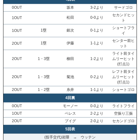
0OUT
坂本
3-2より
サードゴロ
セカンドヒッ
松田
0-0より
1OUT
ト
ショートフラ
1塁
銀次
0-1より
1OUT
イ
センター前ヒ
1塁
伊藤
1-1より
2OUT
ット
ライト前タイ
2OUT
1・3塁
柳田
1-2より
ムリーヒット
(打点1)
レフト前タイ
2OUT
1・3塁
菊池
0-2より
ムリーヒット
(打点1)
2OUT
1・2塁
糸井
1-1より
ショートゴロ
4回裏
0OUT
モーノー
0-0より
ライトフライ
1OUT
ペレス
2-2より
空振り三振
2OUT
プイグ
2-0より
セカンドゴロ
5回表
(投手交代)岩隈 → ウッテン