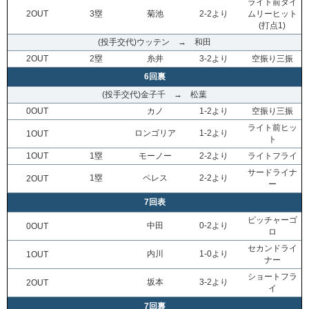
ライト前タイ
2OUT
3塁
菊池
2-2より
ムリーヒット
(打点1)
(投手交代)ウッテン → 和田
2OUT
2塁
糸井
3-2より
空振り三振
6回裏
(投手交代)金子千 → 松葉
0OUT
カノ
1-2より
空振り三振
ライト前ヒッ
ロンゴリア
1-2より
1OUT
ト
1OUT
1塁
モーノー
2-2より
ライトフライ
サードライナ
1塁
ペレス
2-2より
2OUT
ー
7回表
ピッチャーゴ
中田
0-2より
0OUT
ロ
セカンドライ
内川
1-0より
1OUT
ナー
ショートフラ
坂本
3-2より
2OUT
イ
7回裏