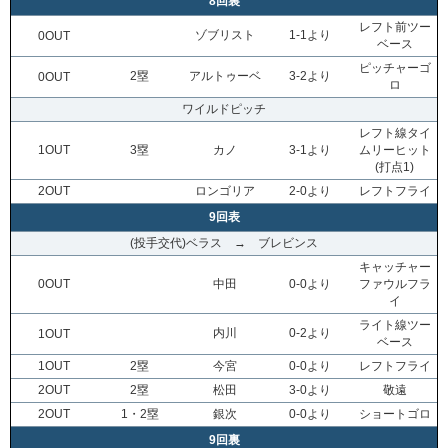
8回裏
レフト前ツー
ゾブリスト
1-1より
0OUT
ベース
ピッチャーゴ
2塁
アルトゥーベ
3-2より
0OUT
ロ
ワイルドピッチ
レフト線タイ
1OUT
3塁
カノ
3-1より
ムリーヒット
(打点1)
2OUT
ロンゴリア
2-0より
レフトフライ
9回表
(投手交代)ベラス → ブレビンス
キャッチャー
0OUT
中田
0-0より
ファウルフラ
イ
ライト線ツー
内川
0-2より
1OUT
ベース
1OUT
2塁
今宮
0-0より
レフトフライ
2OUT
2塁
松田
3-0より
敬遠
2OUT
1・2塁
銀次
0-0より
ショートゴロ
9回裏