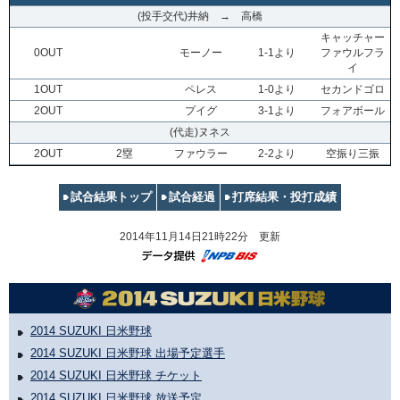
(投手交代)井納 → 高橋
キャッチャー
0OUT
モーノー
1-1より
ファウルフラ
イ
1OUT
ペレス
1-0より
セカンドゴロ
2OUT
プイグ
3-1より
フォアボール
(代走)ヌネス
2OUT
2塁
ファウラー
2-2より
空振り三振
試合結果トップ
試合経過
打席結果・投打成績
2014年11月14日21時22分 更新
2014 SUZUKI 日米野球
2014 SUZUKI 日米野球 出場予定選手
2014 SUZUKI 日米野球 チケット
2014 SUZUKI 日米野球 放送予定