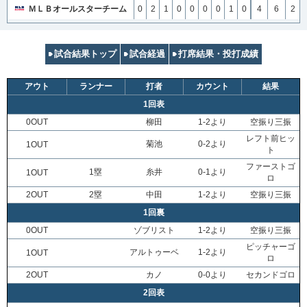
ＭＬＢオールスターチーム
0
2
1
0
0
0
0
1
0
4
6
2
試合結果トップ
試合経過
打席結果・投打成績
アウト
ランナー
打者
カウント
結果
1回表
0OUT
柳田
1-2より
空振り三振
レフト前ヒッ
菊池
0-2より
1OUT
ト
ファーストゴ
1塁
糸井
0-1より
1OUT
ロ
2OUT
2塁
中田
1-2より
空振り三振
1回裏
0OUT
ゾブリスト
1-2より
空振り三振
ピッチャーゴ
アルトゥーベ
1-2より
1OUT
ロ
2OUT
カノ
0-0より
セカンドゴロ
2回表