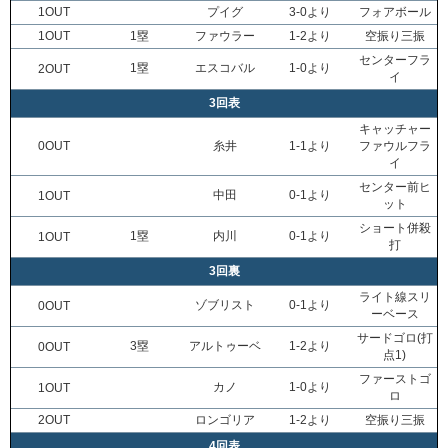
1OUT
プイグ
3-0より
フォアボール
1OUT
1塁
ファウラー
1-2より
空振り三振
センターフラ
1塁
エスコバル
1-0より
2OUT
イ
3回表
キャッチャー
0OUT
糸井
1-1より
ファウルフラ
イ
センター前ヒ
中田
0-1より
1OUT
ット
ショート併殺
1塁
内川
0-1より
1OUT
打
3回裏
ライト線スリ
ゾブリスト
0-1より
0OUT
ーベース
サードゴロ(打
3塁
アルトゥーベ
1-2より
0OUT
点1)
ファーストゴ
カノ
1-0より
1OUT
ロ
2OUT
ロンゴリア
1-2より
空振り三振
4回表