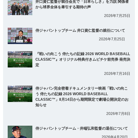
井口資仁監督が就任会見で「日本らしさ」を力説 関係者
から球界全体を牽引する期待の声
2026年7月25日
侍ジャパントップチーム 井口資仁監督の就任について
2026年7月25日
『戦いの向こう 侍たちの記録 2026 WORLD BASEBALL
CLASSIC™』オリジナル特典付きムビチケ前売券 発売決
定
2026年7月16日
侍ジャパン完全密着ドキュメンタリー映画「戦いの向こ
う 侍たちの記録 2026 WORLD BASEBALL
CLASSIC™」8月14日から期間限定で劇場公開決定のお
知らせ
2026年7月8日
侍ジャパントップチーム・井端弘和監督の退任について
2026年4月20日