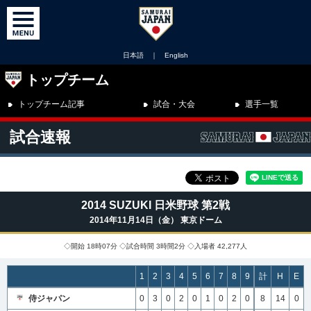
日本語
｜
English
トップチーム
トップチーム記事
試合・大会
選手一覧
試合速報
2014 SUZUKI 日米野球 第2戦
2014年11月14日（金） 東京ドーム
◇開始 18時07分 ◇試合時間 3時間2分 ◇入場者 42,277人
1
2
3
4
5
6
7
8
9
計
H
E
侍ジャパン
0
3
0
2
0
1
0
2
0
8
14
0