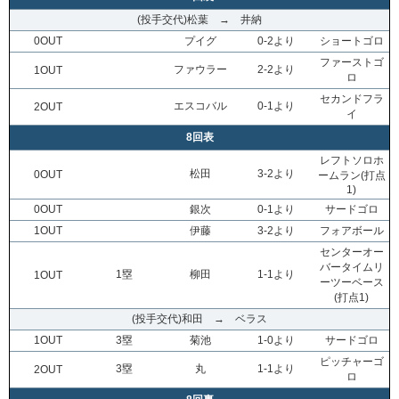
(投手交代)松葉 → 井納
0OUT
プイグ
0-2より
ショートゴロ
ファーストゴ
ファウラー
2-2より
1OUT
ロ
セカンドフラ
エスコバル
0-1より
2OUT
イ
8回表
レフトソロホ
松田
3-2より
0OUT
ームラン(打点
1)
0OUT
銀次
0-1より
サードゴロ
1OUT
伊藤
3-2より
フォアボール
センターオー
バータイムリ
1塁
柳田
1-1より
1OUT
ーツーベース
(打点1)
(投手交代)和田 → ベラス
1OUT
3塁
菊池
1-0より
サードゴロ
ピッチャーゴ
3塁
丸
1-1より
2OUT
ロ