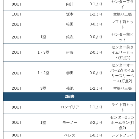
センターフラ
内川
0-1より
0OUT
イ
1OUT
坂本
1-2より
空振り三振
レフト前ヒッ
松田
0-0より
2OUT
ト
センター前ヒ
1塁
銀次
0-0より
2OUT
ット
センター前タ
2OUT
1・3塁
伊藤
2-0より
イムリーヒッ
ト(打点1)
センターオー
バー2点タイム
1・2塁
柳田
0-0より
2OUT
リースリーベ
ース(打点2)
2OUT
3塁
菊池
1-2より
空振り三振
2回裏
ライト前ヒッ
ロンゴリア
1-1より
0OUT
ト
センター2ラン
0OUT
1塁
モーノー
3-2より
ホームラン(打
点2)
0OUT
ペレス
1-0より
レフトフライ