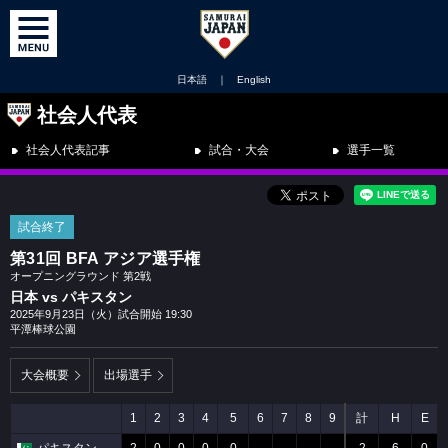
日本語
｜
English
社会人代表
社会人代表記事
試合・大会
選手一覧
試合終了
第31回 BFA アジア選手権
オープニングラウンド 第2戦
日本 vs パキスタン
2025年9月23日（火）試合開始 19:30
平潭棒球公園
大会概要
出場選手
1
2
3
4
5
6
7
8
9
計
H
E