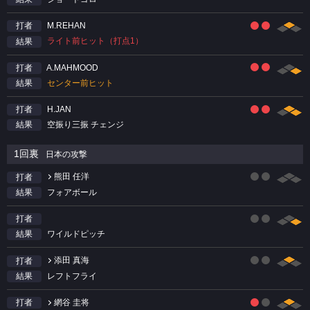
M.REHAN
打者
ライト前ヒット（打点1）
結果
A.MAHMOOD
打者
センター前ヒット
結果
H.JAN
打者
空振り三振 チェンジ
結果
1回裏
日本の攻撃
熊田 任洋
打者
フォアボール
結果
打者
ワイルドピッチ
結果
添田 真海
打者
レフトフライ
結果
網谷 圭将
打者