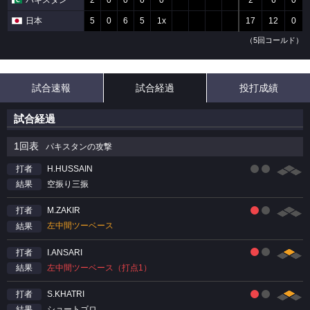
パキスタン
2
0
0
0
0
2
6
0
日本
5
0
6
5
1x
17
12
0
（5回コールド）
試合速報
試合経過
投打成績
試合経過
1回表
パキスタンの攻撃
H.HUSSAIN
打者
空振り三振
結果
M.ZAKIR
打者
左中間ツーベース
結果
I.ANSARI
打者
左中間ツーベース（打点1）
結果
S.KHATRI
打者
ショートゴロ
結果