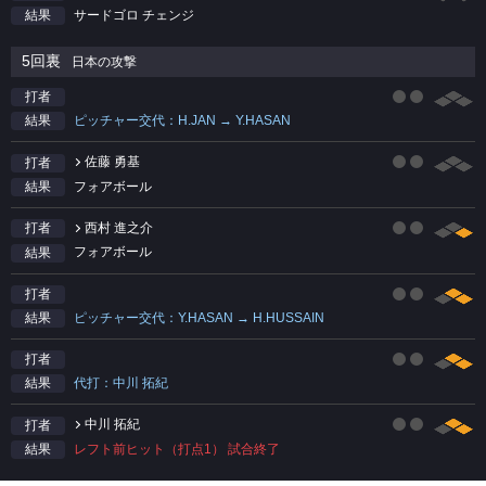
サードゴロ チェンジ
結果
5回裏
日本の攻撃
打者
ピッチャー交代：H.JAN → Y.HASAN
結果
佐藤 勇基
打者
フォアボール
結果
西村 進之介
打者
フォアボール
結果
打者
ピッチャー交代：Y.HASAN → H.HUSSAIN
結果
打者
代打：中川 拓紀
結果
中川 拓紀
打者
レフト前ヒット（打点1） 試合終了
結果