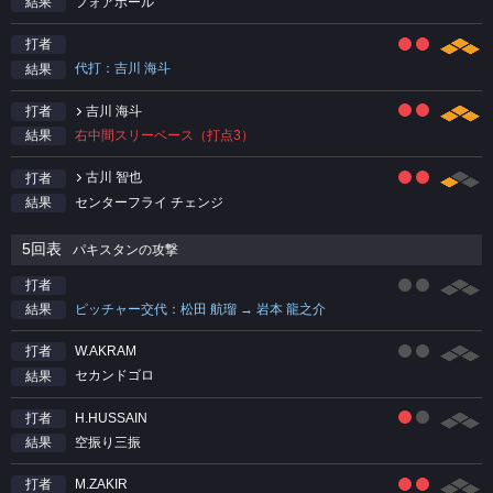
フォアボール
結果
打者
代打：吉川 海斗
結果
吉川 海斗
打者
右中間スリーベース（打点3）
結果
古川 智也
打者
センターフライ チェンジ
結果
5回表
パキスタンの攻撃
打者
ピッチャー交代：松田 航瑠 → 岩本 龍之介
結果
W.AKRAM
打者
セカンドゴロ
結果
H.HUSSAIN
打者
空振り三振
結果
M.ZAKIR
打者