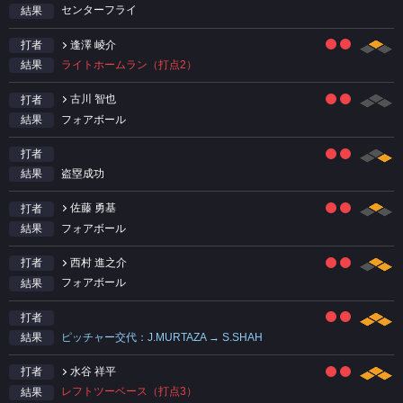
センターフライ
結果
逢澤 崚介
打者
ライトホームラン（打点2）
結果
古川 智也
打者
フォアボール
結果
打者
盗塁成功
結果
佐藤 勇基
打者
フォアボール
結果
西村 進之介
打者
フォアボール
結果
打者
ピッチャー交代：J.MURTAZA → S.SHAH
結果
水谷 祥平
打者
レフトツーベース（打点3）
結果