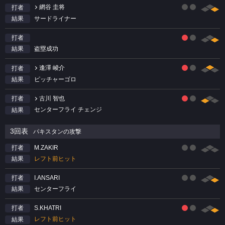
網谷 圭将
打者
サードライナー
結果
打者
盗塁成功
結果
逢澤 崚介
打者
ピッチャーゴロ
結果
古川 智也
打者
センターフライ チェンジ
結果
3回表
パキスタンの攻撃
M.ZAKIR
打者
レフト前ヒット
結果
I.ANSARI
打者
センターフライ
結果
S.KHATRI
打者
レフト前ヒット
結果