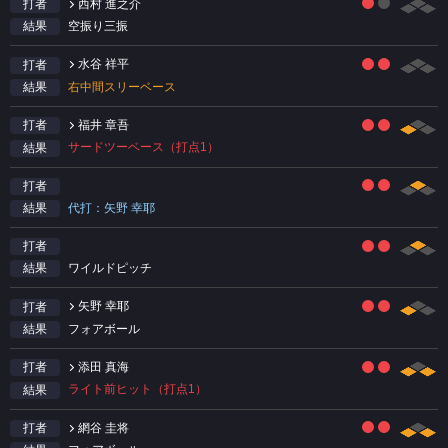
西村 進之介
打者
空振り三振
結果
水谷 祥平
打者
右中間スリーベース
結果
福井 章吾
打者
サードツーベース（打点1）
結果
打者
代打：矢野 幸耶
結果
打者
ワイルドピッチ
結果
矢野 幸耶
打者
フォアボール
結果
添田 真海
打者
ライト前ヒット（打点1）
結果
網谷 圭将
打者