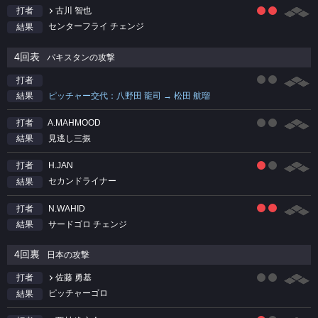
古川 智也
打者
センターフライ チェンジ
結果
4回表
パキスタンの攻撃
打者
ピッチャー交代：八野田 龍司 → 松田 航瑠
結果
A.MAHMOOD
打者
見逃し三振
結果
H.JAN
打者
セカンドライナー
結果
N.WAHID
打者
サードゴロ チェンジ
結果
4回裏
日本の攻撃
佐藤 勇基
打者
ピッチャーゴロ
結果