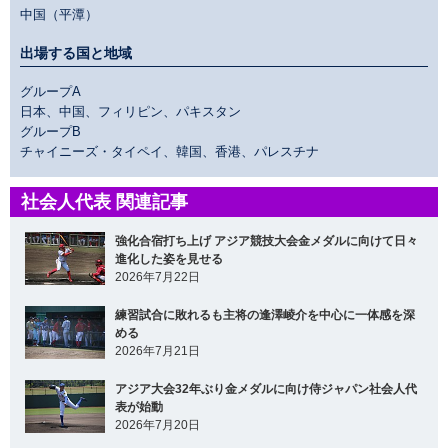
中国（平潭）
出場する国と地域
グループA
日本、中国、フィリピン、パキスタン
グループB
チャイニーズ・タイペイ、韓国、香港、パレスチナ
社会人代表 関連記事
強化合宿打ち上げ アジア競技大会金メダルに向けて日々
進化した姿を見せる
2026年7月22日
練習試合に敗れるも主将の逢澤崚介を中心に一体感を深
める
2026年7月21日
アジア大会32年ぶり金メダルに向け侍ジャパン社会人代
表が始動
2026年7月20日