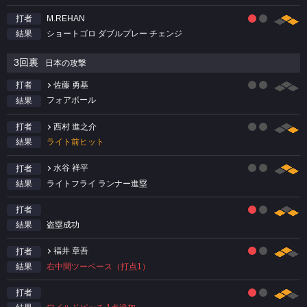
M.REHAN
打者
ショートゴロ ダブルプレー チェンジ
結果
3回裏
日本の攻撃
佐藤 勇基
打者
フォアボール
結果
西村 進之介
打者
ライト前ヒット
結果
水谷 祥平
打者
ライトフライ ランナー進塁
結果
打者
盗塁成功
結果
福井 章吾
打者
右中間ツーベース（打点1）
結果
打者