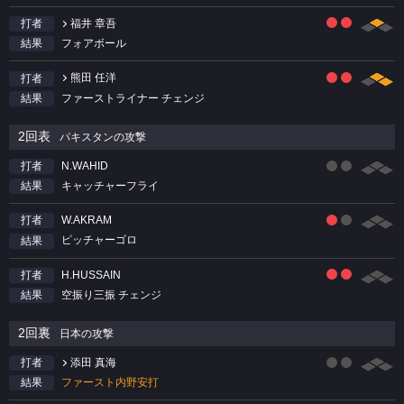
福井 章吾
打者
フォアボール
結果
熊田 任洋
打者
ファーストライナー チェンジ
結果
2回表
パキスタンの攻撃
N.WAHID
打者
キャッチャーフライ
結果
W.AKRAM
打者
ピッチャーゴロ
結果
H.HUSSAIN
打者
空振り三振 チェンジ
結果
2回裏
日本の攻撃
添田 真海
打者
ファースト内野安打
結果