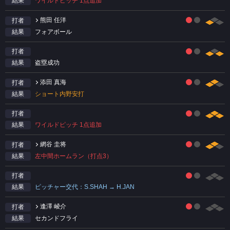
ワイルドピッチ 1点追加
結果
熊田 任洋
打者
フォアボール
結果
打者
盗塁成功
結果
添田 真海
打者
ショート内野安打
結果
打者
ワイルドピッチ 1点追加
結果
網谷 圭将
打者
左中間ホームラン（打点3）
結果
打者
ピッチャー交代：S.SHAH → H.JAN
結果
逢澤 崚介
打者
セカンドフライ
結果