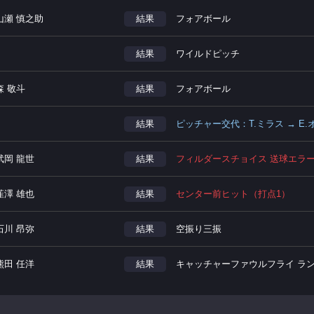
山瀬 慎之助
結果
フォアボール
結果
ワイルドピッチ
森 敬斗
結果
フォアボール
結果
ピッチャー交代：T.ミラス → E
武岡 龍世
結果
フィルダースチョイス 送球エラー
韮澤 雄也
結果
センター前ヒット（打点1）
石川 昂弥
結果
空振り三振
熊田 任洋
結果
キャッチャーファウルフライ ラン