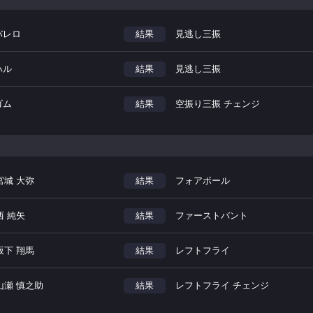
バレロ
結果
見逃し三振
ハル
結果
見逃し三振
ゴム
結果
空振り三振 チェンジ
宮城 大弥
結果
フォアボール
西 純矢
結果
ファーストバント
坂下 翔馬
結果
レフトフライ
山瀬 慎之助
結果
レフトフライ チェンジ