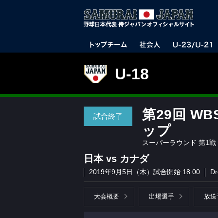
U-18
第29回 W
試合終了
ップ
スーパーラウンド 第1戦
日本 vs カナダ
2019年9月5日（木）試合開始 18:00
Dr
大会概要
出場選手
放送