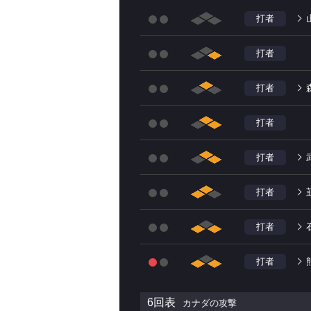
打者
打者
打者
打者
打者
打者
打者
打者
6回表
カナダの攻撃