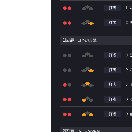
打者
T
打者
O
1回裏
日本の攻撃
打者
打者
打者
打者
打者
2回表
カナダの攻撃