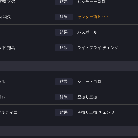
宮城 大弥
結果
ピッチャーゴロ
西 純矢
結果
センター前ヒット
結果
パスボール
坂下 翔馬
結果
ライトフライ チェンジ
ハル
結果
ショートゴロ
ゴム
結果
空振り三振
.ペルティエ
結果
空振り三振 チェンジ