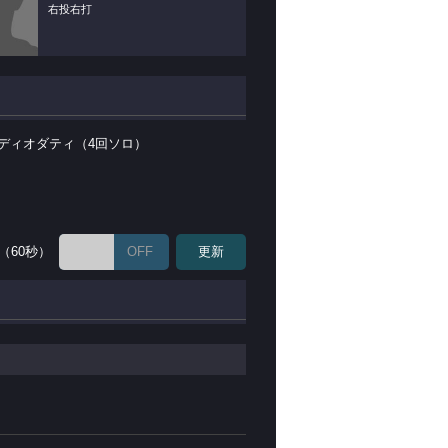
右投右打
.ディオダティ（4回ソロ）
（60秒）
OFF
更新