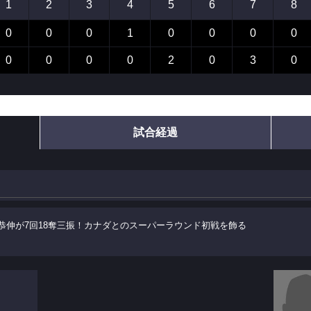
1
2
3
4
5
6
7
8
0
0
0
1
0
0
0
0
0
0
0
0
2
0
3
0
試合経過
恭伸が7回18奪三振！カナダとのスーパーラウンド初戦を飾る