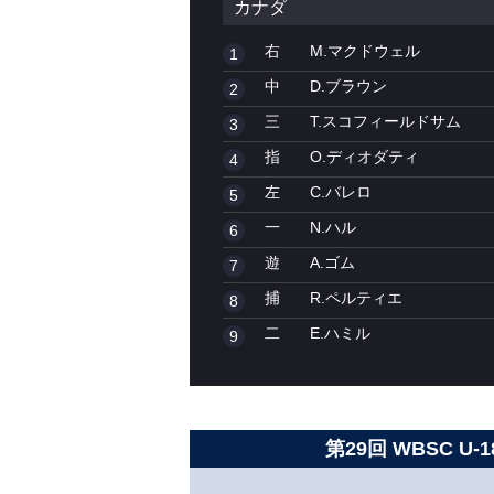
カナダ
右
M.マクドウェル
1
中
D.ブラウン
2
三
T.スコフィールドサム
3
指
O.ディオダティ
4
左
C.バレロ
5
一
N.ハル
6
遊
A.ゴム
7
捕
R.ペルティエ
8
二
E.ハミル
9
第29回 WBSC 