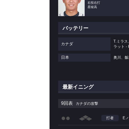
右投右打
星稜高
バッテリー
T.ミラス
カナダ
ラット -
日本
奥川、飯
最新イニング
9回表
カナダの攻撃
打者
E.