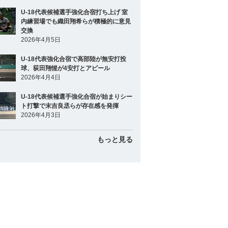
U-18代表候補選手強化合宿打ち上げ 室
内練習場でも織田翔希らが積極的に意見
交換
2026年4月5日
U-18代表強化合宿で高部陸が無安打投
球、荻田翔惺が4安打とアピール
2026年4月4日
U-18代表候補選手強化合宿が始まりシー
ト打撃で末吉良丞らが存在感を発揮
2026年4月3日
もっと見る