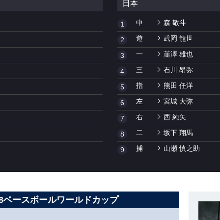
日本
中
森 敬斗
1
遊
武岡 龍世
2
一
韮澤 雄也
3
三
石川 昂弥
4
指
熊田 任洋
5
左
宮城 大弥
6
右
西 純矢
7
二
坂下 翔馬
8
捕
山瀬 慎之助
9
U-18ベースボールワールドカップ