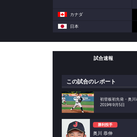
カナダ
日本
試合速報
この試合のレポート
初登板初先発・奥川
2019年9月5日
勝利投手
奥川 恭伸