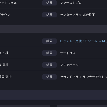
.マクドウェル
結果
ファーストゴロ
ブラウン
結果
センターフライ 試合終了
結果
ピッチャー交代：E.ソール → M
水上 桂
結果
サードゴロ
森 敬斗
結果
フォアボール
武岡 龍世
結果
セカンドフライ ランナーアウト 