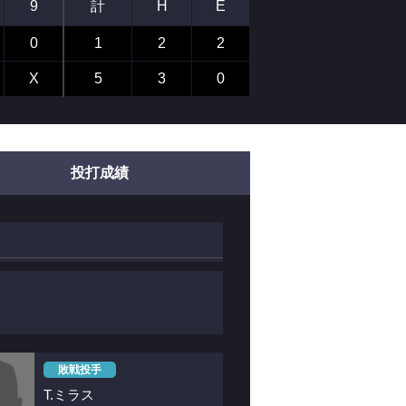
9
計
H
E
0
1
2
2
X
5
3
0
投打成績
敗戦投手
T.ミラス