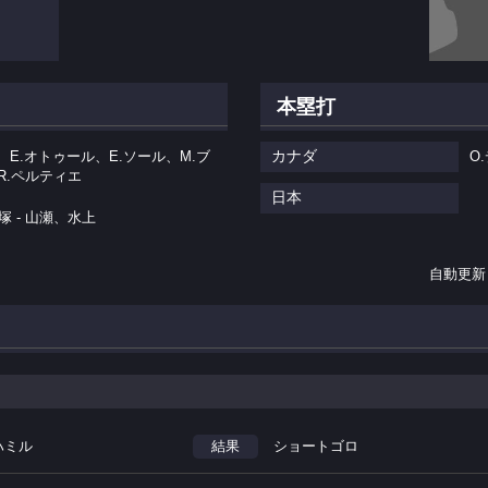
本塁打
カナダ
、E.オトゥール、E.ソール、M.ブ
O
 R.ペルティエ
日本
塚 - 山瀬、水上
自動更新
ハミル
結果
ショートゴロ