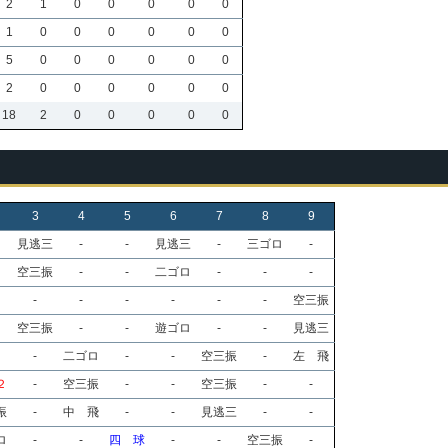
2
1
0
0
0
0
0
1
0
0
0
0
0
0
5
0
0
0
0
0
0
2
0
0
0
0
0
0
18
2
0
0
0
0
0
3
4
5
6
7
8
9
見逃三
-
-
見逃三
-
三ゴロ
-
空三振
-
-
二ゴロ
-
-
-
-
-
-
-
-
-
空三振
空三振
-
-
遊ゴロ
-
-
見逃三
-
二ゴロ
-
-
空三振
-
左 飛
２
-
空三振
-
-
空三振
-
-
振
-
中 飛
-
-
見逃三
-
-
ロ
-
-
四 球
-
-
空三振
-