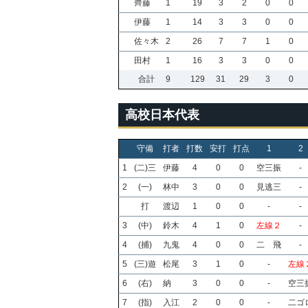
齊藤
1
19
3
2
0
0
伊藤
1
14
3
3
0
0
佐々木
2
26
7
7
1
0
田村
1
16
3
3
0
0
合計
9
129
31
29
3
0
高校日本代表
守備
打者
打数
安打
打点
1
2
1
(二)三
伊藤
4
0
0
空三振
-
2
(一)
林中
3
0
0
見逃三
-
打
渡辺
1
0
0
-
-
3
(中)
鈴木
4
1
0
左線２
-
4
(捕)
九鬼
4
0
0
二 飛
-
5
(三)遊
松尾
3
1
0
-
左線
6
(右)
納
3
0
0
-
空三
7
(指)
入江
2
0
0
-
二ゴ