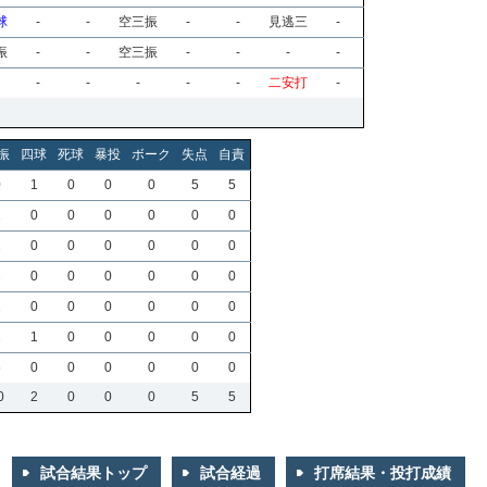
球
-
-
空三振
-
-
見逃三
-
振
-
-
空三振
-
-
-
-
-
-
-
-
-
二安打
-
振
四球
死球
暴投
ボーク
失点
自責
0
1
0
0
0
5
5
1
0
0
0
0
0
0
1
0
0
0
0
0
0
1
0
0
0
0
0
0
1
0
0
0
0
0
0
1
1
0
0
0
0
0
5
0
0
0
0
0
0
0
2
0
0
0
5
5
試合結果トップ
試合経過
打席結果・投打成績