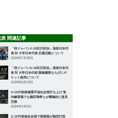
8代表 関連記事
「侍ジャパンU-18壮行試合」高校日本代
表 対 大学日本代表 応援活動について
2026年7月30日
「侍ジャパンU-18壮行試合」高校日本代
表 対 大学日本代表 開催概要ならびにチ
ケット販売について
2026年6月24日
U-18代表候補選手強化合宿打ち上げ 室
内練習場でも織田翔希らが積極的に意見
交換
2026年4月5日
U-18代表強化合宿で高部陸が無安打投