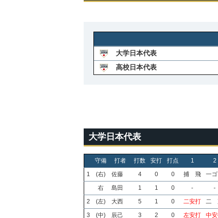
大学日本代表
高校日本代表
大学日本代表
守備
打者
打数
安打
打点
1
2
1
(右)
佐藤
4
0
0
捕 飛
一ゴ
右
島田
1
1
0
-
-
2
(左)
大西
5
1
0
二安打
二 
3
(中)
辰己
3
2
0
左安打
中安