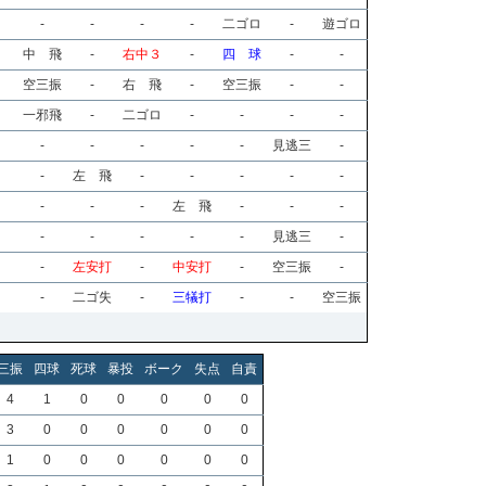
-
-
-
-
二ゴロ
-
遊ゴロ
中 飛
-
右中３
-
四 球
-
-
空三振
-
右 飛
-
空三振
-
-
一邪飛
-
二ゴロ
-
-
-
-
-
-
-
-
-
見逃三
-
-
左 飛
-
-
-
-
-
-
-
-
左 飛
-
-
-
-
-
-
-
-
見逃三
-
-
左安打
-
中安打
-
空三振
-
-
二ゴ失
-
三犠打
-
-
空三振
三振
四球
死球
暴投
ボーク
失点
自責
4
1
0
0
0
0
0
3
0
0
0
0
0
0
1
0
0
0
0
0
0