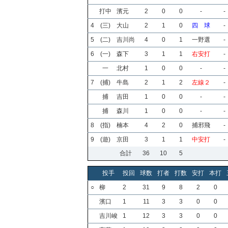
打中
濱元
2
0
0
-
-
4
(三)
大山
2
1
0
四 球
-
5
(二)
吉川尚
4
0
1
一野選
-
6
(一)
森下
3
1
1
右安打
-
一
北村
1
0
0
-
-
7
(捕)
牛島
2
1
2
左線２
-
捕
吉田
1
0
0
-
-
捕
森川
1
0
0
-
-
8
(指)
楠本
4
2
0
捕邪飛
-
9
(遊)
京田
3
1
1
中安打
-
合計
36
10
5
投手
投回
球数
打者
打数
安打
本打
○
柳
2
31
9
8
2
0
濱口
1
11
3
3
0
0
吉川峻
1
12
3
3
0
0