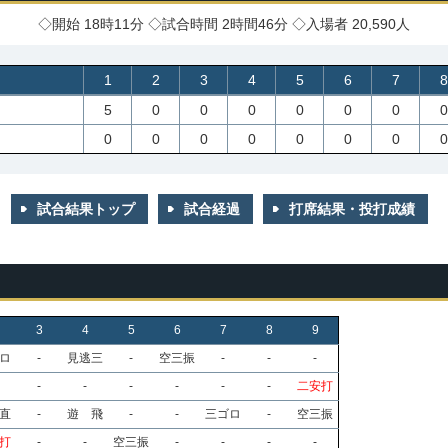
◇開始 18時11分 ◇試合時間 2時間46分 ◇入場者 20,590人
1
2
3
4
5
6
7
8
5
0
0
0
0
0
0
0
0
0
0
0
0
0
0
0
試合結果トップ
試合経過
打席結果・投打成績
3
4
5
6
7
8
9
ロ
-
見逃三
-
空三振
-
-
-
-
-
-
-
-
-
二安打
直
-
遊 飛
-
-
三ゴロ
-
空三振
打
-
-
空三振
-
-
-
-