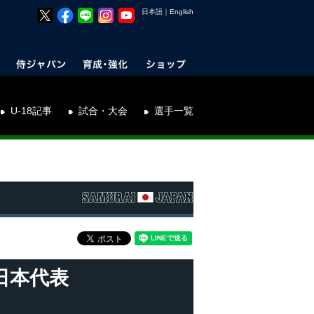
日本語
｜
English
U-18記事
試合・大会
選手一覧
日本代表