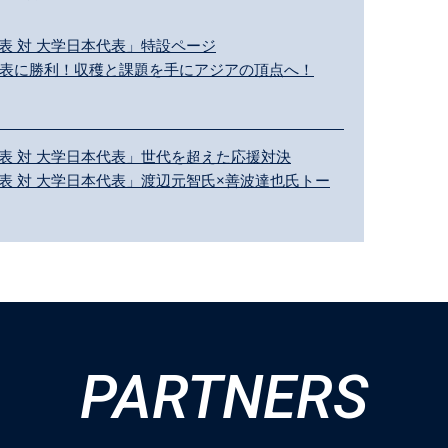
表 対 大学日本代表」特設ページ
代表に勝利！収穫と課題を手にアジアの頂点へ！
表 対 大学日本代表」世代を超えた応援対決
表 対 大学日本代表」渡辺元智氏×善波達也氏トー
PARTNERS