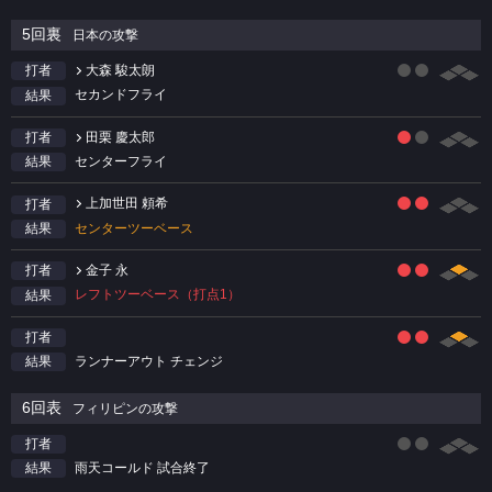
5回裏
日本の攻撃
大森 駿太朗
打者
セカンドフライ
結果
田栗 慶太郎
打者
センターフライ
結果
上加世田 頼希
打者
センターツーベース
結果
金子 永
打者
レフトツーベース（打点1）
結果
打者
ランナーアウト チェンジ
結果
6回表
フィリピンの攻撃
打者
雨天コールド 試合終了
結果