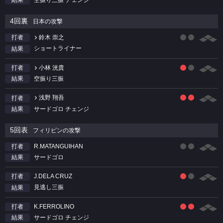
結果
4回裏
日本の攻撃
鈴木 崇之
打者
ショートライナー
結果
小林 洸貴
打者
空振り三振
結果
浅野 翔吾
打者
サードゴロ チェンジ
結果
5回表
フィリピンの攻撃
R.MATANGUIHAN
打者
サードゴロ
結果
J.DELA CRUZ
打者
見逃し三振
結果
K.FERROLINO
打者
サードゴロ チェンジ
結果