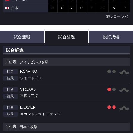
日本
0
0
2
0
1
3
6
0
（雨天コールド）
試合速報
試合経過
投打成績
試合経過
1回表
フィリピンの攻撃
F.CARINO
打者
ショートゴロ
結果
V.ROXAS
打者
空振り三振
結果
E.JAVIER
打者
セカンドフライ チェンジ
結果
1回裏
日本の攻撃