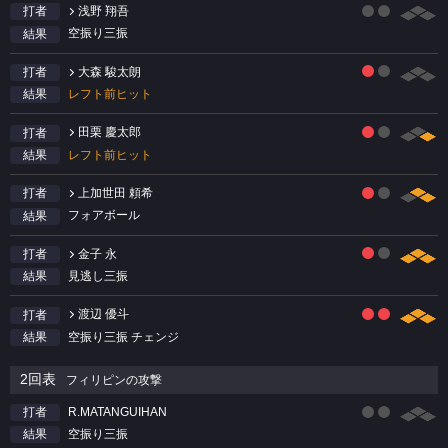
浅野 翔吾
打者
空振り三振
結果
大森 駿太朗
打者
レフト前ヒット
結果
田栗 慶太郎
打者
レフト前ヒット
結果
上加世田 頼希
打者
フォアボール
結果
金子 永
打者
見逃し三振
結果
渡辺 優斗
打者
空振り三振 チェンジ
結果
2回表
フィリピンの攻撃
R.MATANGUIHAN
打者
空振り三振
結果