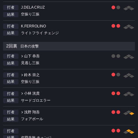
J.DELA CRUZ
打者
空振り三振
結果
K.FERROLINO
打者
ライトフライ チェンジ
結果
2回裏
日本の攻撃
山下 恭吾
打者
見逃し三振
結果
鈴木 崇之
打者
空振り三振
結果
小林 洸貴
打者
サードゴロエラー
結果
浅野 翔吾
打者
フォアボール
結果
打者
盗塁失敗 チェンジ
結果