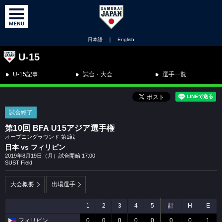
日本語
｜
English
U-15
U-15記事
試合・大会
選手一覧
試合終了
第10回 BFA U15アジア選手権
オープニングラウンド 第1戦
日本 vs フィリピン
2019年8月19日（月）試合開始 17:00
SUST Field
大会概要
出場選手
1
2
3
4
5
計
H
E
フィリピン
0
0
0
0
0
0
0
1