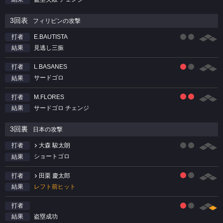
3回表
フィリピンの攻撃
E.BAUTISTA
打者
見逃し三振
結果
L.BASANES
打者
サードゴロ
結果
M.FLORES
打者
サードゴロ チェンジ
結果
3回裏
日本の攻撃
大森 駿太朗
打者
ショートゴロ
結果
田栗 慶太郎
打者
レフト前ヒット
結果
打者
盗塁成功
結果