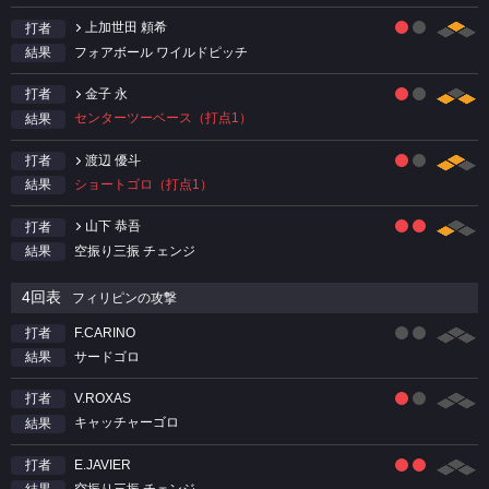
上加世田 頼希
打者
フォアボール ワイルドピッチ
結果
金子 永
打者
センターツーベース（打点1）
結果
渡辺 優斗
打者
ショートゴロ（打点1）
結果
山下 恭吾
打者
空振り三振 チェンジ
結果
4回表
フィリピンの攻撃
F.CARINO
打者
サードゴロ
結果
V.ROXAS
打者
キャッチャーゴロ
結果
E.JAVIER
打者
空振り三振 チェンジ