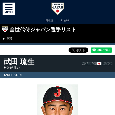
日本語
｜
English
全世代侍ジャパン選手リスト
戻る
武田 琉生
たけだ るい
TAKEDA RUI