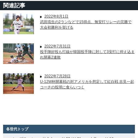
関連記事
2022年8月1日
武田琉生の2ランなどで15得点、無安打リレーの完勝で
大会初勝利を挙げる
2022年7月31日
投手陣好投も打線が韓国投手陣に対して3安打に抑え込ま
れ開幕2連敗
2022年7月28日
U-12W杯開幕戦の対アメリカを想定して紅白戦 吉見一起
コーチの投球に食らいつく
各世代トップ