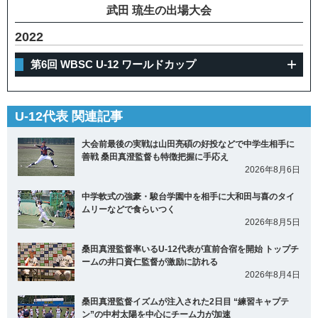
武田 琉生の出場大会
2022
第6回 WBSC U-12 ワールドカップ
U-12代表 関連記事
大会前最後の実戦は山田亮碩の好投などで中学生相手に
善戦 桑田真澄監督も特徴把握に手応え
2026年8月6日
中学軟式の強豪・駿台学園中を相手に大和田与喜のタイ
ムリーなどで食らいつく
2026年8月5日
桑田真澄監督率いるU-12代表が直前合宿を開始 トップチ
ームの井口資仁監督が激励に訪れる
2026年8月4日
桑田真澄監督イズムが注入された2日目 “練習キャプテ
ン”の中村太陽を中心にチーム力が加速