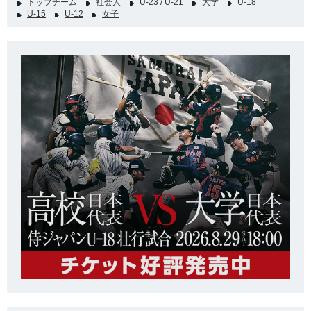
トップチーム
社会人
U-23 / U-21
大学
U-18
U-15
U-12
女子