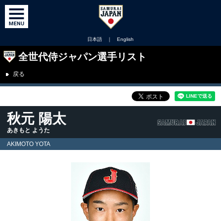
日本語
｜
English
全世代侍ジャパン選手リスト
戻る
秋元 陽太
あきもと ようた
AKIMOTO YOTA