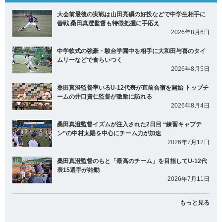
大会前最後の実戦は山田亮碩の好投などで中学生相手に
善戦 桑田真澄監督も特徴把握に手応え
2026年8月6日
中学軟式の強豪・駿台学園中を相手に大和田与喜のタイ
ムリーなどで食らいつく
2026年8月5日
桑田真澄監督率いるU-12代表が直前合宿を開始 トップチ
ームの井口資仁監督が激励に訪れる
2026年8月4日
桑田真澄監督イズムが注入された2日目 “練習キャプテ
ン”の中村太陽を中心にチーム力が加速
2026年7月12日
桑田真澄監督のもと「最高のチーム」を目指してU-12代
表15選手が始動
2026年7月11日
もっと見る