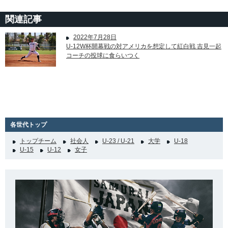
関連記事
2022年7月28日
U-12W杯開幕戦の対アメリカを想定して紅白戦 吉見一起
コーチの投球に食らいつく
各世代トップ
トップチーム
社会人
U-23 / U-21
大学
U-18
U-15
U-12
女子