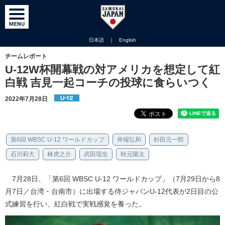
日本語
｜
English
チームレポート
U-12W杯開幕戦の対アメリカを想定して紅
白戦 吉見一起コーチの投球に食らいつく
2022年7月28日
第6回 WBSC U-12 ワールドカップ
井端弘和
杉田元一郎
石川莉大
林虎之介
武田琉生
秋元陽太
7月28日、「第6回 WBSC U-12 ワールドカップ」（7月29日から8
月7日／台湾・台南市）に出場する侍ジャパンU-12代表が2日目の公
式練習を行い、紅白戦で実戦感覚を養った。