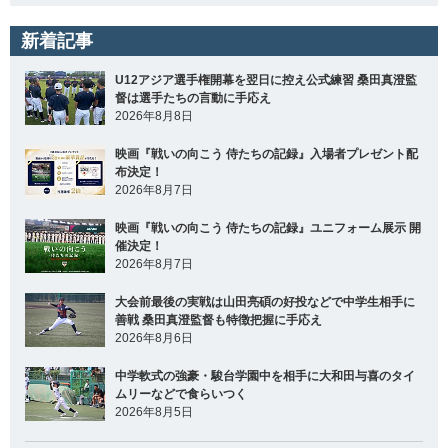
新着記事
U12アジア選手権開幕を翌日に控え公式練習 桑田真澄監
督は選手たちの言動に手応え
2026年8月8日
映画『戦いの向こう 侍たちの記録』入場者プレゼント配
布決定！
2026年8月7日
映画『戦いの向こう 侍たちの記録』ユニフォーム展示 開
催決定！
2026年8月7日
大会前最後の実戦は山田亮碩の好投などで中学生相手に
善戦 桑田真澄監督も特徴把握に手応え
2026年8月6日
中学軟式の強豪・駿台学園中を相手に大和田与喜のタイ
ムリーなどで食らいつく
2026年8月5日