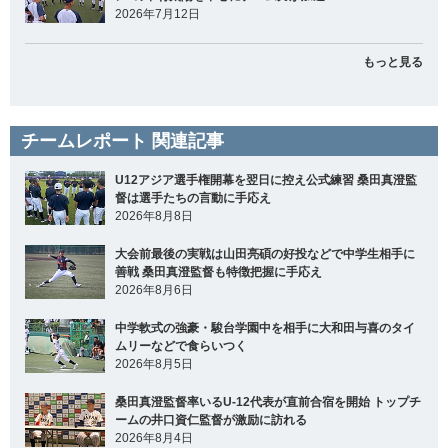
2026年7月12日
もっと見る
チームレポート 関連記事
U12アジア選手権開幕を翌日に控え公式練習 桑田真澄監
督は選手たちの言動に手応え
2026年8月8日
大会前最後の実戦は山田亮碩の好投などで中学生相手に
善戦 桑田真澄監督も特徴把握に手応え
2026年8月6日
中学軟式の強豪・駿台学園中を相手に大和田与喜のタイ
ムリーなどで食らいつく
2026年8月5日
桑田真澄監督率いるU-12代表が直前合宿を開始 トップチ
ームの井口資仁監督が激励に訪れる
2026年8月4日