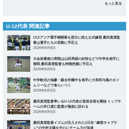
もっと見る
U-12代表 関連記事
U12アジア選手権開幕を翌日に控え公式練習 桑田真澄監
督は選手たちの言動に手応え
2026年8月8日
大会前最後の実戦は山田亮碩の好投などで中学生相手に
善戦 桑田真澄監督も特徴把握に手応え
2026年8月6日
中学軟式の強豪・駿台学園中を相手に大和田与喜のタイ
ムリーなどで食らいつく
2026年8月5日
桑田真澄監督率いるU-12代表が直前合宿を開始 トップチ
ームの井口資仁監督が激励に訪れる
2026年8月4日
桑田真澄監督イズムが注入された2日目 “練習キャプテ
ン”の中村太陽を中心にチーム力が加速