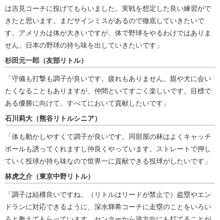
は吉見コーチに投げてもらいました。実戦を想定した良い練習がで
きたと思います。まだサインミスがあるので徹底していきたいで
す。アメリカは体が大きいですが、体で野球をやるわけではありま
せん。日本の野球の持ち味を出していきたいです」
杉田元一郎（友部リトル）
「守備も打撃も調子が良いです。疲れもありません。親や犬に会い
たくなることもありますが、仲間といてすごく楽しいです。目標で
ある優勝に向けて、すべてにおいて貢献したいです」
石川莉大（熊谷リトルシニア）
「体も動かしやすくて調子が良いです。同部屋の林はよくキャッチ
ボールも誘ってくれますし仲良くやっています。ストレートで押し
ていく投球が持ち味なので世界一に貢献できる投球がしたいです」
林虎之介（東京中野リトル）
「調子は結構良いですね。（リトルはリードが禁止で）盗塁やエン
ドランに対応できるように、深水輝希コーチに走塁のことをいろい
ろと教えてもらっています。センターから逆方向にも打てることが