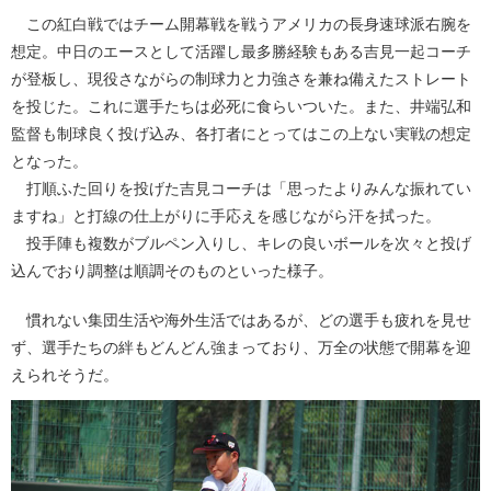
この紅白戦ではチーム開幕戦を戦うアメリカの長身速球派右腕を
想定。中日のエースとして活躍し最多勝経験もある吉見一起コーチ
が登板し、現役さながらの制球力と力強さを兼ね備えたストレート
を投じた。これに選手たちは必死に食らいついた。また、井端弘和
監督も制球良く投げ込み、各打者にとってはこの上ない実戦の想定
となった。
打順ふた回りを投げた吉見コーチは「思ったよりみんな振れてい
ますね」と打線の仕上がりに手応えを感じながら汗を拭った。
投手陣も複数がブルペン入りし、キレの良いボールを次々と投げ
込んでおり調整は順調そのものといった様子。
慣れない集団生活や海外生活ではあるが、どの選手も疲れを見せ
ず、選手たちの絆もどんどん強まっており、万全の状態で開幕を迎
えられそうだ。