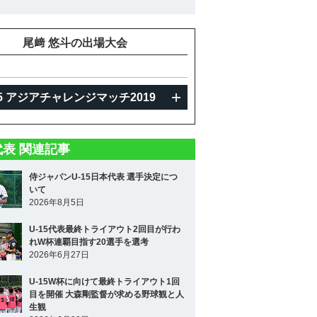
尾﨑 悠斗の出場大会
15 アジアチャレンジマッチ2019
5代表 関連記事
侍ジャパンU-15日本代表 選手決定につ
いて
2026年8月5日
U-15代表最終トライアウト2回目が行わ
れW杯連覇目指す20選手を選考
2026年6月27日
U-15W杯に向けて最終トライアウト1回
目を開催 大森剛監督が求める野球観と人
生観