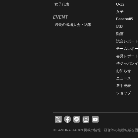
女子代表
U-12
女子
EVENT
Baseball5
過去の出場大会・結果
総括
動画
試合レポー
チームレポ
会見レポー
侍ジャパン
お知らせ
ニュース
選手発表
ショップ
© SAMURAI JAPAN
掲載の情報・画像等の無断転載を固