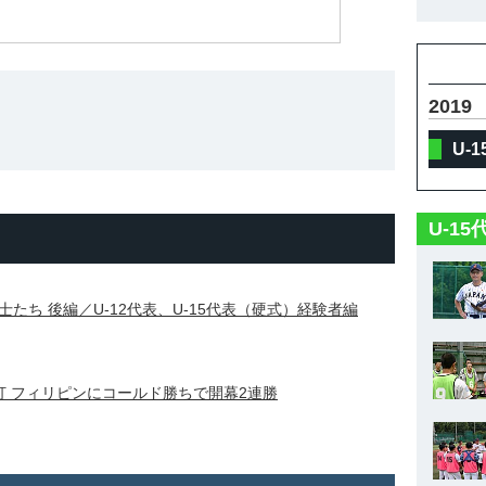
2019
U-
U-1
たち 後編／U-12代表、U-15代表（硬式）経験者編
打 フィリピンにコールド勝ちで開幕2連勝