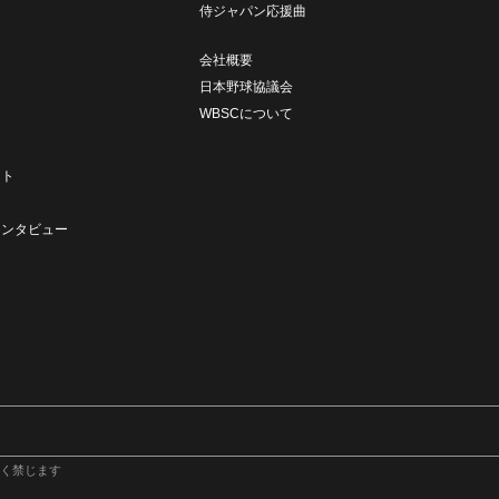
侍ジャパン応援曲
会社概要
日本野球協議会
WBSCについて
ト
ート
ト
インタビュー
く禁じます