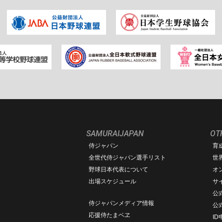
SAMURAIJAPAN
OT
侍ジャパン
育
ム
全世代侍ジャパン選手リスト
世
野球日本代表について
オ
出場スケジュール
サ
公式
侍ジャパンメディア情報
公
応援侍たまベヱ
I