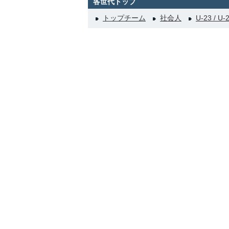
各世代トップ
トップチーム
社会人
U-23 / U-