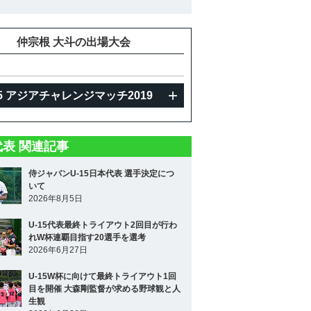
仲宗根 大斗の出場大会
15 アジアチャレンジマッチ2019
5代表 関連記事
侍ジャパンU-15日本代表 選手決定につ
いて
2026年8月5日
U-15代表最終トライアウト2回目が行わ
れW杯連覇目指す20選手を選考
2026年6月27日
U-15W杯に向けて最終トライアウト1回
目を開催 大森剛監督が求める野球観と人
生観