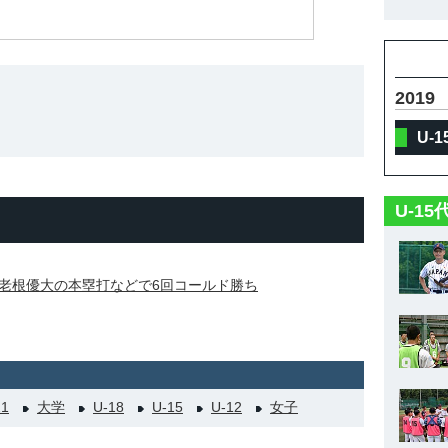
2019
U-
U-1
老根優大の本塁打などで6回コールド勝ち
21
大学
U-18
U-15
U-12
女子