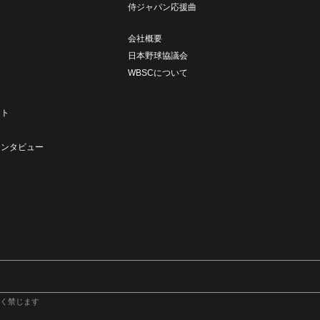
侍ジャパン応援曲
会社概要
日本野球協議会
WBSCについて
ト
ート
ト
インタビュー
く禁じます