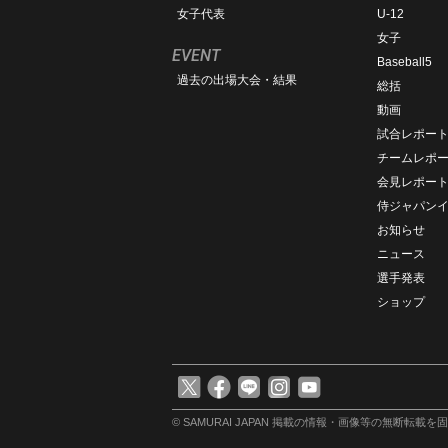
女子代表
U-12
女子
EVENT
Baseball5
過去の出場大会・結果
総括
動画
試合レポー
チームレポ
会見レポー
侍ジャパン
お知らせ
ニュース
選手発表
ショップ
© SAMURAI JAPAN
掲載の情報・画像等の無断転載を固