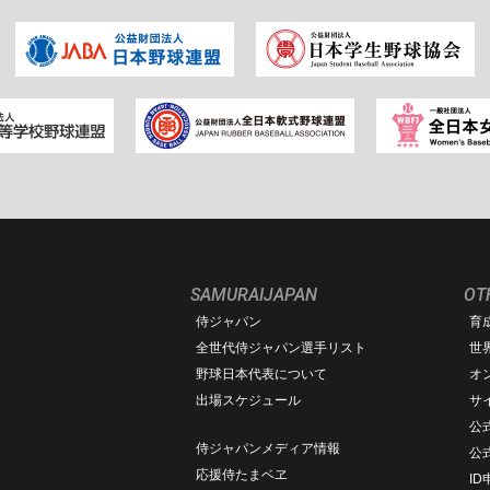
SAMURAIJAPAN
OT
侍ジャパン
育
ム
全世代侍ジャパン選手リスト
世
野球日本代表について
オ
出場スケジュール
サ
公式
侍ジャパンメディア情報
公
応援侍たまベヱ
I