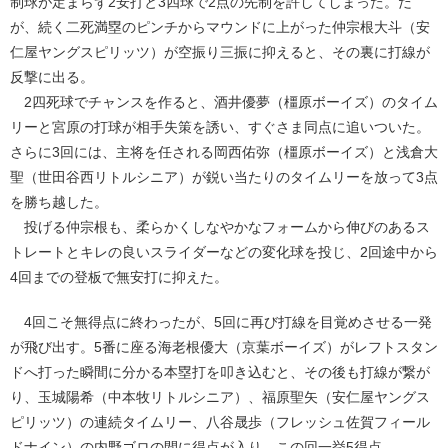
制球が定まらず2安打と3四球で2点の先制を許してしまった。だ
が、続く二死満塁のピンチからマウンドに上がった仲宗根大斗（安
仁屋ヤングスピリッツ）が空振り三振に抑えると、その裏に打線が
反撃に出る。
2四死球でチャンスを作ると、酒井優夢（橿原ボーイズ）のタイム
リーと宮原の打球が相手失策を誘い、すぐさま同点に追いついた。
さらに3回には、主将を任される岡西佑弥（橿原ボーイズ）と浅倉大
聖（世田谷西リトルシニア）が鋭い当たりのタイムリーを放って3点
を勝ち越した。
投げる仲宗根も、柔らかくしなやかなフォームから伸びのあるス
トレートとキレの良いスライダーなどの変化球を投じ、2回途中から
4回までの登板で無安打に抑えた。
4回こそ無得点に終わったが、5回に再び打線を目覚めさせる一発
が飛び出す。5番に座る海老根優大（京葉ボーイズ）がレフトスタン
ドへ打った瞬間に分かる本塁打を叩き込むと、その後も打線が繋が
り、玉城陽希（中本牧リトルシニア）、福原聖矢（安仁屋ヤングス
ピリッツ）の連続タイムリー、八谷晟歩（フレッシュ佐賀フィール
ドナイン）の内野ゴロの間に得点が入り、この回一挙5得点。