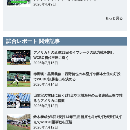
2026年4月9日
もっと見る
試合レポート 関連記事
アメリカとの延長11回タイブレークの総力戦を制し
WCBC初代王座に輝く
2026年7月15日
赤堀颯・黒田義信・西野啓也の本塁打や藤本士生の好投
でWCBC決勝進出を決める
2026年7月14日
山里宝の前日に続く2打点や大城海翔の三者連続三振で粘
るもアメリカに惜敗
2026年7月13日
鈴木泰成が6回1安打14奪三振 榊原七斗が5打数5安打4打
点でWCBC開幕戦を圧勝
2026年7月12日