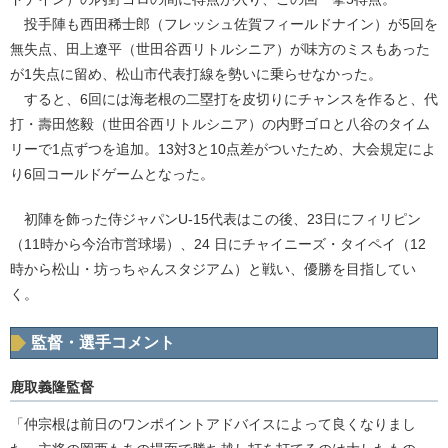
投手陣も西田稀士郎（フレッシュ佐賀フィールドナイン）が5回を
無失点、田上遼平（世田谷西リトルシニア）が味方のミスもあった
が1失点に留め、松山市代表打線を勢いに乗らせなかった。
すると、6回には海老根の二塁打を皮切りにチャンスを作ると、代
打・壽田悠毅（世田谷西リトルシニア）の内野ゴロと八谷のタイム
リーで1点ずつを追加。13対3と10点差がついたため、大会規定によ
り6回コールドゲームとなった。
初陣を飾った侍ジャパンU-15代表はこの後、23日にフィリピン
（11時から今治市営球場）、24 日にチャイニーズ・タイペイ（12
時から松山・坊っちゃんスタジアム）と戦い、優勝を目指してい
く。
監督・選手コメント
鹿取義隆監督
「仲宗根は前日のワンポイントアドバイスによって良くなりまし