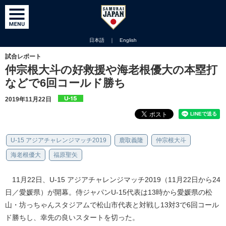
日本語
｜
English
試合レポート
仲宗根大斗の好救援や海老根優大の本塁打
などで6回コールド勝ち
2019年11月22日
U-15 アジアチャレンジマッチ2019
鹿取義隆
仲宗根大斗
海老根優大
福原聖矢
11月22日、U-15 アジアチャレンジマッチ2019（11月22日から24
日／愛媛県）が開幕。侍ジャパンU-15代表は13時から愛媛県の松
山・坊っちゃんスタジアムで松山市代表と対戦し13対3で6回コール
ド勝ちし、幸先の良いスタートを切った。