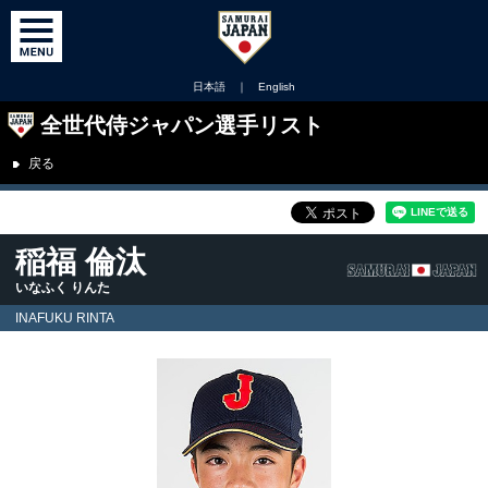
日本語
｜
English
全世代侍ジャパン選手リスト
戻る
稲福 倫汰
いなふく りんた
INAFUKU RINTA