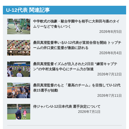
U-12代表 関連記事
中学軟式の強豪・駿台学園中を相手に大和田与喜のタイ
ムリーなどで食らいつく
2026年8月5日
桑田真澄監督率いるU-12代表が直前合宿を開始 トップチ
ームの井口資仁監督が激励に訪れる
2026年8月4日
桑田真澄監督イズムが注入された2日目 “練習キャプテ
ン”の中村太陽を中心にチーム力が加速
2026年7月12日
桑田真澄監督のもと「最高のチーム」を目指してU-12代
表15選手が始動
2026年7月11日
侍ジャパンU-12日本代表 選手決定について
2026年7月1日