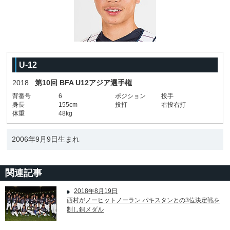
U-12
2018
第10回 BFA U12アジア選手権
背番号
6
ポジション
投手
身長
155cm
投打
右投右打
体重
48kg
2006年9月9日生まれ
関連記事
2018年8月19日
西村がノーヒットノーラン パキスタンとの3位決定戦を
制し銅メダル