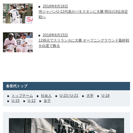
2018年8月18日
侍ジャパンU-12代表がパキスタンに大勝 明日の3位決定
戦へ
2018年8月15日
12得点でスリランカに大勝 オープニングラウンド最終戦
を白星で飾る
各世代トップ
トップチーム
社会人
U-23 / U-21
大学
U-18
U-15
U-12
女子