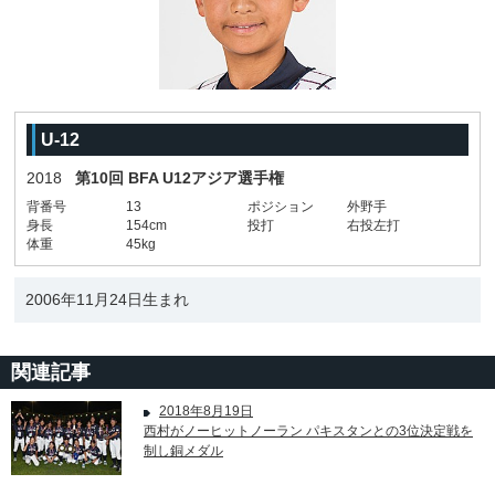
U-12
2018
第10回 BFA U12アジア選手権
背番号
13
ポジション
外野手
身長
154cm
投打
右投左打
体重
45kg
2006年11月24日生まれ
関連記事
2018年8月19日
西村がノーヒットノーラン パキスタンとの3位決定戦を
制し銅メダル