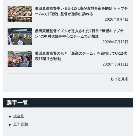
桑田真澄監督率いるU-12代表が直前合宿を開始 トップチ
ームの井口資仁監督が激励に訪れる
2026年8月4日
桑田真澄監督イズムが注入された2日目 “練習キャプテ
ン”の中村太陽を中心にチーム力が加速
2026年7月12日
桑田真澄監督のもと「最高のチーム」を目指してU-12代
表15選手が始動
2026年7月11日
もっと見る
選手一覧
大会別
五十音順