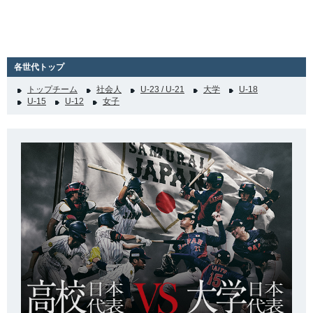
各世代トップ
トップチーム
社会人
U-23 / U-21
大学
U-18
U-15
U-12
女子