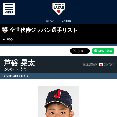
日本語
｜
English
全世代侍ジャパン選手リスト
戻る
芦硲 晃太
あしさこ こうた
ASHISAKO KOTA