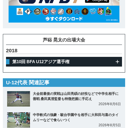
芦硲 晃太の出場大会
2018
第10回 BFA U12アジア選手権
U-12代表 関連記事
大会前最後の実戦は山田亮碩の好投などで中学生相手に
善戦 桑田真澄監督も特徴把握に手応え
2026年8月6日
中学軟式の強豪・駿台学園中を相手に大和田与喜のタイ
ムリーなどで食らいつく
2026年8月5日