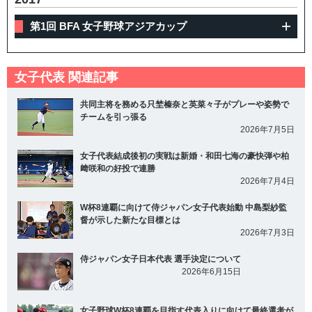
第1回 BFA 女子野球アジアカップ
女子代表 関連記事
共同主将を務める只埜榛奈と英菜々子がプレーや姿勢で
チームを引っ張る
2026年7月5日
女子代表結成後初の実戦は新婚・和田七海の豪快弾や柏
﨑咲和の好投で連勝
2026年7月4日
W杯8連覇に向けて侍ジャパン女子代表始動 中島梨紗監
督が示した新たな目標とは
2026年7月3日
侍ジャパン女子日本代表 選手決定について
2026年6月15日
女子野球W杯8連覇を目指す代表入りに向けて最終選考が