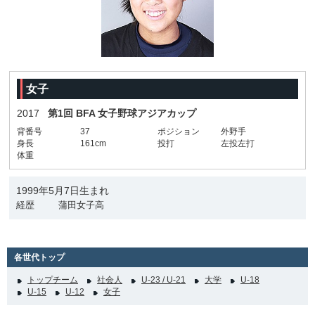
女子
2017
第1回 BFA 女子野球アジアカップ
背番号
37
ポジション
外野手
身長
161cm
投打
左投左打
体重
1999年5月7日生まれ
経歴
蒲田女子高
各世代トップ
トップチーム
社会人
U-23 / U-21
大学
U-18
U-15
U-12
女子