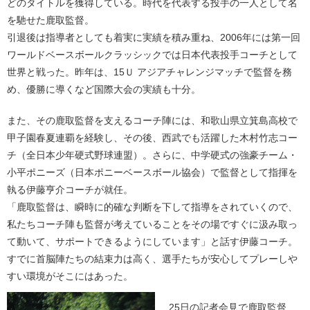
どのタイトルを獲得している。時代を代表する投手の一人として名
を馳せた鹿取監督。
引退後は指導者としても着実に実績を積み重ね、2006年には第一回
ワールドベースボールクラッシックでは日本代表投手コーチとして
世界と戦った。昨年は、15Ｕ アジアチャレンジマッチで監督を務
め、優勝に導くなど国際大会の実績も十分。
また、その鹿取監督を支えるコーチ陣には、和歌山県立箕島高校で
甲子園春夏連覇を経験し、その後、西武でも活躍した木村竹志コー
チ（全日本少年硬式野球連盟）。さらに、中学硬式の強豪チーム・
小平ポニーズ（日本ポニーベースボール協会）で監督として指揮を
執る伊藤亨介コーチが就任。
「鹿取監督は、瞬時に的確な判断を下して指導をされていくので、
私たちコーチ陣も監督が考えていることをその場ですぐに汲み取っ
て動いて、サポートできるようにしています」と話す伊藤コーチ。
すでに首脳陣たちの結束力は高く、選手たちが安心してプレーしや
すい環境がそこにはあった。
25日の記者会見で鹿取監督