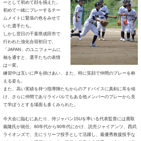
ーとして初めて顔を揃えた。
初めて一緒にプレーするチー
ムメイトに緊張の色をみせて
いた選手たち。
しかし翌日の千葉県成田市で
行われた強化合宿初日で、
「JAPAN」のユニフォームに
袖を通すと、選手たちの表情
は一変。
練習中は互いに声を掛けあい、また、時に笑顔で仲間のプレーを称
える姿も。
また、高い実績を持つ指導陣たちからのアドバイスに真剣に耳を傾
け、さらに仲間でありライバルでもある他メンバーのプレーから見
て学ぼうとする場面も多くみられた。
今大会に臨むにあたり、侍ジャパン15Uを率いる代表監督には鹿取
義隆氏が就任。80年代から90年代にかけ、読売ジャイアンツ、西武
ライオンズで、主にリリーフ投手として活躍し、最優秀救援投手な