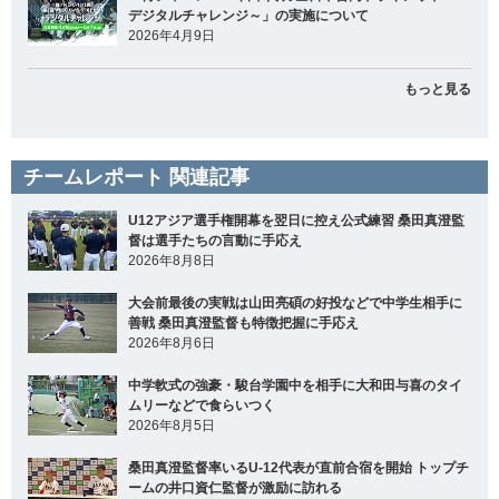
デジタルチャレンジ～」の実施について
2026年4月9日
もっと見る
チームレポート 関連記事
U12アジア選手権開幕を翌日に控え公式練習 桑田真澄監
督は選手たちの言動に手応え
2026年8月8日
大会前最後の実戦は山田亮碩の好投などで中学生相手に
善戦 桑田真澄監督も特徴把握に手応え
2026年8月6日
中学軟式の強豪・駿台学園中を相手に大和田与喜のタイ
ムリーなどで食らいつく
2026年8月5日
桑田真澄監督率いるU-12代表が直前合宿を開始 トップチ
ームの井口資仁監督が激励に訪れる