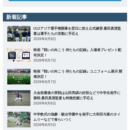
新着記事
U12アジア選手権開幕を翌日に控え公式練習 桑田真澄監
督は選手たちの言動に手応え
2026年8月8日
映画『戦いの向こう 侍たちの記録』入場者プレゼント配
布決定！
2026年8月7日
映画『戦いの向こう 侍たちの記録』ユニフォーム展示 開
催決定！
2026年8月7日
大会前最後の実戦は山田亮碩の好投などで中学生相手に
善戦 桑田真澄監督も特徴把握に手応え
2026年8月6日
中学軟式の強豪・駿台学園中を相手に大和田与喜のタイ
ムリーなどで食らいつく
2026年8月5日