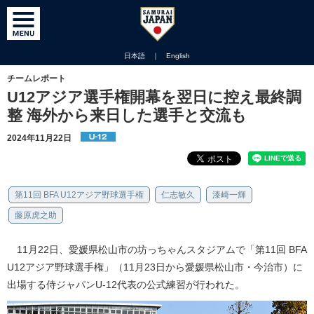
日本語
｜
English
チームレポート
U12アジア選手権開幕を翌日に控え最終調
整 海外から来日した選手と交流も
2024年11月22日
第11回 BFA U12アジア野球選手権
仁志敏久
漆崎一輝
藤原虎之助
11月22日、愛媛県松山市の坊っちゃんスタジアムで「第11回 BFA
U12アジア野球選手権」（11月23日から愛媛県松山市・今治市）に
出場する侍ジャパンU-12代表の公式練習が行われた。