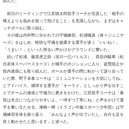
励んだ。
前日のミーティングで江尻慎太郎投手コーチが言及した「相手の
構えよりも低めを狙って投げること」を意識しながら、まずはキャ
ッチボールに取り組む。
その後は内外野に分かれての守備練習。杉浦颯真（保々ジュニヤ
ーズ）をはじめ、軽快な守備を披露する選手が多く「いいね！」
「うまい！」といった明るい声かけがグラウンドに響いた。
続いて杉浦、藤原虎之助（深川一已バトルス）、西谷内駿希（松
任若体スーパースターズ）が捕手のポジションに入り、盗塁阻止や
投内連係にも取り組んだ。ボールが選手の間に転がって譲り合って
いた際、野下卓泰コーチは「コミュニケーションを大切にしてね」
とアドバイス。捕球する選手が「オーライ」としっかり声を出すこ
とでチームの連係と守備力に磨きをかけた。江尻投手コーチは「暴
投は失点につながりやすいよ。一球ずつ丁寧にね」と声をかけて選
手を奮い立たせる。漆崎一輝（ドラゴン中藤スポーツ少年団）は守
備練習全体を振り返り、「みんなよく声が出ていたし、自分も足を
良く動かせたと思います」と述べた。