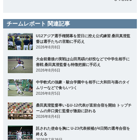
チームレポート 関連記事
U12アジア選手権開幕を翌日に控え公式練習 桑田真澄監
督は選手たちの言動に手応え
2026年8月8日
大会前最後の実戦は山田亮碩の好投などで中学生相手に
善戦 桑田真澄監督も特徴把握に手応え
2026年8月6日
中学軟式の強豪・駿台学園中を相手に大和田与喜のタイ
ムリーなどで食らいつく
2026年8月5日
桑田真澄監督率いるU-12代表が直前合宿を開始 トップチ
ームの井口資仁監督が激励に訪れる
2026年8月4日
託された使命を胸に U-23代表候補が4日間の選考合宿を
終える
2026年7月26日