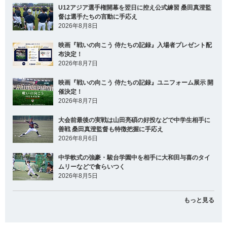
U12アジア選手権開幕を翌日に控え公式練習 桑田真澄監
督は選手たちの言動に手応え
2026年8月8日
映画『戦いの向こう 侍たちの記録』入場者プレゼント配
布決定！
2026年8月7日
映画『戦いの向こう 侍たちの記録』ユニフォーム展示 開
催決定！
2026年8月7日
大会前最後の実戦は山田亮碩の好投などで中学生相手に
善戦 桑田真澄監督も特徴把握に手応え
2026年8月6日
中学軟式の強豪・駿台学園中を相手に大和田与喜のタイ
ムリーなどで食らいつく
2026年8月5日
もっと見る