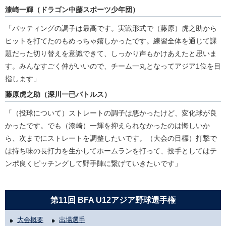
漆崎一輝（ドラゴン中藤スポーツ少年団）
「バッティングの調子は最高です。実戦形式で（藤原）虎之助から
ヒットを打てたのもめっちゃ嬉しかったです。練習全体を通じて課
題だった切り替えを意識できて、しっかり声もかけあえたと思いま
す。みんなすごく仲がいいので、チーム一丸となってアジア1位を目
指します」
藤原虎之助（深川一已バトルス）
「（投球について）ストレートの調子は悪かったけど、変化球が良
かったです。でも（漆崎）一輝を抑えられなかったのは悔しいか
ら、次までにストレートを調整したいです。（大会の目標）打撃で
は持ち味の長打力を生かしてホームランを打って、投手としてはテ
ンポ良くピッチングして野手陣に繋げていきたいです」
第11回 BFA U12アジア野球選手権
大会概要
出場選手