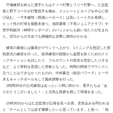
守備練習を終えた選手たちはティー打撃とフリー打撃へ。仁志監
督と野下コーチが打撃投手を務め、ストレートとカーブを中心に投
げ込む。一寸木健翔（西湘シーホース）は高いミート力を発揮し、
ヒット性の打球を複数本放つ。池田夏唯（下馬ジュニアクラブ）や
惣宇利銀河（神明サンダーズ）のバットからも鋭い当たりが生まれ
た。翌日からの大会でも積極的な攻撃に期待がかかる。
練習の最後には藤原がマウンドへ上がり、1イニングを想定した実
戦形式の練習を行った。投球練習の段階から盗塁を防ぐためのクイ
ックモーションを試したり、フルカウントの状況を想定したりする
など、より実戦を意識した登板となった。時間の関係でマウンドに
立つことはできなかったものの、中村豪志（枝吉パワーズ）と一寸
木もキャッチボールをして最終調整を行った。
1時間30分の公式練習はあっという間に終わり、選手たちは「あ
りがとうございました！」と元気な挨拶を残して球場を去った。
15時30分からは仁志監督が記者会見へ出席。意気込みを問われる
と「チームとしては必ず優勝したいと思っています」と述べ、「他