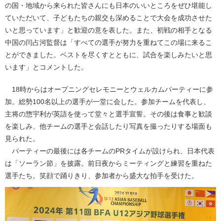
の国・地域から来られた皆さんにも日本のいいところをぜひ堪能し
ていただいて、子どもたちの親交も深めることで大会を成功させた
いと思っています」と歓迎の意を表した。また、初戦の相手となる
中国の闫占河監督は「すべての選手が努力を重ねてこの場に来るこ
とができました。ベストを尽くすとともに、試合を楽しみたいと思
います」とコメントした。
18時からはオープニングセレモニーとウェルカムパーティーに参
加。総勢100名以上の選手が一堂に会した。参加チームを代表し、
主将の惣宇利が英語を使って堂々と選手宣誓。その後は食事と歓談
を楽しみ、他チームの選手と会話したり写真を撮ったりする場面も
見られた。
パーティーの最後には各チームのPRタイムが設けられ、日本代表
は「ソーラン節」を披露。前日夜からミーティングと練習を重ねた
選手たち。笑顔で踊りきり、参加者から盛大な拍手を受けた。