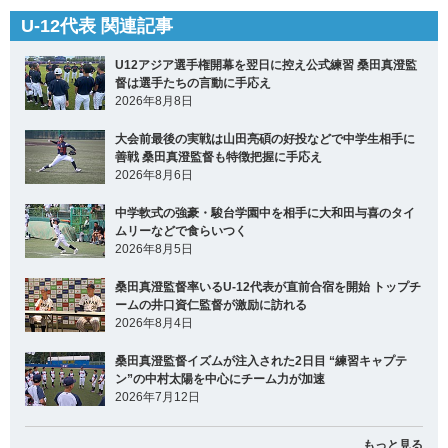
U-12代表 関連記事
U12アジア選手権開幕を翌日に控え公式練習 桑田真澄監
督は選手たちの言動に手応え
2026年8月8日
大会前最後の実戦は山田亮碩の好投などで中学生相手に
善戦 桑田真澄監督も特徴把握に手応え
2026年8月6日
中学軟式の強豪・駿台学園中を相手に大和田与喜のタイ
ムリーなどで食らいつく
2026年8月5日
桑田真澄監督率いるU-12代表が直前合宿を開始 トップチ
ームの井口資仁監督が激励に訪れる
2026年8月4日
桑田真澄監督イズムが注入された2日目 “練習キャプテ
ン”の中村太陽を中心にチーム力が加速
2026年7月12日
もっと見る