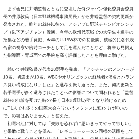
まず会見に井端監督とともに登壇した侍ジャパン強化委員会委員
長の井原敦氏（日本野球機構事務局長）から井端監督の契約更新が
発表された。昨年の就任以後の、アジアプロ野球チャンピオンシッ
プ（以下アジチャン）優勝、今年の欧州代表戦での大学生４選手の
招集などの若手発掘、今年のU-15W杯での初優勝、積極的に各代表
合宿の視察や臨時コーチとして足を運んだことなど、将来も見据え
た指導面・育成面での手腕を高く評価したことを理由に挙げた。
続いて井端監督が代表28選手を発表。「アジチャンのメンバーが
10名、初選出が10名、WBCやオリンピックの経験者が8名とバラン
ス良い構成になりました」と選考を振り返った。また、契約更新と
若手選手が多く選考されたことへの影響について問われると「監督
就任の打診を受けた時の“長く日本の野球が強くなり続けるため
に”“1人でも多くの国際大会を”というスタンスに変わりは無いの
で、影響はありません」と答えた。
初選出組に対しては「失敗を恐れずに思いきってやって欲しい」
と果敢に戦うことを望み、「レギュラーシーズン同様の活躍をして
くれれば。全員が切り札です」と期待した。俊足が持ち味の五十幡