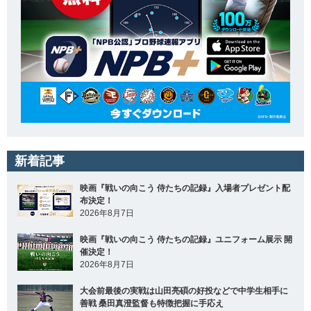
新着記事
映画『戦いの向こう 侍たちの記録』入場者プレゼント配
布決定！
2026年8月7日
映画『戦いの向こう 侍たちの記録』ユニフォーム展示 開
催決定！
2026年8月7日
大会前最後の実戦は山田亮碩の好投などで中学生相手に
善戦 桑田真澄監督も特徴把握に手応え