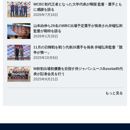
WCBC初代王者となった大学代表が帰国 監督・選手とも
に感謝を語る
2026年7月16日
山本由伸ら29名のWBC出場予定選手が発表され井端弘和
監督が期待を語る
2026年1月26日
11月の日韓戦を戦う代表28選手を発表 井端弘和監督「競
争が第一」
2025年10月8日
W杯初出場初優勝を目指す侍ジャパンユースBaseball5代
表が記者会見を行う
2025年9月21日
もっと見る