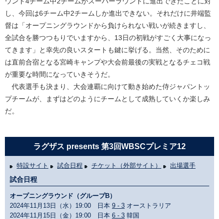
ウンド4チーム中2チームがスーパーラウンドに進出できたことに対
し、今回は6チーム中2チームしか進出できない。それだけに井端監
督は「オープニングラウンドから負けられない戦いが続きますし、
全試合を勝つつもりでいますから、13日の初戦がすごく大事になっ
てきます」と幸先の良いスタートも鍵に挙げる。当然、そのために
は直前合宿となる宮崎キャンプや大会前最後の実戦となるチェコ戦
が重要な時間になっていきそうだ。
代表選手も決まり、大会連覇に向けて動き始めた侍ジャパントッ
プチームが、まずはどのようにチームとして成熟していくか楽しみ
だ。
ラグザス presents 第3回WBSCプレミア12
特設サイト
試合日程
チケット（外部サイト）
出場選手
試合日程
オープニングラウンド（グループB）
2024年11月13日（水）19:00 日本
9 - 3
オーストラリア
2024年11月15日（金）19:00 日本
6 - 3
韓国