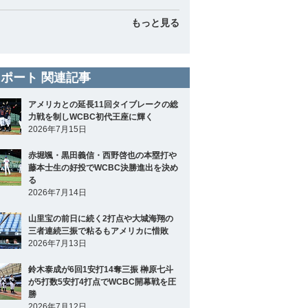
もっと見る
ポート 関連記事
アメリカとの延長11回タイブレークの総
力戦を制しWCBC初代王座に輝く
2026年7月15日
赤堀颯・黒田義信・西野啓也の本塁打や
藤本士生の好投でWCBC決勝進出を決め
る
2026年7月14日
山里宝の前日に続く2打点や大城海翔の
三者連続三振で粘るもアメリカに惜敗
2026年7月13日
鈴木泰成が6回1安打14奪三振 榊原七斗
が5打数5安打4打点でWCBC開幕戦を圧
勝
2026年7月12日