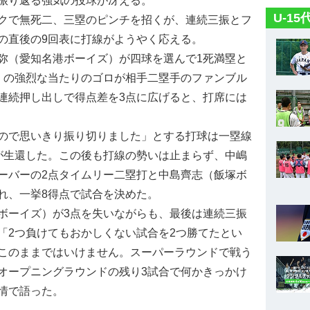
振り返る強気の投球が冴える。
U-1
クで無死二、三塁のピンチを招くが、連続三振とフ
の直後の9回表に打線がようやく応える。
（愛知名港ボーイズ）が四球を選んで1死満塁と
）の強烈な当たりのゴロが相手二塁手のファンブル
連続押し出しで得点差を3点に広げると、打席には
ので思いきり振り切りました」とする打球は一塁線
が生還した。この後も打線の勢いは止まらず、中嶋
ーバーの2点タイムリー二塁打と中島齊志（飯塚ボ
れ、一挙8得点で試合を決めた。
ーイズ）が3点を失いながらも、最後は連続三振
「2つ負けてもおかしくない試合を2つ勝てたとい
このままではいけません。スーパーラウンドで戦う
オープニングラウンドの残り3試合で何かきっかけ
情で語った。