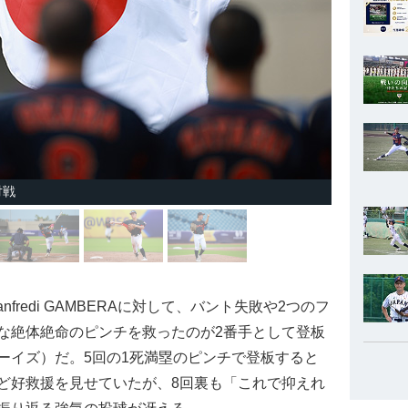
対戦
redi GAMBERAに対して、バント失敗や2つのフ
な絶体絶命のピンチを救ったのが2番手として登板
ーイズ）だ。5回の1死満塁のピンチで登板すると
ど好救援を見せていたが、8回裏も「これで抑えれ