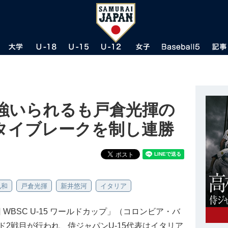
強いられるも戸倉光揮の
タイブレークを制し連勝
弘和
戸倉光揮
新井悠河
イタリア
WBSC U-15 ワールドカップ」（コロンビア・バ
2戦目が行われ、侍ジャパンU-15代表はイタリア