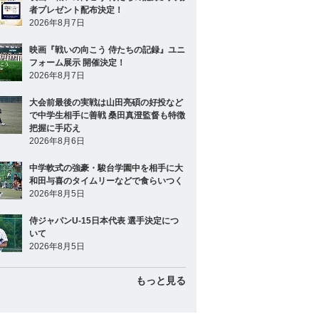
者プレゼント配布決定！
2026年8月7日
映画『戦いの向こう 侍たちの記録』ユニ
フォーム展示 開催決定！
2026年8月7日
大会前最後の実戦は山田亮碩の好投など
で中学生相手に善戦 桑田真澄監督も特徴
把握に手応え
2026年8月6日
中学軟式の強豪・駿台学園中を相手に大
和田与喜のタイムリーなどで食らいつく
2026年8月5日
侍ジャパンU-15日本代表 選手決定につ
いて
2026年8月5日
もっと見る