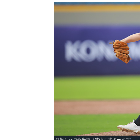
好投した戸倉光揮（狭山西武ボーイズ）