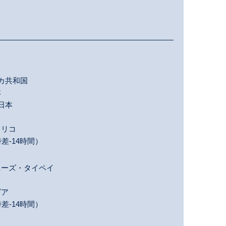
カ共和国
本
日本
トリコ
差-14時間）
ーズ・タイペイ
コ
グア
差-14時間）