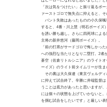
ばヒーローになれると思いました」と
「次は気をつけたい」と振り返るボー
ァーストゴロで無失点に抑えると、そ
バント失敗はあったものの小久保颯弥
すると、4番・川上慧（明石ボーイズ
を誘い勝ち越し。さらに四死球による
主将の新井悠河（藤岡ボーイズ）。
「前の打席がサードゴロで悔しかった
への強烈な当たりとなり二塁打。2者
蒼空（佐倉リトルシニア）のライトオ
ーイズ）のライト前タイムリーが生ま
その裏は大久保遼（東京ヴェルディボ
に抑えて試合終了。辛勝に井端監督は
うことは底力があったと思いますが、
には個々の状態を上げていかないと。
を掴む試合をしたいです」と厳しい表