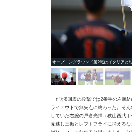
オープニングラウンド第2戦はイタリアと
だが8回表の攻撃では2番手の左腕Manf
ライアウトで無失点に終わった。そん
していた右腕の戸倉光揮（狭山西武ボ
見逃し三振とレフトフライに抑えるな