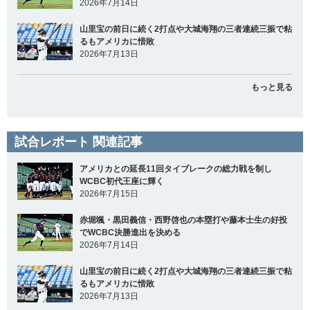
2026年7月14日
山里宝の前日に続く2打点や大城海翔の三者連続三振で粘
るもアメリカに惜敗
2026年7月13日
もっと見る
試合レポート 関連記事
アメリカとの延長11回タイブレークの総力戦を制し
WCBC初代王座に輝く
2026年7月15日
赤堀颯・黒田義信・西野啓也の本塁打や藤本士生の好投
でWCBC決勝進出を決める
2026年7月14日
山里宝の前日に続く2打点や大城海翔の三者連続三振で粘
るもアメリカに惜敗
2026年7月13日