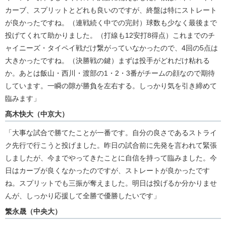
カーブ、スプリットとどれも良いのですが、終盤は特にストレート
が良かったですね。（連戦続く中での完封）球数も少なく最後まで
投げてくれて助かりました。（打線も12安打8得点）これまでのチ
ャイニーズ・タイペイ戦だけ繋がっていなかったので、4回の5点は
大きかったですね。（決勝戦の鍵）まずは投手がどれだけ粘れる
か。あとは飯山・西川・渡部の1・2・3番がチームの顔なので期待
しています。一瞬の隙が勝負を左右する。しっかり気を引き締めて
臨みます」
髙木快大（中京大）
「大事な試合で勝てたことが一番です。自分の良さであるストライ
ク先行で行こうと投げました。昨日の試合前に先発を言われて緊張
しましたが、今までやってきたことに自信を持って臨みました。今
日はカーブが良くなかったのですが、ストレートが良かったです
ね。スプリットでも三振が奪えました。明日は投げるか分かりませ
んが、しっかり応援して全勝で優勝したいです」
繁永晟（中央大）