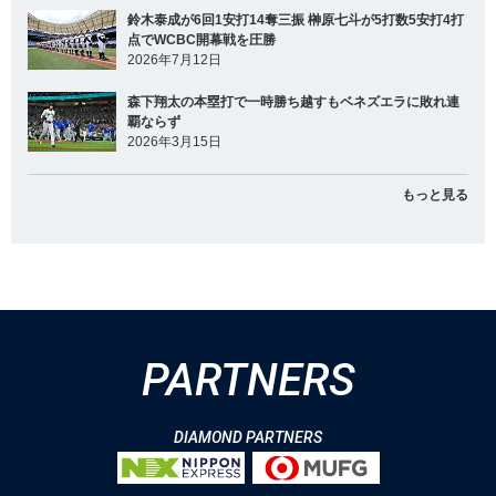
鈴木泰成が6回1安打14奪三振 榊原七斗が5打数5安打4打
点でWCBC開幕戦を圧勝
2026年7月12日
森下翔太の本塁打で一時勝ち越すもベネズエラに敗れ連
覇ならず
2026年3月15日
もっと見る
PARTNERS
DIAMOND PARTNERS