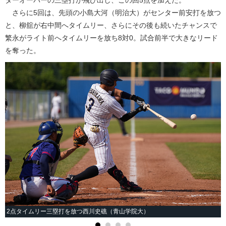
さらに5回は、先頭の小島大河（明治大）がセンター前安打を放つ
と、柳舘が右中間へタイムリー、さらにその後も続いたチャンスで
繁永がライト前へタイムリーを放ち8対0。試合前半で大きなリード
を奪った。
2点タイムリー三塁打を放つ西川史礁（青山学院大）