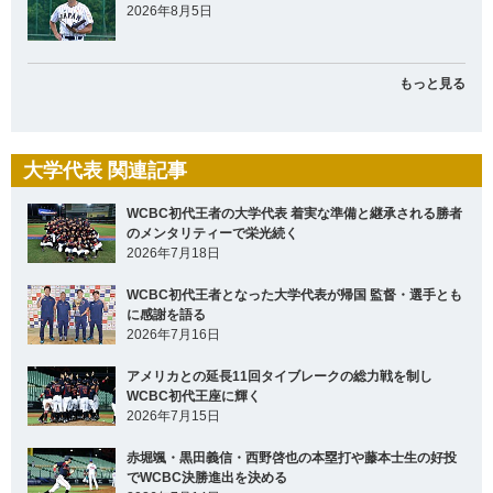
2026年8月5日
もっと見る
大学代表 関連記事
WCBC初代王者の大学代表 着実な準備と継承される勝者
のメンタリティーで栄光続く
2026年7月18日
WCBC初代王者となった大学代表が帰国 監督・選手とも
に感謝を語る
2026年7月16日
アメリカとの延長11回タイブレークの総力戦を制し
WCBC初代王座に輝く
2026年7月15日
赤堀颯・黒田義信・西野啓也の本塁打や藤本士生の好投
でWCBC決勝進出を決める