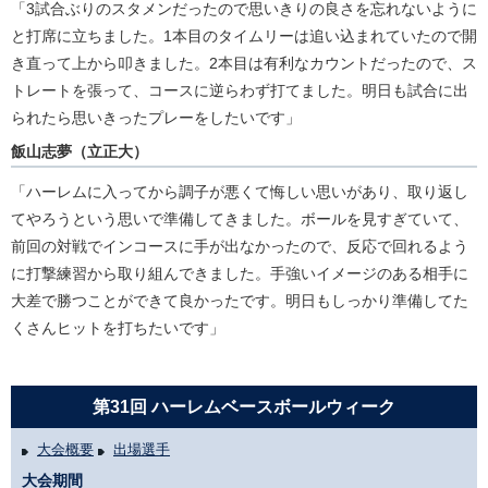
「3試合ぶりのスタメンだったので思いきりの良さを忘れないように
と打席に立ちました。1本目のタイムリーは追い込まれていたので開
き直って上から叩きました。2本目は有利なカウントだったので、ス
トレートを張って、コースに逆らわず打てました。明日も試合に出
られたら思いきったプレーをしたいです」
飯山志夢（立正大）
「ハーレムに入ってから調子が悪くて悔しい思いがあり、取り返し
てやろうという思いで準備してきました。ボールを見すぎていて、
前回の対戦でインコースに手が出なかったので、反応で回れるよう
に打撃練習から取り組んできました。手強いイメージのある相手に
大差で勝つことができて良かったです。明日もしっかり準備してた
くさんヒットを打ちたいです」
第31回 ハーレムベースボールウィーク
大会概要
出場選手
大会期間