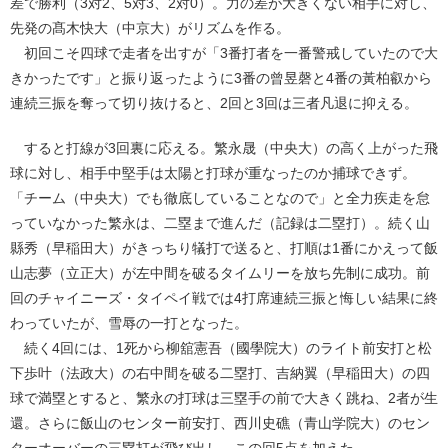
差で勝利（3対2、5対3、2対0）。力の差が大きくない相手に対し、
先発の髙木快大（中京大）がリズムを作る。
初回こそ四球で走者を出すが「3番打者を一番警戒していたので大
きかったです」と振り返ったように3番の曾昱磬と4番の黃柏叡から
連続三振を奪って切り抜けると、2回と3回は三者凡退に抑える。
すると打線が3回裏に応える。繁永晟（中央大）の高く上がった飛
球に対し、相手中堅手は太陽と打球が重なったのか捕球できず。
「チーム（中央大）でも徹底していることなので」と全力疾走を怠
っていなかった繁永は、二塁まで進んだ（記録は二塁打）。続く山
縣秀（早稲田大）がきっちり犠打で送ると、打順は1番にかえって飯
山志夢（立正大）が左中間を破るタイムリーを放ち先制に成功。前
回のチャイニーズ・タイペイ戦では4打席連続三振と悔しい結果に終
わっていたが、雪辱の一打となった。
続く4回には、1死から柳舘憲吾（國學院大）のライト前安打と松
下歩叶（法政大）の右中間を破る二塁打、吉納翼（早稲田大）の四
球で満塁とすると、繁永の打球は三塁手の前で大きく跳ね、2者が生
還。さらに飯山のセンター前安打、西川史礁（青山学院大）のセン
ターオーバーの三塁打が飛び出し、この回5点を加えた。