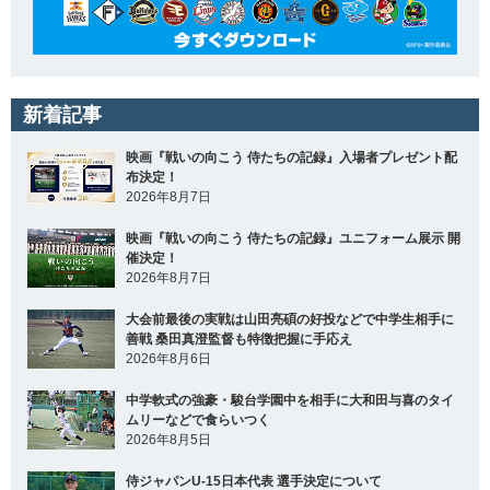
新着記事
映画『戦いの向こう 侍たちの記録』入場者プレゼント配
布決定！
2026年8月7日
映画『戦いの向こう 侍たちの記録』ユニフォーム展示 開
催決定！
2026年8月7日
大会前最後の実戦は山田亮碩の好投などで中学生相手に
善戦 桑田真澄監督も特徴把握に手応え
2026年8月6日
中学軟式の強豪・駿台学園中を相手に大和田与喜のタイ
ムリーなどで食らいつく
2026年8月5日
侍ジャパンU-15日本代表 選手決定について