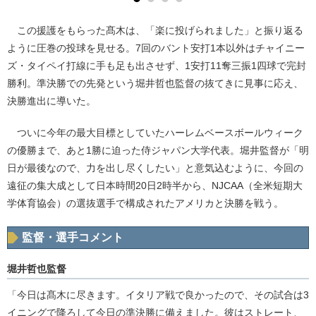
この援護をもらった髙木は、「楽に投げられました」と振り返る
ように圧巻の投球を見せる。7回のバント安打1本以外はチャイニー
ズ・タイペイ打線に手も足も出させず、1安打11奪三振1四球で完封
勝利。準決勝での先発という堀井哲也監督の抜てきに見事に応え、
決勝進出に導いた。
ついに今年の最大目標としていたハーレムベースボールウィーク
の優勝まで、あと1勝に迫った侍ジャパン大学代表。堀井監督が「明
日が最後なので、力を出し尽くしたい」と意気込むように、今回の
遠征の集大成として日本時間20日2時半から、NJCAA（全米短期大
学体育協会）の選抜選手で構成されたアメリカと決勝を戦う。
監督・選手コメント
堀井哲也監督
「今日は髙木に尽きます。イタリア戦で良かったので、その試合は3
イニングで降ろして今日の準決勝に備えました。彼はストレート、