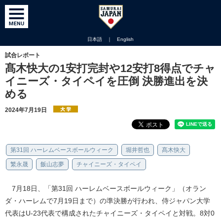
日本語
｜
English
試合レポート
髙木快大の1安打完封や12安打8得点でチャ
イニーズ・タイペイを圧倒 決勝進出を決
める
2024年7月19日
第31回 ハーレムベースボールウィーク
堀井哲也
髙木快大
繁永晟
飯山志夢
チャイニーズ・タイペイ
7月18日、「第31回 ハーレムベースボールウィーク」（オラン
ダ・ハーレムで7月19日まで）の準決勝が行われ、侍ジャパン大学
代表はU-23代表で構成されたチャイニーズ・タイペイと対戦。8対0