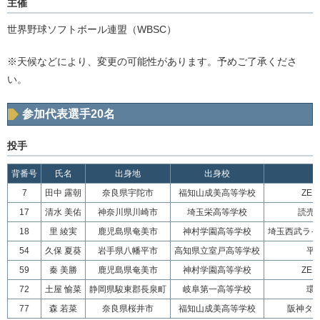
主催
世界野球ソフトボール連盟（WBSC）
※天候などにより、変更の可能性があります。予めご了承くださ
い。
参加代表選手20名
投手
背番号
氏名
出身地
出身校
7
田中 露朝
奈良県宇陀市
福知山成美高等学校
ZEN
17
清水 美佑
神奈川県川崎市
埼玉栄高等学校
読売
18
里 綾実
鹿児島県奄美市
神村学園高等学校
埼玉西武ライ
54
久保 夏葵
岩手県八幡平市
高知県立室戸高等学校
平
59
秦 美勝
鹿児島県奄美市
神村学園高等学校
ZEN
72
土屋 愉菜
静岡県駿東郡長泉町
岐阜第一高等学校
環
77
森 若菜
奈良県桜井市
福知山成美高等学校
阪神タイ