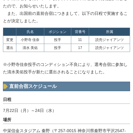
たので、お知らせいたします。
また、出国前の直前合宿につきまして、以下の日程で実施するこ
とが決定しました。
氏名
ポジション
背番号
所属
変更
小野寺 佳奈
投手
11
読売ジャイアンツ
選出
清水 美佑
投手
17
読売ジャイアンツ
※小野寺佳奈投手のコンディション不良により、選考合宿に参加し
た清水美佑投手が新たに選出されることになりました。
直前合宿スケジュール
日程
7月22日（月）～24日（水）
場所
中栄信金スタジアム 秦野（〒257-0015 神奈川県秦野市平沢2547-