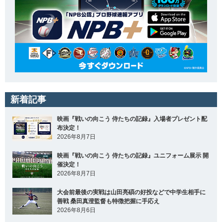
新着記事
映画『戦いの向こう 侍たちの記録』入場者プレゼント配
布決定！
2026年8月7日
映画『戦いの向こう 侍たちの記録』ユニフォーム展示 開
催決定！
2026年8月7日
大会前最後の実戦は山田亮碩の好投などで中学生相手に
善戦 桑田真澄監督も特徴把握に手応え
2026年8月6日