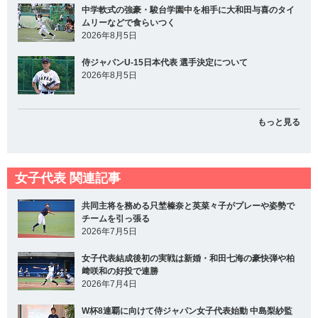
中学軟式の強豪・駿台学園中を相手に大和田与喜のタイ
ムリーなどで食らいつく
2026年8月5日
侍ジャパンU-15日本代表 選手決定について
2026年8月5日
もっと見る
女子代表 関連記事
共同主将を務める只埜榛奈と英菜々子がプレーや姿勢で
チームを引っ張る
2026年7月5日
女子代表結成後初の実戦は新婚・和田七海の豪快弾や柏
﨑咲和の好投で連勝
2026年7月4日
W杯8連覇に向けて侍ジャパン女子代表始動 中島梨紗監