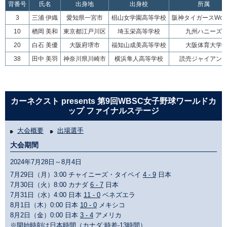
背番号
氏名
出身地
出身校
所属
3
三浦 伊織
愛知県一宮市
椙山女学園高等学校
阪神タイガースWom
10
楢岡 美和
東京都江戸川区
埼玉栄高等学校
九州ハニーズ
20
白石 美優
大阪府堺市
福知山成美高等学校
大阪体育大学
38
田中 美羽
神奈川県川崎市
横浜隼人高等学校
読売ジャイアン
カーネクスト presents 第9回WBSC女子野球ワールドカ
ップ ファイナルステージ
大会概要
出場選手
大会期間
2024年7月28日～8月4日
7月29日（月）3:00 チャイニーズ・タイペイ
4 - 9
日本
7月30日（火）8:00 カナダ
6 - 7
日本
7月31日（水）4:00 日本
11 - 0
ベネズエラ
8月1日（木）0:00 日本
10 - 0
メキシコ
8月2日（金）0:00 日本
3 - 4
アメリカ
※開始時刻は日本時間（カナダ:時差-13時間）