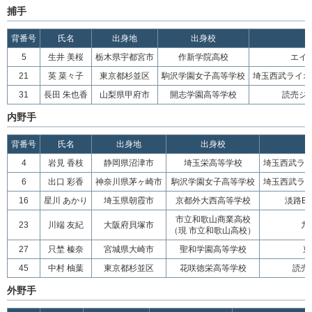
捕手
背番号
氏名
出身地
出身校
5
生井 美桜
栃木県宇都宮市
作新学院高校
エイ
21
英 菜々子
東京都杉並区
駒沢学園女子高等学校
埼玉西武ライオ
31
長田 朱也香
山梨県甲府市
開志学園高等学校
読売ジ
内野手
背番号
氏名
出身地
出身校
4
岩見 香枝
静岡県沼津市
埼玉栄高等学校
埼玉西武ラ
6
出口 彩香
神奈川県茅ヶ崎市
駒沢学園女子高等学校
埼玉西武ラ
16
星川 あかり
埼玉県朝霞市
京都外大西高等学校
淡路BR
市立和歌山商業高校
23
川端 友紀
大阪府貝塚市
九
（現 市立和歌山高校）
27
只埜 榛奈
宮城県大崎市
聖和学園高等学校
東
45
中村 柚葉
東京都杉並区
花咲徳栄高等学校
読売
外野手