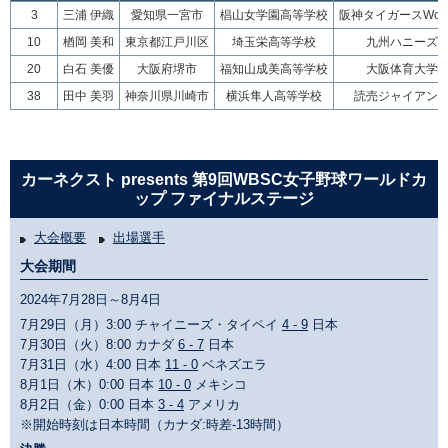
3
三浦 伊織
愛知県一宮市
椙山女学園高等学校
阪神タイガースWom
10
楢岡 美和
東京都江戸川区
埼玉栄高等学校
九州ハニーズ
20
白石 美優
大阪府堺市
福知山成美高等学校
大阪体育大学
38
田中 美羽
神奈川県川崎市
横浜隼人高等学校
読売ジャイアン
カーネクスト presents 第9回WBSC女子野球ワールドカ
ップ ファイナルステージ
大会概要
出場選手
大会期間
2024年7月28日～8月4日
7月29日（月）3:00 チャイニーズ・タイペイ
4 - 9
日本
7月30日（火）8:00 カナダ
6 - 7
日本
7月31日（水）4:00 日本
11 - 0
ベネズエラ
8月1日（木）0:00 日本
10 - 0
メキシコ
8月2日（金）0:00 日本
3 - 4
アメリカ
※開始時刻は日本時間（カナダ:時差-13時間）