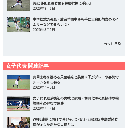
善戦 桑田真澄監督も特徴把握に手応え
2026年8月6日
中学軟式の強豪・駿台学園中を相手に大和田与喜のタイ
ムリーなどで食らいつく
2026年8月5日
もっと見る
女子代表 関連記事
共同主将を務める只埜榛奈と英菜々子がプレーや姿勢で
チームを引っ張る
2026年7月5日
女子代表結成後初の実戦は新婚・和田七海の豪快弾や柏
﨑咲和の好投で連勝
2026年7月4日
W杯8連覇に向けて侍ジャパン女子代表始動 中島梨紗監
督が示した新たな目標とは