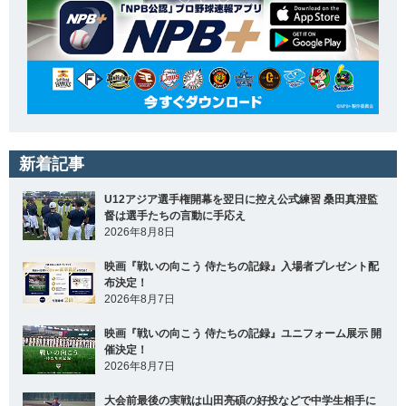
新着記事
U12アジア選手権開幕を翌日に控え公式練習 桑田真澄監
督は選手たちの言動に手応え
2026年8月8日
映画『戦いの向こう 侍たちの記録』入場者プレゼント配
布決定！
2026年8月7日
映画『戦いの向こう 侍たちの記録』ユニフォーム展示 開
催決定！
2026年8月7日
大会前最後の実戦は山田亮碩の好投などで中学生相手に