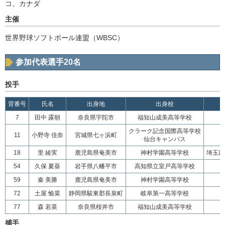
コ、カナダ
主催
世界野球ソフトボール連盟（WBSC）
参加代表選手20名
投手
背番号
氏名
出身地
出身校
7
田中 露朝
奈良県宇陀市
福知山成美高等学校
クラーク記念国際高等学校
11
小野寺 佳奈
宮城県七ヶ浜町
仙台キャンパス
18
里 綾実
鹿児島県奄美市
神村学園高等学校
埼玉西
54
久保 夏葵
岩手県八幡平市
高知県立室戸高等学校
59
秦 美勝
鹿児島県奄美市
神村学園高等学校
72
土屋 愉菜
静岡県駿東郡長泉町
岐阜第一高等学校
77
森 若菜
奈良県桜井市
福知山成美高等学校
捕手