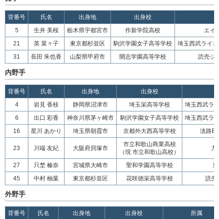
背番号
氏名
出身地
出身校
5
生井 美桜
栃木県宇都宮市
作新学院高校
エイ
21
英 菜々子
東京都杉並区
駒沢学園女子高等学校
埼玉西武ライオ
31
長田 朱也香
山梨県甲府市
開志学園高等学校
読売ジ
内野手
背番号
氏名
出身地
出身校
4
岩見 香枝
静岡県沼津市
埼玉栄高等学校
埼玉西武ラ
6
出口 彩香
神奈川県茅ヶ崎市
駒沢学園女子高等学校
埼玉西武ラ
16
星川 あかり
埼玉県朝霞市
京都外大西高等学校
淡路BR
市立和歌山商業高校
23
川端 友紀
大阪府貝塚市
九
（現 市立和歌山高校）
27
只埜 榛奈
宮城県大崎市
聖和学園高等学校
東
45
中村 柚葉
東京都杉並区
花咲徳栄高等学校
読売
外野手
背番号
氏名
出身地
出身校
所属