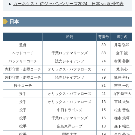
カーネクスト 侍ジャパンシリーズ2024 日本 vs 欧州代表
日本
所属
背番号
選手名
監督
89
井端 弘和
ヘッドコーチ
千葉ロッテマリーンズ
88
金子 誠
バッテリーコーチ
読売ジャイアンツ
74
村田 善則
内野守備・走塁コーチ
オリックス・バファローズ
77
梵 英心
外野守備・走塁コーチ
読売ジャイアンツ
79
亀井 善行
投手コーチ
81
吉見 一起
投手
オリックス・バファローズ
11
山下 舜平大
投手
オリックス・バファローズ
13
宮城 大弥
投手
中日ドラゴンズ
15
松山 晋也
投手
千葉ロッテマリーンズ
16
種市 篤暉
投手
広島東洋カープ
18
森下 暢仁
投手
関西大学
19
金丸 夢斗