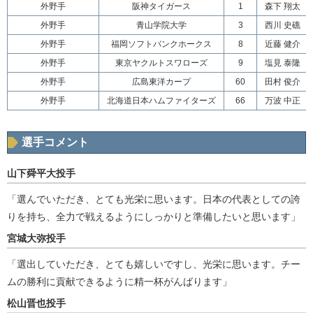
外野手
阪神タイガース
1
森下 翔太
外野手
青山学院大学
3
西川 史礁
外野手
福岡ソフトバンクホークス
8
近藤 健介
外野手
東京ヤクルトスワローズ
9
塩見 泰隆
外野手
広島東洋カープ
60
田村 俊介
外野手
北海道日本ハムファイターズ
66
万波 中正
選手コメント
山下舜平大投手
「選んでいただき、とても光栄に思います。日本の代表としての誇
りを持ち、全力で戦えるようにしっかりと準備したいと思います」
宮城大弥投手
「選出していただき、とても嬉しいですし、光栄に思います。チー
ムの勝利に貢献できるように精一杯がんばります」
松山晋也投手