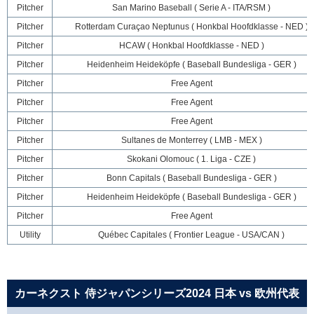
Pitcher
San Marino Baseball ( Serie A - ITA/RSM )
Pitcher
Rotterdam Curaçao Neptunus ( Honkbal Hoofdklasse - NED )
Pitcher
HCAW ( Honkbal Hoofdklasse - NED )
Pitcher
Heidenheim Heideköpfe ( Baseball Bundesliga - GER )
Pitcher
Free Agent
Pitcher
Free Agent
Pitcher
Free Agent
Pitcher
Sultanes de Monterrey ( LMB - MEX )
Pitcher
Skokani Olomouc ( 1. Liga - CZE )
Pitcher
Bonn Capitals ( Baseball Bundesliga - GER )
Pitcher
Heidenheim Heideköpfe ( Baseball Bundesliga - GER )
Pitcher
Free Agent
Utility
Québec Capitales ( Frontier League - USA/CAN )
カーネクスト 侍ジャパンシリーズ2024 日本 vs 欧州代表