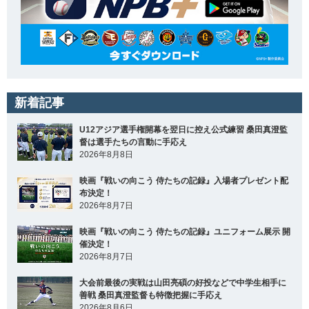
新着記事
U12アジア選手権開幕を翌日に控え公式練習 桑田真澄監
督は選手たちの言動に手応え
2026年8月8日
映画『戦いの向こう 侍たちの記録』入場者プレゼント配
布決定！
2026年8月7日
映画『戦いの向こう 侍たちの記録』ユニフォーム展示 開
催決定！
2026年8月7日
大会前最後の実戦は山田亮碩の好投などで中学生相手に
善戦 桑田真澄監督も特徴把握に手応え
2026年8月6日