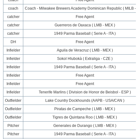
coach
Free Agent
coach
Coach - Milwakee Brewers Academy Dominican Republic ( MILB - 
catcher
Free Agent
catcher
Guerreros de Oaxaca ( LMB - MEX )
catcher
1949 Parma Baseball ( Serie A - ITA )
DH
Free Agent
Infielder
Aguila de Veracruz ( LMB - MEX )
Infielder
Sokol Hlubokà ( Extraliga - CZE )
Infielder
1949 Parma Baseball ( Serie A - ITA )
Infielder
Free Agent
Infielder
Free Agent
Infielder
Tenerife Marlins ( Division de Honor de Beisbol - ESP )
Outfielder
Lake Country Dockhounds (AAPB - USA/CAN )
Outfielder
Piratas de Campeche ( LMB - MEX )
Outfielder
Tigres de Quintana Roo ( LMB - MEX )
Pitcher
Generales de Durango ( LMB - MEX )
Pitcher
1949 Parma Baseball ( Serie A - ITA )