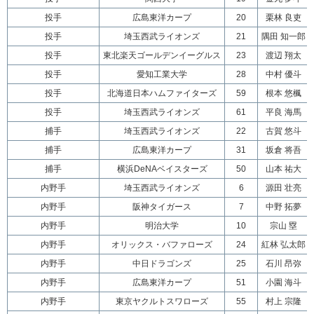
投手
広島東洋カープ
20
栗林 良吏
投手
埼玉西武ライオンズ
21
隅田 知一郎
投手
東北楽天ゴールデンイーグルス
23
渡辺 翔太
投手
愛知工業大学
28
中村 優斗
投手
北海道日本ハムファイターズ
59
根本 悠楓
投手
埼玉西武ライオンズ
61
平良 海馬
捕手
埼玉西武ライオンズ
22
古賀 悠斗
捕手
広島東洋カープ
31
坂倉 将吾
捕手
横浜DeNAベイスターズ
50
山本 祐大
内野手
埼玉西武ライオンズ
6
源田 壮亮
内野手
阪神タイガース
7
中野 拓夢
内野手
明治大学
10
宗山 塁
内野手
オリックス・バファローズ
24
紅林 弘太郎
内野手
中日ドラゴンズ
25
石川 昂弥
内野手
広島東洋カープ
51
小園 海斗
内野手
東京ヤクルトスワローズ
55
村上 宗隆