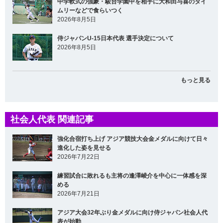
中学軟式の強豪・駿台学園中を相手に大和田与喜のタイ
ムリーなどで食らいつく
2026年8月5日
侍ジャパンU-15日本代表 選手決定について
2026年8月5日
もっと見る
社会人代表 関連記事
強化合宿打ち上げ アジア競技大会金メダルに向けて日々
進化した姿を見せる
2026年7月22日
練習試合に敗れるも主将の逢澤崚介を中心に一体感を深
める
2026年7月21日
アジア大会32年ぶり金メダルに向け侍ジャパン社会人代
表が始動