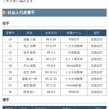
て本大会に臨みます。
社会人代表選手
投手
背番号
氏名
生年月日
所属チーム
投打
14
加藤 三範
98.8.28
ENEOS
左投左打
15
渕上 佳輝
97.6.20
トヨタ自動車
右投右打
16
岩本 喜照
95.3.3
日本新薬
右投右打
17
堀 誠
95.2.27
ＮＴＴ東日本
右投右打
18
片山 雄貴
93.8.8
Honda熊本
右投右打
19
佐竹 功年
83.10.14
トヨタ自動車
右投右打
20
嘉陽 宗一郎
95.11.15
トヨタ自動車
右投右打
21
森田 駿哉
97.2.11
Honda鈴鹿
左投左打
36
田澤 純一
86.6.6
ENEOS
右投右打
捕手