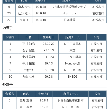
背番号
氏名
生年月日
所属チーム
投打
6
南木 寿也
99.8.28
JR北海道硬式野球クラブ
右投右打
23
辻野 雄大
93.6.16
Ｈｏｎｄａ
右投左打
27
木南 了
92.4.10
日本通運
右投右打
内野手
背番号
氏名
生年月日
所属チーム
投打
1
下川 知弥
92.10.22
ＮＴＴ東日本
右投左打
3
金子 聖史
93.1.13
東芝
右投右打
4
北村 祥治
94.1.23
トヨタ自動車
右投右打
7
中川 拓紀
99.4.3
Honda鈴鹿
右投左打
9
中村 迅
99.1.28
ＮＴＴ東日本
右投左打
10
丸山 壮史
99.6.8
ENEOS
右投左打
外野手
背番号
氏名
生年月日
所属チーム
投打
5
望月 直也
95.8.9
トヨタ自動車東日本
右投右打
8
向山 基生
96.7.5
ＮＴＴ東日本
右投右打