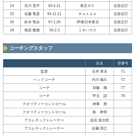
24
笹川 晃平
94.4.21
東京ガス
右投右打
25
佐藤 竜彦
94.11.21
Ｈｏｎｄａ
右投右打
26
鈴木 聖歩
97.2.26
JR東日本東北
右投左打
28
猪原 隆雅
00.2.3
ミキハウス
右投右打
コーチングスタッフ
氏名
背番号
監督
石井 章夫
71
ヘッドコーチ
内川 義久
72
コーチ
加藤 徹
77
コーチ
甲元 訓
78
クオリティーコントロール
神事 努
クオリティーコントロール
島 孝明
アスレチックトレーナー
染谷 達次郎
アスレチックトレーナー
佐藤 照己