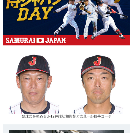
始球式を務めるU-12井端弘和監督と吉見一起投手コーチ