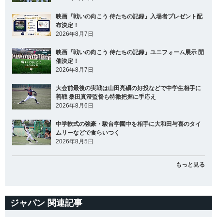
映画『戦いの向こう 侍たちの記録』入場者プレゼント配
布決定！
2026年8月7日
映画『戦いの向こう 侍たちの記録』ユニフォーム展示 開
催決定！
2026年8月7日
大会前最後の実戦は山田亮碩の好投などで中学生相手に
善戦 桑田真澄監督も特徴把握に手応え
2026年8月6日
中学軟式の強豪・駿台学園中を相手に大和田与喜のタイ
ムリーなどで食らいつく
2026年8月5日
もっと見る
ジャパン 関連記事