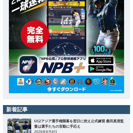
新着記事
U12アジア選手権開幕を翌日に控え公式練習 桑田真澄監
督は選手たちの言動に手応え
2026年8月8日