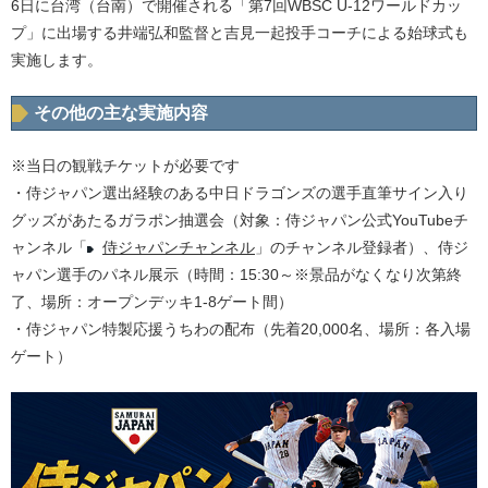
6日に台湾（台南）で開催される「第7回WBSC U-12ワールドカッ
プ」に出場する井端弘和監督と吉見一起投手コーチによる始球式も
実施します。
その他の主な実施内容
※当日の観戦チケットが必要です
・侍ジャパン選出経験のある中日ドラゴンズの選手直筆サイン入り
グッズがあたるガラポン抽選会（対象：侍ジャパン公式YouTubeチ
ャンネル「
侍ジャパンチャンネル
」のチャンネル登録者）、侍ジ
ャパン選手のパネル展示（時間：15:30～※景品がなくなり次第終
了、場所：オープンデッキ1-8ゲート間）
・侍ジャパン特製応援うちわの配布（先着20,000名、場所：各入場
ゲート）