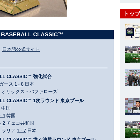
トップ
 BASEBALL CLASSIC™
日本語公式サイト
LL CLASSIC™ 強化試合
イガース
1 - 8
日本
オリックス・バファローズ
ALL CLASSIC™ 1次ラウンド 東京プール
中国
- 4
韓国
- 2
チェコ共和国
ストラリア
1 - 7
日本
BALL CLASSIC™ 準々決勝ラウンド 東京プール