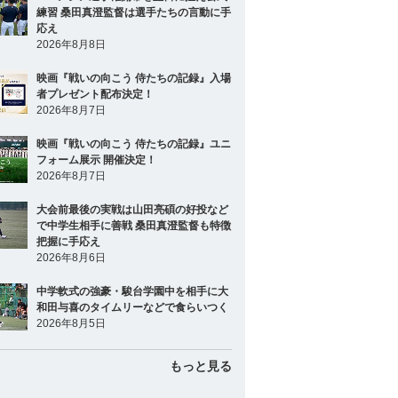
練習 桑田真澄監督は選手たちの言動に手
応え
2026年8月8日
映画『戦いの向こう 侍たちの記録』入場
者プレゼント配布決定！
2026年8月7日
映画『戦いの向こう 侍たちの記録』ユニ
フォーム展示 開催決定！
2026年8月7日
大会前最後の実戦は山田亮碩の好投など
で中学生相手に善戦 桑田真澄監督も特徴
把握に手応え
2026年8月6日
中学軟式の強豪・駿台学園中を相手に大
和田与喜のタイムリーなどで食らいつく
2026年8月5日
もっと見る