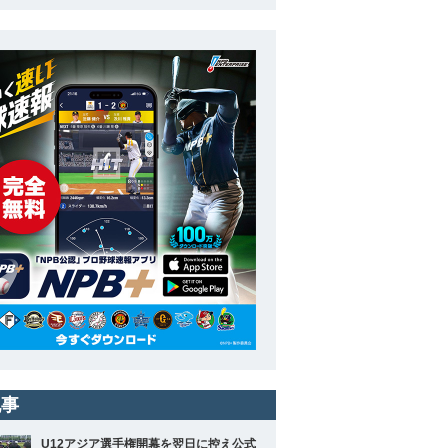
記事
U12アジア選手権開幕を翌日に控え公式