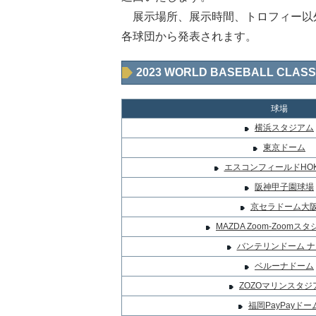
展示場所、展示時間、トロフィー以
各球団から発表されます。
2023 WORLD BASEBALL C
球場
横浜スタジアム
東京ドーム
エスコンフィールドHOK
阪神甲子園球場
京セラドーム大
MAZDA Zoom-Zoomス
バンテリンドーム ナ
ベルーナドーム
ZOZOマリンスタジ
福岡PayPayドー