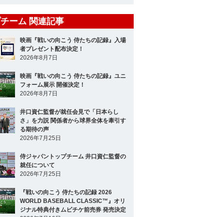
チーム 関連記事
映画『戦いの向こう 侍たちの記録』入場
者プレゼント配布決定！
2026年8月7日
映画『戦いの向こう 侍たちの記録』ユニ
フォーム展示 開催決定！
2026年8月7日
井口資仁監督が就任会見で「日本らし
さ」を力説 関係者から球界全体を牽引す
る期待の声
2026年7月25日
侍ジャパントップチーム 井口資仁監督の
就任について
2026年7月25日
『戦いの向こう 侍たちの記録 2026
WORLD BASEBALL CLASSIC™』オリ
ジナル特典付きムビチケ前売券 発売決定