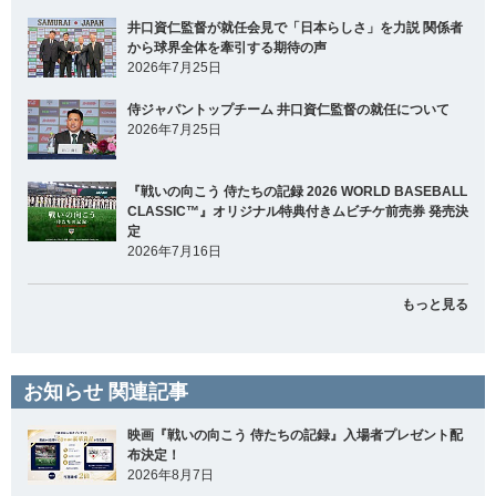
井口資仁監督が就任会見で「日本らしさ」を力説 関係者
から球界全体を牽引する期待の声
2026年7月25日
侍ジャパントップチーム 井口資仁監督の就任について
2026年7月25日
『戦いの向こう 侍たちの記録 2026 WORLD BASEBALL
CLASSIC™』オリジナル特典付きムビチケ前売券 発売決
定
2026年7月16日
もっと見る
お知らせ 関連記事
映画『戦いの向こう 侍たちの記録』入場者プレゼント配
布決定！
2026年8月7日