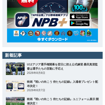
新着記事
U12アジア選手権開幕を翌日に控え公式練習 桑田真澄監
督は選手たちの言動に手応え
2026年8月8日
映画『戦いの向こう 侍たちの記録』入場者プレゼント配
布決定！
2026年8月7日
映画『戦いの向こう 侍たちの記録』ユニフォーム展示 開
催決定！