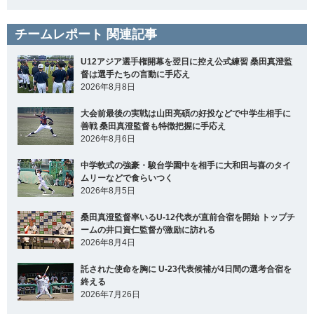
チームレポート 関連記事
U12アジア選手権開幕を翌日に控え公式練習 桑田真澄監
督は選手たちの言動に手応え
2026年8月8日
大会前最後の実戦は山田亮碩の好投などで中学生相手に
善戦 桑田真澄監督も特徴把握に手応え
2026年8月6日
中学軟式の強豪・駿台学園中を相手に大和田与喜のタイ
ムリーなどで食らいつく
2026年8月5日
桑田真澄監督率いるU-12代表が直前合宿を開始 トップチ
ームの井口資仁監督が激励に訪れる
2026年8月4日
託された使命を胸に U-23代表候補が4日間の選考合宿を
終える
2026年7月26日