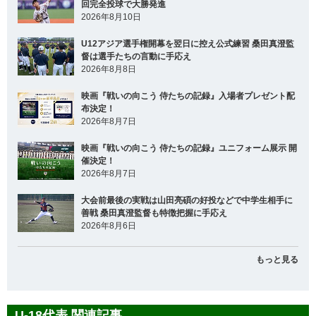
回完全投球で大勝発進
2026年8月10日
U12アジア選手権開幕を翌日に控え公式練習 桑田真澄監
督は選手たちの言動に手応え
2026年8月8日
映画『戦いの向こう 侍たちの記録』入場者プレゼント配
布決定！
2026年8月7日
映画『戦いの向こう 侍たちの記録』ユニフォーム展示 開
催決定！
2026年8月7日
大会前最後の実戦は山田亮碩の好投などで中学生相手に
善戦 桑田真澄監督も特徴把握に手応え
2026年8月6日
もっと見る
U-18代表 関連記事