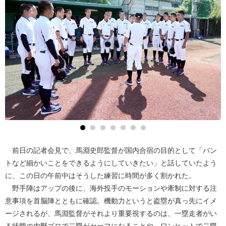
前日の記者会見で、馬淵史郎監督が国内合宿の目的として「バン
トなど細かいことをできるようにしていきたい」と話していたよう
に、この日の午前中はそうした練習に時間が多く割かれた。
野手陣はアップの後に、海外投手のモーションや牽制に対する注
意事項を首脳陣とともに確認。機動力というと盗塁が真っ先にイメ
ージされるが、馬淵監督がそれより重要視するのは、一塁走者がい
る状態の内野ゴロで二塁がセーフになることや、ワンヒットで二塁