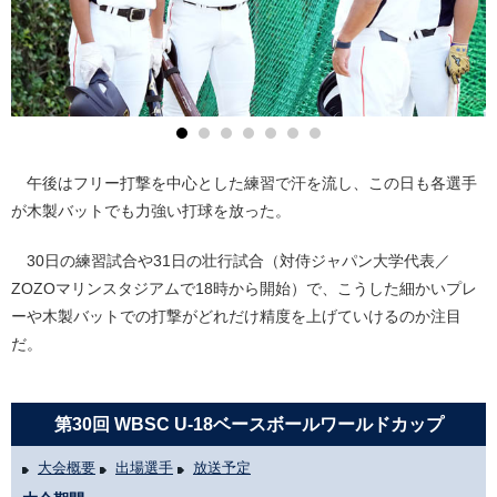
午後はフリー打撃を中心とした練習で汗を流し、この日も各選手
が木製バットでも力強い打球を放った。
30日の練習試合や31日の壮行試合（対侍ジャパン大学代表／
ZOZOマリンスタジアムで18時から開始）で、こうした細かいプレ
ーや木製バットでの打撃がどれだけ精度を上げていけるのか注目
だ。
第30回 WBSC U-18ベースボールワールドカップ
大会概要
出場選手
放送予定