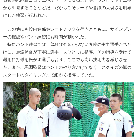
から生還することなどだ。だからこそリードや意識の大切さを明確
にした練習が行われた。
この他にも投内連係やシートノックを行うとともに、サインプレ
ーの確認やバント練習にも時間が割かれた。
特にバント練習では、普段は企図が少ない各校の主力選手たちだ
けに、馬淵監督が丁寧に選手一人ひとりに指導。その指導を受けて
器用に打球を転がす選手もおり、ここでも高い技術力を感じさせ
た。また、馬淵監督はバントのやり方だけでなく、スクイズの際の
スタートのタイミングまで細かく指導していた。