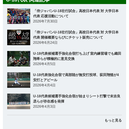
「侍ジャパンU-18壮行試合」高校日本代表 対 大学日本
代表 応援活動について
2026年7月30日
「侍ジャパンU-18壮行試合」高校日本代表 対 大学日本
代表 開催概要ならびにチケット販売について
2026年6月24日
U-18代表候補選手強化合宿打ち上げ 室内練習場でも織田
翔希らが積極的に意見交換
2026年4月5日
U-18代表強化合宿で高部陸が無安打投球、荻田翔惺が4
安打とアピール
2026年4月4日
U-18代表候補選手強化合宿が始まりシート打撃で末吉良
丞らが存在感を発揮
2026年4月3日
もっと見る