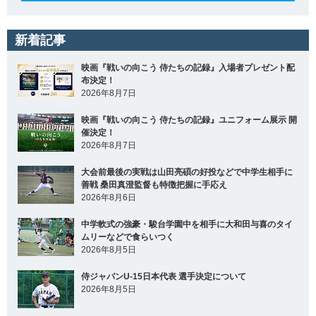
新着記事
映画『戦いの向こう 侍たちの記録』入場者プレゼント配
布決定！
2026年8月7日
映画『戦いの向こう 侍たちの記録』ユニフォーム展示 開
催決定！
2026年8月7日
大会前最後の実戦は山田亮碩の好投などで中学生相手に
善戦 桑田真澄監督も特徴把握に手応え
2026年8月6日
中学軟式の強豪・駿台学園中を相手に大和田与喜のタイ
ムリーなどで食らいつく
2026年8月5日
侍ジャパンU-15日本代表 選手決定について
2026年8月5日