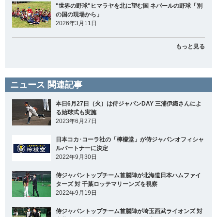
"世界の野球"ヒマラヤを北に望む国 ネパールの野球「別
の国の現場から」
2026年3月11日
もっと見る
ニュース 関連記事
本日6月27日（火）は侍ジャパンDAY 三浦伊織さんによ
る始球式も実施
2023年6月27日
日本コカ･コーラ社の「檸檬堂」が侍ジャパンオフィシャ
ルパートナーに決定
2022年9月30日
侍ジャパントップチーム首脳陣が北海道日本ハムファイ
ターズ 対 千葉ロッテマリーンズを視察
2022年9月19日
侍ジャパントップチーム首脳陣が埼玉西武ライオンズ 対