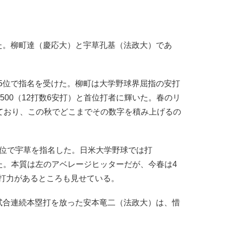
た。柳町達（慶応大）と宇草孔基（法政大）であ
位で指名を受けた。柳町は大学野球界屈指の安打
500（12打数6安打）と首位打者に輝いた。春のリ
っており、この秋でどこまでその数字を積み上げるの
位で宇草を指名した。日米大学野球では打
残した。本質は左のアベレージヒッターだが、今春は4
打力があるところも見せている。
合連続本塁打を放った安本竜二（法政大）は、惜