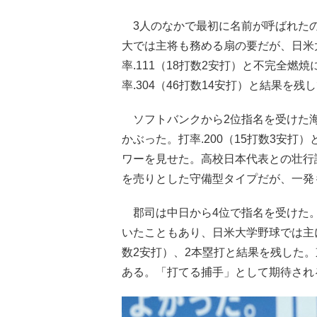
3人のなかで最初に名前が呼ばれたの
大では主将も務める扇の要だが、日米
率.111（18打数2安打）と不完全
率.304（46打数14安打）と結果を
ソフトバンクから2位指名を受けた海
かぶった。打率.200（15打数3安打
ワーを見せた。高校日本代表との壮行
を売りとした守備型タイプだが、一発
郡司は中日から4位で指名を受けた。
いたこともあり、日米大学野球では主に
数2安打）、2本塁打と結果を残した
ある。「打てる捕手」として期待され