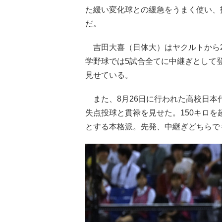
た緩い変化球との緩急をうまく使い、
だ。
吉田大喜（日体大）はヤクルトから2
学野球では5試合全てに中継ぎとして登
見せている。
また、8月26日に行われた高校日本代
失点投球と貫禄を見せた。150キロ
とする本格派。先発、中継ぎどちらで