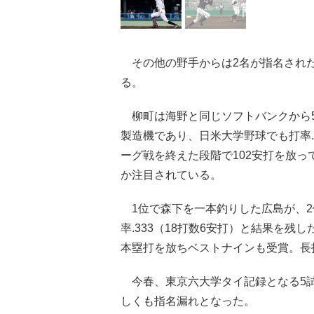
その他の野手からは2名が指名され
る。
柳町は海野と同じソフトバンクから5
製造機であり、日米大学野球でも打率.
ーグ戦を終えた段階で102安打を放
か注目されている。
1位で森下を一本釣りした広島が、2
率.333（18打数6安打）と結果を
本塁打を放ちベストナインも受賞。長
今春、東京六大学タイ記録となる5試
しくも指名漏れとなった。