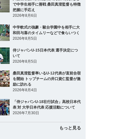
で中学生相手に善戦 桑田真澄監督も特徴
把握に手応え
2026年8月6日
中学軟式の強豪・駿台学園中を相手に大
和田与喜のタイムリーなどで食らいつく
2026年8月5日
侍ジャパンU-15日本代表 選手決定につ
いて
2026年8月5日
桑田真澄監督率いるU-12代表が直前合宿
を開始 トップチームの井口資仁監督が激
励に訪れる
2026年8月4日
「侍ジャパンU-18壮行試合」高校日本代
表 対 大学日本代表 応援活動について
2026年7月30日
もっと見る