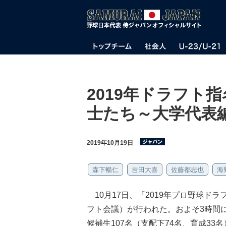
2019年ドラフト
士たち～大学代表
2019年10月19日
森下暢仁
吉田大喜
佐藤都志也
海
10月17日、『2019年プロ野球ドラフト
フト会議）が行われた。およそ3時間
候補生107名（支配下74名、育成3