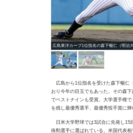
広島東洋カープ1位指名の森下暢仁（明治
広島から1位指名を受けた森下暢仁（
おり今年の目玉でもあった。その森下は
でベストナインも受賞。大学選手権でも
を残し最優秀選手、最優秀投手賞に輝
日米大学野球では3試合に先発し15
殊勲選手に選ばれている。米国代表相