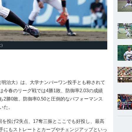
大）
明治大）は、大学ナンバーワン投手とも称されて
今春のリーグ戦では4勝1敗、防御率2.03の成績
2勝0敗、防御率0.50と圧倒的なパフォーマンス
いた。
回を投げ2失点、17奪三振とここでも好投し、最高
手にもストレートとカーブやチェンジアップといっ