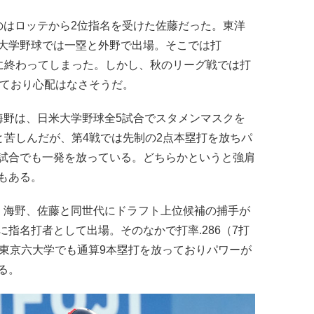
はロッテから2位指名を受けた佐藤だった。東洋
大学野球では一塁と外野で出場。そこでは打
燃焼に終わってしまった。しかし、秋のリーグ戦では打
残しており心配はなさそうだ。
野は、日米大学野球全5試合でスタメンマスクを
）と苦しんだが、第4戦では先制の2点本塁打を放ちパ
試合でも一発を放っている。どちらかというと強肩
もある。
海野、佐藤と同世代にドラフト上位候補の捕手が
指名打者として出場。そのなかで打率.286（7打
。東京六大学でも通算9本塁打を放っておりパワーが
る。