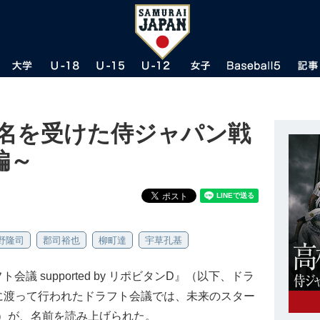
指名を受けた侍ジャパン戦
編～
野隆司
郡司裕也
柳町達
宇草孔基
会議 supported by リポビタンD』（以下、ドラ
に渡って行われたドラフト会議では、未来のスター
3名）が、名前を読み上げられた。