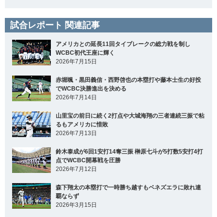
試合レポート 関連記事
アメリカとの延長11回タイブレークの総力戦を制し
WCBC初代王座に輝く
2026年7月15日
赤堀颯・黒田義信・西野啓也の本塁打や藤本士生の好投
でWCBC決勝進出を決める
2026年7月14日
山里宝の前日に続く2打点や大城海翔の三者連続三振で粘
るもアメリカに惜敗
2026年7月13日
鈴木泰成が6回1安打14奪三振 榊原七斗が5打数5安打4打
点でWCBC開幕戦を圧勝
2026年7月12日
森下翔太の本塁打で一時勝ち越すもベネズエラに敗れ連
覇ならず
2026年3月15日