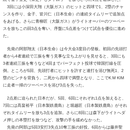
3回には小深田大翔（大阪ガス）のヒットと四球で1、2塁のチャ
ンスを作り、金子、皆川仁（日本生命）の連続タイムリーで追加点
をあげる。さらに青柳匠（大阪ガス）がライトオーバーのツーベー
スを放ちこの回3点を奪い、序盤に5点差をつけて試合を優位に進め
た。
先発の阿部翔太（日本生命）は今大会3度目の登板。初回の先頭打
者から4者連続で三振を奪う見事な立ち上がりを見せると、3回にも
3者連続三振を奪うなど4回までパーフェクト投球で韓国打線を圧
倒。ところが5回、先頭打者にヒットを許すと連打を浴び無死1、2
塁のピンチを背負う。二死から四球で満塁となり、ここでK.M KIM
に走者一掃のツーベースを浴び3点を失った。
2点差に迫られた日本だが、5回、6回にそれぞれ1点を加えると、
7回には髙畠裕平（日本製鉄鹿島）と堀越匠（日本製鉄鹿島）がそれ
ぞれタイムリーを放ち3点を追加。さらに8回には森下がライトへダ
メ押しの本塁打を放つなど、攻撃の手を緩めなかった。
先発の阿部は5回3安打3失点10奪三振の好投。6回からは藤井聖