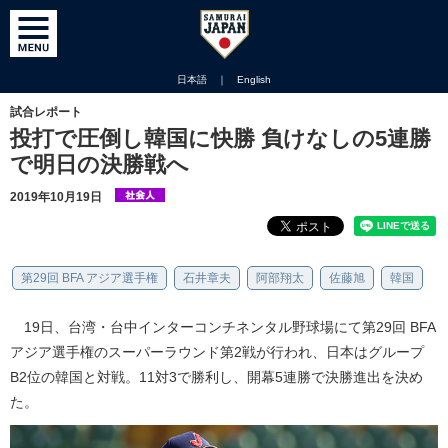
日本語
｜
English
試合レポート
投打で圧倒し韓国に快勝 負けなしの5連勝
で明日の決勝戦へ
2019年10月19日
第29回 BFA アジア選手権
石井章夫
阿部翔太
佐藤旭
韓国
19日、台湾・台中インターコンチネンタル野球場にて第29回 BFA
アジア選手権のスーパーラウンド第2戦が行われ、日本はグループ
B2位の韓国と対戦。11対3で勝利し、開幕5連勝で決勝進出を決め
た。