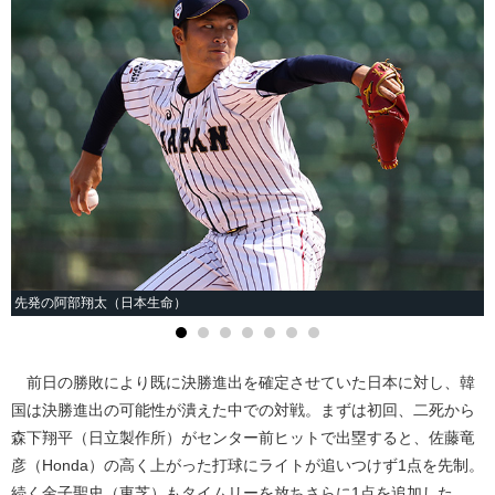
先発の阿部翔太（日本生命）
前日の勝敗により既に決勝進出を確定させていた日本に対し、韓
国は決勝進出の可能性が潰えた中での対戦。まずは初回、二死から
森下翔平（日立製作所）がセンター前ヒットで出塁すると、佐藤竜
彦（Honda）の高く上がった打球にライトが追いつけず1点を先制。
続く金子聖史（東芝）もタイムリーを放ちさらに1点を追加した。