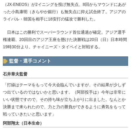
（JX-ENEOS）が2イニングを投げ無失点、8回からマウンドにあが
った小島康明（きらやか銀行）も無失点に抑え試合終了。アジアの
ライバル・韓国を相手に18安打の猛攻で勝利した。
日本はこの勝利でスーパーラウンド首位通過が確定。アジア選手
権連覇、20回目のアジア王座を懸けた決勝戦は20日（日）日本時間
19時30分より、チャイニーズ・タイペイと対戦する。
監督・選手コメント
石井章夫監督
「打線はテーマをもって今大会臨んでいますが、その結果が少しず
つ出ているのではないかと思います。（阿部投手は）今年は非常に
いい状態ですので、その持ち味が立ち上がりに出ました。なんとか
決勝まで来られたので、力と力の勝負ができるように勇気をもって
戦っていきたいと思います」
阿部翔太（日本生命）