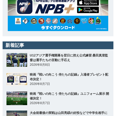
新着記事
U12アジア選手権開幕を翌日に控え公式練習 桑田真澄監
督は選手たちの言動に手応え
2026年8月8日
映画『戦いの向こう 侍たちの記録』入場者プレゼント配
布決定！
2026年8月7日
映画『戦いの向こう 侍たちの記録』ユニフォーム展示 開
催決定！
2026年8月7日
大会前最後の実戦は山田亮碩の好投などで中学生相手に