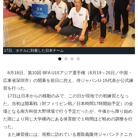
17日、ホテルに到着した日本チーム
8月18日、第10回 BFA U15アジア選手権（8月19～25日／中国・
広東省深圳市）の開幕を前日に控え、侍ジャパンU-15代表が公式練
習を行った。
17日は日本からの移動のみで、この日が現地での初練習となっ
た。当初は開幕戦（対フィリピン戦／日本時間17時開始予定）の会
場となる南方科技大野球場で行う予定だったが、午後から降り始め
た雨により同じ大学構内にある体育館で１時間ほど軽めの調整を行
った。
また練習後には、視察に訪れている鹿取義隆侍ジャパンテクニカ