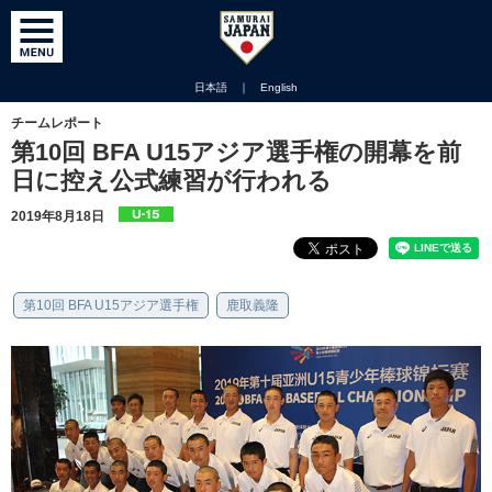
日本語
｜
English
チームレポート
第10回 BFA U15アジア選手権の開幕を前
日に控え公式練習が行われる
2019年8月18日
第10回 BFA U15アジア選手権
鹿取義隆