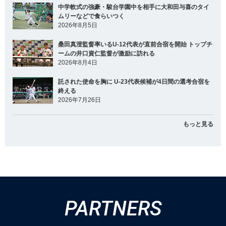
中学軟式の強豪・駿台学園中を相手に大和田与喜のタイ
ムリーなどで食らいつく
2026年8月5日
桑田真澄監督率いるU-12代表が直前合宿を開始 トップチ
ームの井口資仁監督が激励に訪れる
2026年8月4日
託された使命を胸に U-23代表候補が4日間の選考合宿を
終える
2026年7月26日
もっと見る
PARTNERS