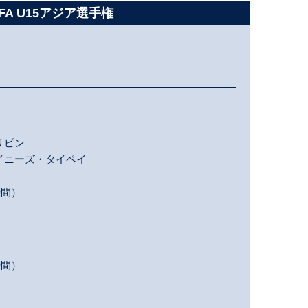
BFA U15アジア選手権
リピン
イニーズ・タイペイ
時間）
時間）