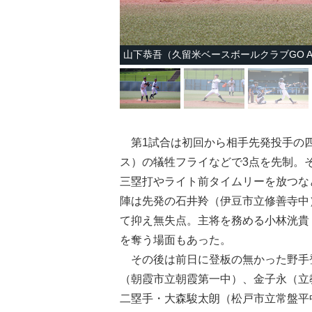
山下恭吾（久留米ベースボールクラブGO A
第1試合は初回から相手先発投手の四
ス）の犠牲フライなどで3点を先制。
三塁打やライト前タイムリーを放つな
陣は先発の石井羚（伊豆市立修善寺中
て抑え無失点。主将を務める小林洸貴
を奪う場面もあった。
その後は前日に登板の無かった野手
（朝霞市立朝霞第一中）、金子永（立
二塁手・大森駿太朗（松戸市立常盤平