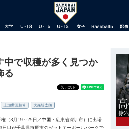
す中で収穫が多く見つか
飾る
上加世田頼希
大森駿太朗
選手権（8月19～25日／中国・広東省深圳市）に出場
の3日目が千葉県市原市のゼットエーボールパークで