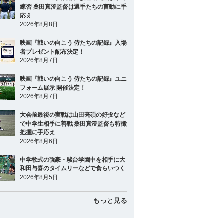
練習 桑田真澄監督は選手たちの言動に手
応え
2026年8月8日
映画『戦いの向こう 侍たちの記録』入場
者プレゼント配布決定！
2026年8月7日
映画『戦いの向こう 侍たちの記録』ユニ
フォーム展示 開催決定！
2026年8月7日
大会前最後の実戦は山田亮碩の好投など
で中学生相手に善戦 桑田真澄監督も特徴
把握に手応え
2026年8月6日
中学軟式の強豪・駿台学園中を相手に大
和田与喜のタイムリーなどで食らいつく
2026年8月5日
もっと見る