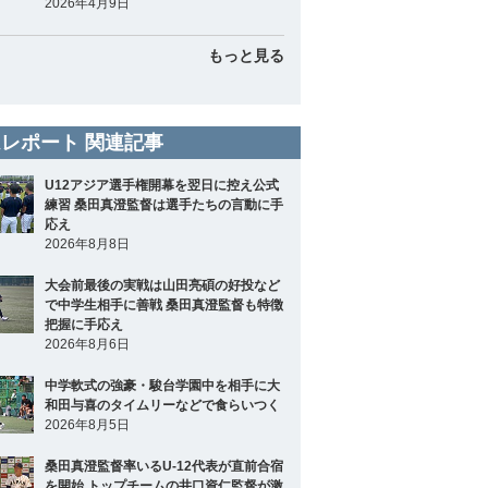
2026年4月9日
もっと見る
レポート 関連記事
U12アジア選手権開幕を翌日に控え公式
練習 桑田真澄監督は選手たちの言動に手
応え
2026年8月8日
大会前最後の実戦は山田亮碩の好投など
で中学生相手に善戦 桑田真澄監督も特徴
把握に手応え
2026年8月6日
中学軟式の強豪・駿台学園中を相手に大
和田与喜のタイムリーなどで食らいつく
2026年8月5日
桑田真澄監督率いるU-12代表が直前合宿
を開始 トップチームの井口資仁監督が激