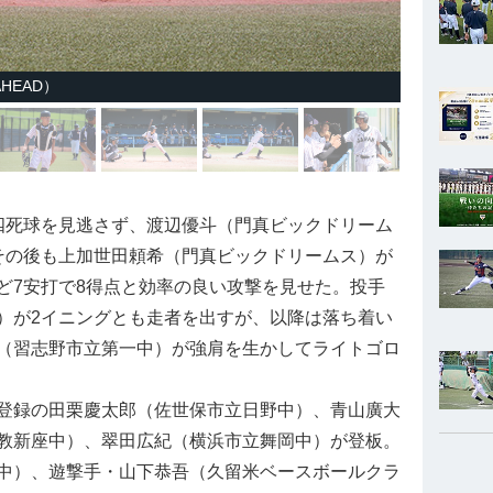
HEAD）
死球を見逃さず、渡辺優斗（門真ビックドリーム
その後も上加世田頼希（門真ビックドリームス）が
ど7安打で8得点と効率の良い攻撃を見せた。投手
）が2イニングとも走者を出すが、以降は落ち着い
（習志野市立第一中）が強肩を生かしてライトゴロ
登録の田栗慶太郎（佐世保市立日野中）、青山廣大
教新座中）、翠田広紀（横浜市立舞岡中）が登板。
中）、遊撃手・山下恭吾（久留米ベースボールクラ