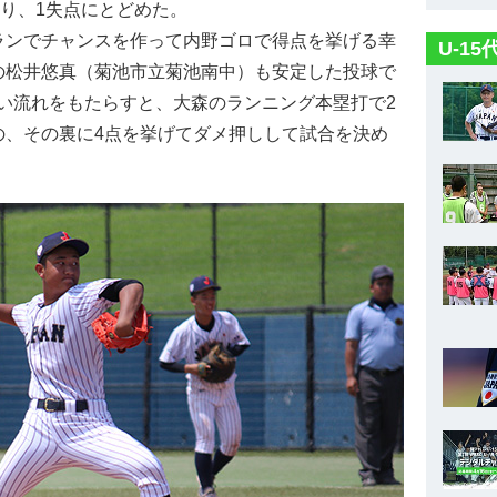
あり、1失点にとどめた。
ンでチャンスを作って内野ゴロで得点を挙げる幸
U-1
の松井悠真（菊池市立菊池南中）も安定した投球で
い流れをもたらすと、大森のランニング本塁打で2
の、その裏に4点を挙げてダメ押しして試合を決め