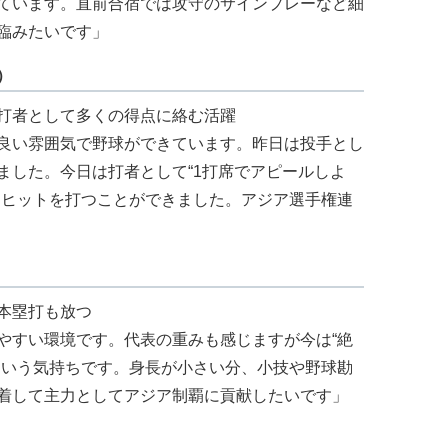
ています。直前合宿では攻守のサインプレーなど細
臨みたいです」
）
打者として多くの得点に絡む活躍
良い雰囲気で野球ができています。昨日は投手とし
ました。今日は打者として“1打席でアピールしよ
もヒットを打つことができました。アジア選手権連
本塁打も放つ
やすい環境です。代表の重みも感じますが今は“絶
という気持ちです。身長が小さい分、小技や野球勘
着して主力としてアジア制覇に貢献したいです」