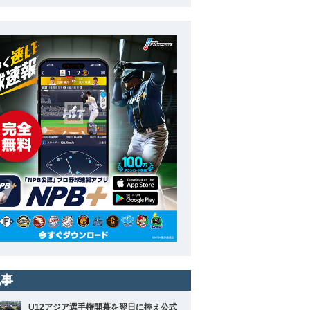
記事
U12アジア選手権開幕を翌日に控え公式