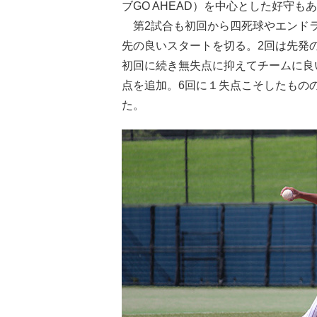
ブGO AHEAD）を中心とした好守も
第2試合も初回から四死球やエンドラ
先の良いスタートを切る。2回は先発
初回に続き無失点に抑えてチームに良
点を追加。6回に１失点こそしたもの
た。