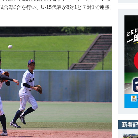
合2試合を行い、U-15代表が8対1と７対1で連勝
新着