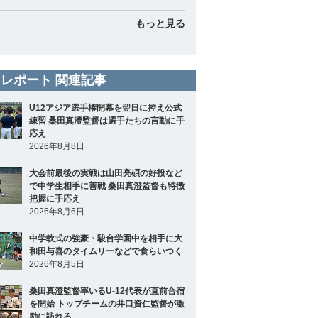
もっと見る
レポート 関連記事
U12アジア選手権開幕を翌日に控え公式
練習 桑田真澄監督は選手たちの言動に手
応え
2026年8月8日
大会前最後の実戦は山田亮碩の好投など
で中学生相手に善戦 桑田真澄監督も特徴
把握に手応え
2026年8月6日
中学軟式の強豪・駿台学園中を相手に大
和田与喜のタイムリーなどで食らいつく
2026年8月5日
桑田真澄監督率いるU-12代表が直前合宿
を開始 トップチームの井口資仁監督が激
励に訪れる