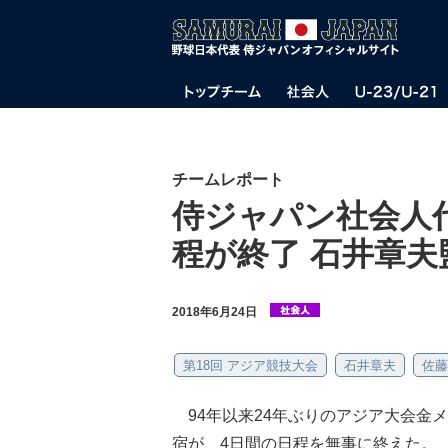
チームレポート
侍ジャパン社会人
程が終了 石井章
2018年6月24日
第18回 アジア競技大会
石井章夫
佐藤
94年以来24年ぶりのアジア大会金
宿が、4日間の日程を無事に終えた。