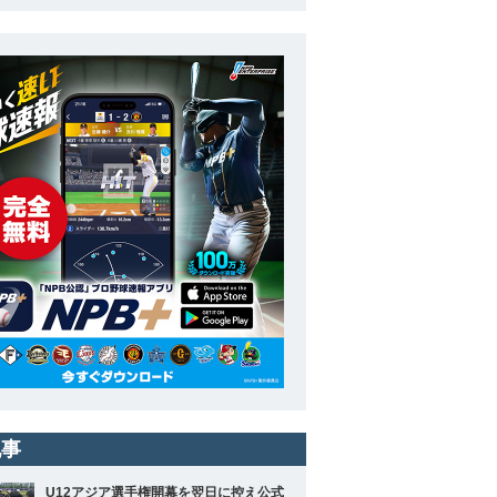
記事
U12アジア選手権開幕を翌日に控え公式