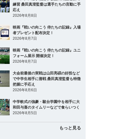
練習 桑田真澄監督は選手たちの言動に手
応え
2026年8月8日
映画『戦いの向こう 侍たちの記録』入場
者プレゼント配布決定！
2026年8月7日
映画『戦いの向こう 侍たちの記録』ユニ
フォーム展示 開催決定！
2026年8月7日
大会前最後の実戦は山田亮碩の好投など
で中学生相手に善戦 桑田真澄監督も特徴
把握に手応え
2026年8月6日
中学軟式の強豪・駿台学園中を相手に大
和田与喜のタイムリーなどで食らいつく
2026年8月5日
もっと見る