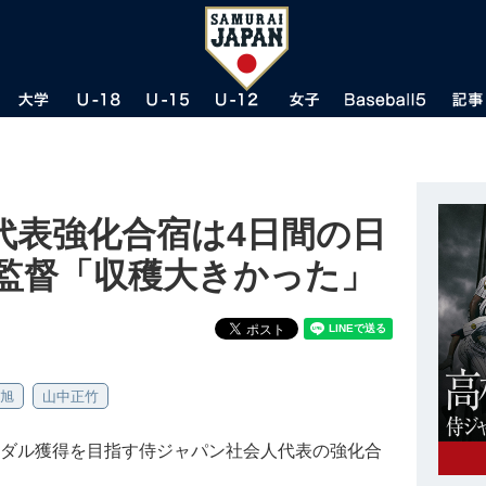
代表強化合宿は4日間の日
夫監督「収穫大きかった」
旭
山中正竹
メダル獲得を目指す侍ジャパン社会人代表の強化合