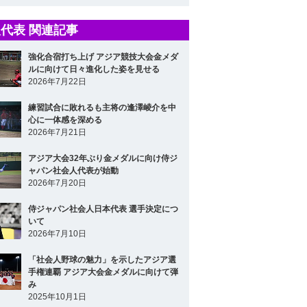
代表 関連記事
強化合宿打ち上げ アジア競技大会金メダ
ルに向けて日々進化した姿を見せる
2026年7月22日
練習試合に敗れるも主将の逢澤崚介を中
心に一体感を深める
2026年7月21日
アジア大会32年ぶり金メダルに向け侍ジ
ャパン社会人代表が始動
2026年7月20日
侍ジャパン社会人日本代表 選手決定につ
いて
2026年7月10日
「社会人野球の魅力」を示したアジア選
手権連覇 アジア大会金メダルに向けて弾
み
2025年10月1日