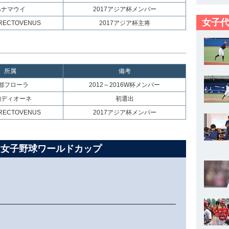
ハナマウイ
2017アジア杯メンバー
女子代
ECTOVENUS
2017アジア杯主将
所属
備考
都フローラ
2012～2016W杯メンバー
知ディオーネ
初選出
ECTOVENUS
2017アジア杯メンバー
C 女子野球ワールドカップ