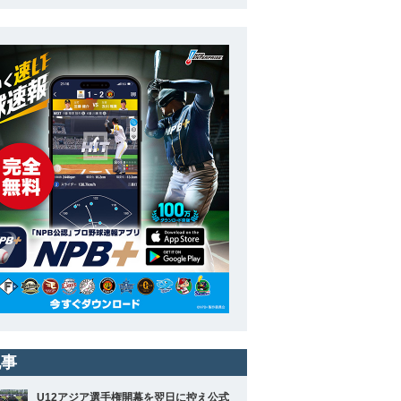
記事
U12アジア選手権開幕を翌日に控え公式