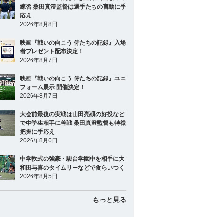
練習 桑田真澄監督は選手たちの言動に手
応え
2026年8月8日
映画『戦いの向こう 侍たちの記録』入場
者プレゼント配布決定！
2026年8月7日
映画『戦いの向こう 侍たちの記録』ユニ
フォーム展示 開催決定！
2026年8月7日
大会前最後の実戦は山田亮碩の好投など
で中学生相手に善戦 桑田真澄監督も特徴
把握に手応え
2026年8月6日
中学軟式の強豪・駿台学園中を相手に大
和田与喜のタイムリーなどで食らいつく
2026年8月5日
もっと見る