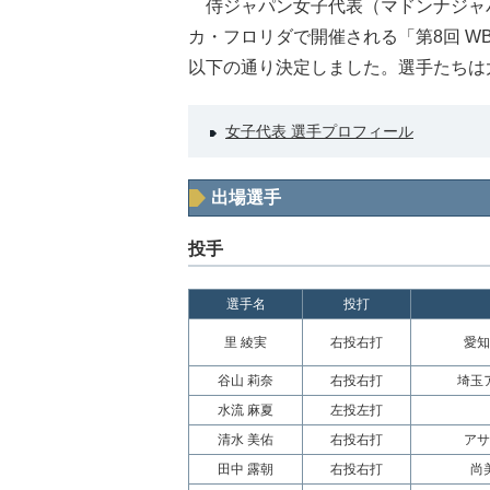
侍ジャパン女子代表（マドンナジャパン
カ・フロリダで開催される「第8回 W
以下の通り決定しました。選手たちは
女子代表 選手プロフィール
出場選手
投手
選手名
投打
里 綾実
右投右打
愛知
谷山 莉奈
右投右打
埼玉
水流 麻夏
左投左打
清水 美佑
右投右打
アサ
田中 露朝
右投右打
尚