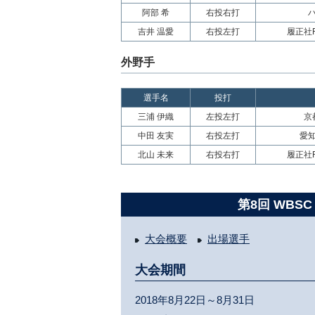
阿部 希
右投右打
吉井 温愛
右投左打
履正社R
外野手
選手名
投打
三浦 伊織
左投左打
京
中田 友実
右投左打
愛
北山 未来
右投右打
履正社R
第8回 WBS
大会概要
出場選手
大会期間
2018年8月22日～8月31日