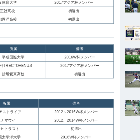
阪体育大学
2017アジア杯メンバー
正社高校
初選出
都両洋高校
初選出
所属
備考
平成国際大学
2016W杯メンバー
社RECTOVENUS
2017アジア杯メンバー
折尾愛真高校
初選出
所属
備考
アストライア
2012～2016W杯メンバー
ハナマウイ
2012、2014W杯メンバー
サヒトラスト
初選出
U環太平洋大学
2016W杯メンバー