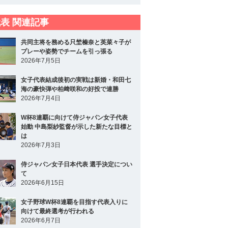
表 関連記事
共同主将を務める只埜榛奈と英菜々子が
プレーや姿勢でチームを引っ張る
2026年7月5日
女子代表結成後初の実戦は新婚・和田七
海の豪快弾や柏﨑咲和の好投で連勝
2026年7月4日
W杯8連覇に向けて侍ジャパン女子代表
始動 中島梨紗監督が示した新たな目標と
は
2026年7月3日
侍ジャパン女子日本代表 選手決定につい
て
2026年6月15日
女子野球W杯8連覇を目指す代表入りに
向けて最終選考が行われる
2026年6月7日