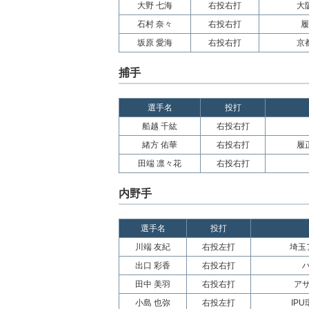
大野 七海
右投右打
大
石村 奈々
右投右打
履
坂原 愛海
右投右打
京
捕手
選手名
投打
船越 千紘
右投右打
緒方 佑華
右投右打
履正
田端 凛々花
右投右打
内野手
選手名
投打
川端 友紀
右投左打
埼玉
出口 彩香
右投右打
田中 美羽
右投右打
ア
小島 也弥
右投左打
IP