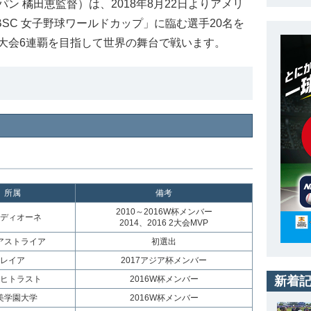
 橘田恵監督）は、2018年8月22日よりアメリ
BSC 女子野球ワールドカップ」に臨む選手20名を
大会6連覇を目指して世界の舞台で戦います。
所属
備考
2010～2016W杯メンバー
ディオーネ
2014、2016 2大会MVP
アストライア
初選出
レイア
2017アジア杯メンバー
ヒトラスト
2016W杯メンバー
新着
美学園大学
2016W杯メンバー