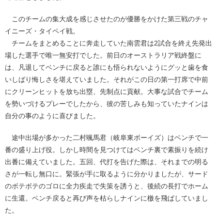
このチームの集大成を感じさせたのが優勝をかけた第三戦のチャ
イニーズ・タイペイ戦。
チームをまとめることに奔走していた南雲君は2試合を終え先発出
場した選手で唯一無安打でした。前日のオーストラリア戦終盤に
は、凡退してベンチに戻ると誰にも悟られないようにグッと歯を食
いしばり悔しさを堪えていました。それがこの日の第一打席で中前
にクリーンヒットを放ち出塁、先制点に貢献。大事な試合でチーム
を勢いづけるプレーでしたから、彼の苦しみも知っていたナインは
自分の事のように喜びました。
途中出場が多かった二村颯馬君（岐阜東ボーイズ）はベンチで一
番の盛り上げ役。しかし時間を見つけてはベンチ裏で素振りを続け
出番に備えていました。五回、代打を告げた際は、それまでの明る
さが一転し無口に。緊張が手に取るように分かりましたが、サード
のボテボテのゴロに全力疾走で失策を誘うと、後続の長打でホーム
に生還。ベンチ戻ると再び声を枯らしナインに檄を飛ばしていまし
た。