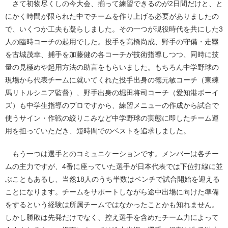
さて初物尽くしの今大会、揃って練習できるのが2日間だけと、と
にかく時間が限られた中でチームを作り上げる必要がありましたの
で、いくつか工夫も凝らしました。その一つが現役時代を共にした3
人の臨時コーチの起用でした。投手を高橋尚成、野手の守備・走塁
を古城茂幸、捕手を加藤健の各コーチが技術指導しつつ、同時に技
量の見極めや起用方法の助言をもらいました。もちろん中学野球の
現場から代表チームに就いてくれた投手出身の徳元敏コーチ（東練
馬リトルシニア監督）、野手出身の堀田将司コーチ（愛知港ボーイ
ズ）も中学生指導のプロですから、練習メニューの作成から試合で
使うサイン・作戦の絞りこみなど中学野球の実態に即したチーム運
用を担っていただき、短時間でのベストを追求しました。
もう一つは選手とのコミュニケーションです。メンバーは各チー
ムの主力ですが、4番に座っていた選手が日本代表では下位打線に並
ぶこともあるし、当然18人のうち半数はベンチで試合開始を迎える
ことになります。チームをサポートしながら途中出場に向けた準備
をするという経験は所属チームではなかったことかも知れません。
しかし勝敗は先発だけでなく、控え選手を含めたチーム力によって