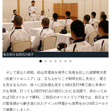
集合初日 結団式の様子
そして迎えた初戦。松山市選抜を相手に先発を託した諸隈惟大君
（佐倉リトルシニア）は、立ち上がりこそ制球を乱し失点と、硬さ
を見せるものの、徐々に試合感を戻すと4回1安打9奪三振と本来の
力を発揮。打っても3安打6打点の投打にわたる活躍で、終わってみ
れば7回コールドで勝利。二戦目のオーストラリア戦では、前日まで
の緊張感から解き放たれたナインが序盤から攻勢をかけ5回コールド
で連勝としました。