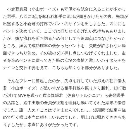
小倉奨真君（小山ボーイズ）も守備から試合に入ることが多かっ
た選手。八回に3点を奪われ相手に流れが傾きかけたその裏、先頭が
出塁すると小倉君の打席でバントのサインを出しました。四回にも
バントを決めていて、ここでは打たせてあげたい気持ちもありまし
たが、嫌な流れを断ち切るため何としても追加点につなげたかった
ところ。練習で成功確率の低かったバントを、失敗が許されない局
面できっちり決め、その後のダメ押し点につなげてくれました。走
者を進めベンチに戻ってきた時の安堵の表情と激しいハイタッチを
ナインと交わす姿を見て、こちらも熱くなる部分がありました。
そんなプレーに奮起したのか、失点を許していた抑えの朝井優太
君（小山ボーイズ）が追いすがる相手打線を振りきり勝利。10打数
7安打でMVPを獲った度会隆輝君（佐倉リトルシニア）ら先発選手
の活躍と、途中出場の全員が役割を理解し動いてくれた結果の優勝
でした。誰一人欠くことはできませんでしたし、短期間で結束を強
めて行く様は本当に頼もしいものでした。胴上げは照れくささもあ
りましたが、素直にありがたかったです。