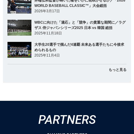
井端弘和監督が蒔いた種をいかに花咲かせるか／「2026
WORLD BASEBALL CLASSIC™」大会総括
2026年3月17日
WBCに向けた「適応」と「競争」の貴重な期間に／ラグ
ザス 侍ジャパンシリーズ2025 日本 vs 韓国 総括
2025年11月18日
大学生20選手で掴んだ4連覇 未来ある選手たちに今後求
められるもの
2025年11月4日
もっと見る
PARTNERS