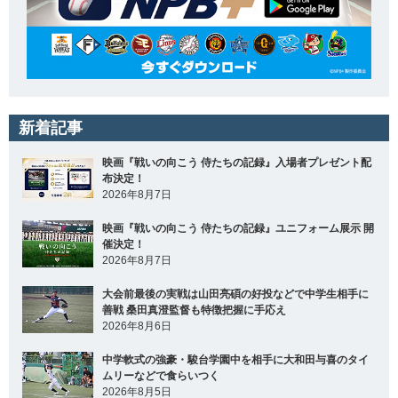
新着記事
映画『戦いの向こう 侍たちの記録』入場者プレゼント配
布決定！
2026年8月7日
映画『戦いの向こう 侍たちの記録』ユニフォーム展示 開
催決定！
2026年8月7日
大会前最後の実戦は山田亮碩の好投などで中学生相手に
善戦 桑田真澄監督も特徴把握に手応え
2026年8月6日
中学軟式の強豪・駿台学園中を相手に大和田与喜のタイ
ムリーなどで食らいつく
2026年8月5日