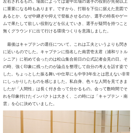
左右されるもの。場面によっては途中出場の選手の役割が先発以上
に重要になる時もあります。ですから、打順を下位に据えた意図で
あるとか、なぜ中継ぎや抑えで登板させるのか、選手の特長やゲー
ムで果たして欲しい役割などを伝えていき、選手が疑問を持つこと
無くグラウンドに出て行ける環境つくりを意識しました。
最後はキャプテンの選任について。これは工夫というよりも閃き
に近いものでした。キャプテンに指名した南雲壱太君（浦和リトル
シニア）に初めて会ったのは松山集合前日の公式記者会見の日。そ
の時、強く印象に残ったのが論点を整理して自分の考えを話す姿で
した。ちょっとした振る舞いや仕草にも中学3年生とは思えない非常
にしっかりしたものを感じました。私自身、色々な人間を見てきま
したが「人間性」は長く付き合って分かるもの。会って数時間でそ
れを印象付けたインパクトは大きく、この時には「キャプテン・南
雲」を心に決めていました。