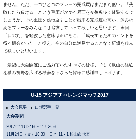
ません。ただ、一つひとつのプレーの完成度はまだまだ低い。「失
敗したら負ける」という重圧がかかる局面を今後数多く経験するで
しょうが、その重圧を跳ね返すことが出来る完成度の高い、深みの
あるプレーをみんなには追求していって欲しいと思います。今回
「日の丸」を経験した意味は正にそこ。「成長するためのヒントを
得る機会だった」と捉え、今の自分に満足することなく研鑽を積ん
で欲しいと思います。
最後に大会開催にご協力頂いたすべての皆様、そして沢山の経験
を積み視野を広げる機会を下さった皆様に感謝申し上げます。
U-15 アジアチャレンジマッチ2017
大会概要
出場選手一覧
大会期間
2017年11月24日～11月26日
11月24日（金）16:30 日本
11 - 1
松山市代表