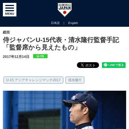
日本語
｜
English
総括
侍ジャパンU-15代表・清水隆行監督手記
「監督席から見えたもの」
2017年12月14日
U-15 アジアチャレンジマッチ2017
清水隆行