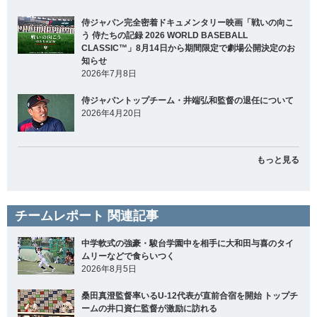
侍ジャパン完全密着ドキュメンタリー映画「戦いの向こ
う 侍たちの記録 2026 WORLD BASEBALL
CLASSIC™」8月14日から期間限定で劇場公開決定のお
知らせ
2026年7月8日
侍ジャパントップチーム・井端弘和監督の退任について
2026年4月20日
もっと見る
チームレポート 関連記事
中学軟式の強豪・駿台学園中を相手に大和田与喜のタイ
ムリーなどで食らいつく
2026年8月5日
桑田真澄監督率いるU-12代表が直前合宿を開始 トップチ
ームの井口資仁監督が激励に訪れる