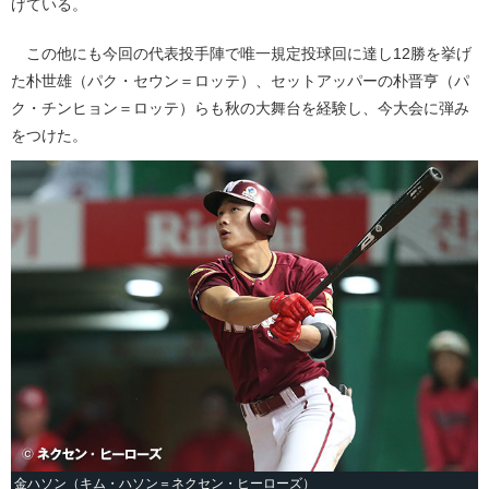
げている。
この他にも今回の代表投手陣で唯一規定投球回に達し12勝を挙げ
た朴世雄（パク・セウン＝ロッテ）、セットアッパーの朴晋亨（パ
ク・チンヒョン＝ロッテ）らも秋の大舞台を経験し、今大会に弾み
をつけた。
金ハソン（キム・ハソン＝ネクセン・ヒーローズ）