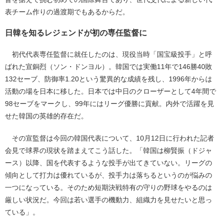
表チーム作りの過渡期でもあるからだ。
日韓を知るレジェンドが初の専任監督に
初代代表専任監督に就任したのは、現役当時「国宝級投手」と呼
ばれた宣銅烈（ソン・ドンヨル）。韓国では実働11年で146勝40敗
132セーブ、防御率1.20という驚異的な成績を残し、1996年からは
活動の場を日本に移した。日本では中日のクローザーとして4年間で
98セーブをマークし、99年にはリーグ優勝に貢献。内外で活躍を見
せた韓国の英雄的存在だ。
その宣監督は今回の韓国代表について、10月12日に行われた記者
会見で球界の現状を踏まえてこう話した。「韓国は柳賢振（ドジャ
ース）以降、国を代表するような投手が出てきていない。リーグの
傾向として打力は優れているが、投手力は落ちるというのが悩みの
一つになっている。そのため短期決戦特有の守りの野球をやるのは
厳しい状況だ。今回は若い選手の機動力、組織力を見せたいと思っ
ている」。