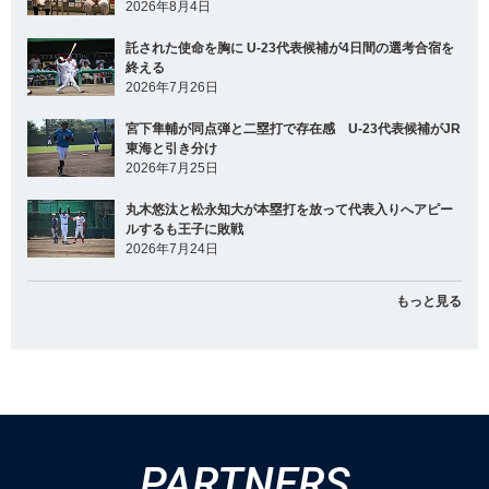
2026年8月4日
託された使命を胸に U-23代表候補が4日間の選考合宿を
終える
2026年7月26日
宮下隼輔が同点弾と二塁打で存在感 U-23代表候補がJR
東海と引き分け
2026年7月25日
丸木悠汰と松永知大が本塁打を放って代表入りへアピー
ルするも王子に敗戦
2026年7月24日
もっと見る
PARTNERS