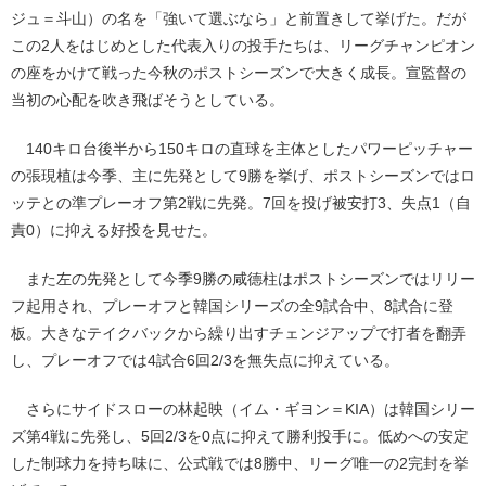
ジュ＝斗山）の名を「強いて選ぶなら」と前置きして挙げた。だが
この2人をはじめとした代表入りの投手たちは、リーグチャンピオン
の座をかけて戦った今秋のポストシーズンで大きく成長。宣監督の
当初の心配を吹き飛ばそうとしている。
140キロ台後半から150キロの直球を主体としたパワーピッチャー
の張現植は今季、主に先発として9勝を挙げ、ポストシーズンではロ
ッテとの準プレーオフ第2戦に先発。7回を投げ被安打3、失点1（自
責0）に抑える好投を見せた。
また左の先発として今季9勝の咸德柱はポストシーズンではリリー
フ起用され、プレーオフと韓国シリーズの全9試合中、8試合に登
板。大きなテイクバックから繰り出すチェンジアップで打者を翻弄
し、プレーオフでは4試合6回2/3を無失点に抑えている。
さらにサイドスローの林起映（イム・ギヨン＝KIA）は韓国シリー
ズ第4戦に先発し、5回2/3を0点に抑えて勝利投手に。低めへの安定
した制球力を持ち味に、公式戦では8勝中、リーグ唯一の2完封を挙