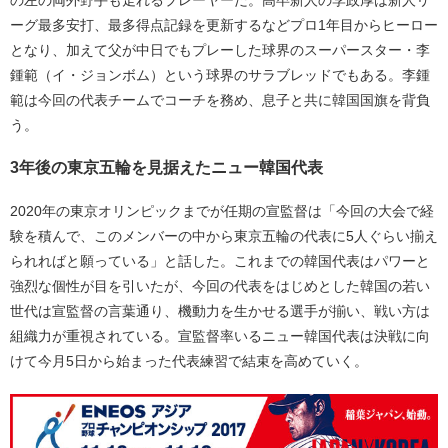
の左の両外野手も走れるプレーヤーだ。高卒新人の李政厚は新人リ
ーグ最多安打、最多得点記録を更新するなどプロ1年目からヒーロー
となり、加えて父が中日でもプレーした球界のスーパースター・李
鍾範（イ・ジョンボム）という球界のサラブレッドでもある。李鍾
範は今回の代表チームでコーチを務め、息子と共に韓国国旗を背負
う。
3年後の東京五輪を見据えたニュー韓国代表
2020年の東京オリンピックまでが任期の宣監督は「今回の大会で経
験を積んで、このメンバーの中から東京五輪の代表に5人ぐらい揃え
られればと願っている」と話した。これまでの韓国代表はパワーと
強烈な個性が目を引いたが、今回の代表をはじめとした韓国の若い
世代は宣監督の言葉通り、機動力を生かせる選手が揃い、戦い方は
組織力が重視されている。宣監督率いるニュー韓国代表は決戦に向
けて今月5日から始まった代表練習で結束を高めていく。