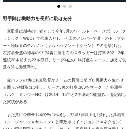
野手陣は機動力を長所に駒は充分
宣監督は期待の打者として今年3月のワールド・ベースボール・ク
ラシック（WBC）で代表入りし、今回のメンバーで唯一のトップチ
ーム経験者の金ハソン（キム・ハソン＝ネクセン）の名を挙げた。
左打者全盛の球界の中で4番に座る右のスラッガーは打率.302、2年
連続20本超えの23本塁打、リーグ4位の114打点をマーク。加えて俊
足を誇る遊撃手だ。
金ハソンの他にも宣監督がチームの長所に挙げた機動力を生かせ
る面々が韓国には揃う。リーグ3位の打率.363をマークした朴珉宇
（パク・ミンウ＝NC）は2014、15年と2年連続40盗塁以上を記録し
た実績がある。
また共に今季全144試合に出場し、打率3割以上を記録した具滋昱
（ク・ジャウク＝サムスン）と李政厚（イ・ジョンフ＝ネクセン）