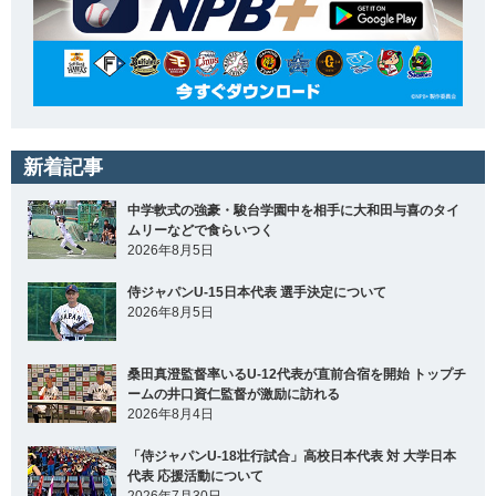
新着記事
中学軟式の強豪・駿台学園中を相手に大和田与喜のタイ
ムリーなどで食らいつく
2026年8月5日
侍ジャパンU-15日本代表 選手決定について
2026年8月5日
桑田真澄監督率いるU-12代表が直前合宿を開始 トップチ
ームの井口資仁監督が激励に訪れる
2026年8月4日
「侍ジャパンU-18壮行試合」高校日本代表 対 大学日本
代表 応援活動について
2026年7月30日