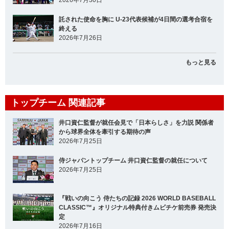
託された使命を胸に U-23代表候補が4日間の選考合宿を
終える
2026年7月26日
もっと見る
トップチーム 関連記事
井口資仁監督が就任会見で「日本らしさ」を力説 関係者
から球界全体を牽引する期待の声
2026年7月25日
侍ジャパントップチーム 井口資仁監督の就任について
2026年7月25日
『戦いの向こう 侍たちの記録 2026 WORLD BASEBALL
CLASSIC™』オリジナル特典付きムビチケ前売券 発売決
定
2026年7月16日