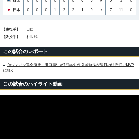
韓国
0
0
0
0
0
0
0
0
0
0
3
0
日本
0
0
0
1
3
2
1
0
x
7
11
0
【勝投手】
田口
【敗投手】
朴世雄
この試合のレポート
侍ジャパン完全優勝！田口麗斗が7回無失点 外崎修汰が連日の決勝打でMVP
に輝く
この試合のハイライト動画