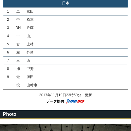
日本
1
二
京田
2
中
松本
3
DH
近藤
4
一
山川
5
右
上林
6
左
外崎
7
三
西川
8
捕
甲斐
9
遊
源田
投
山﨑康
2017年11月19日23時59分 更新
Photo