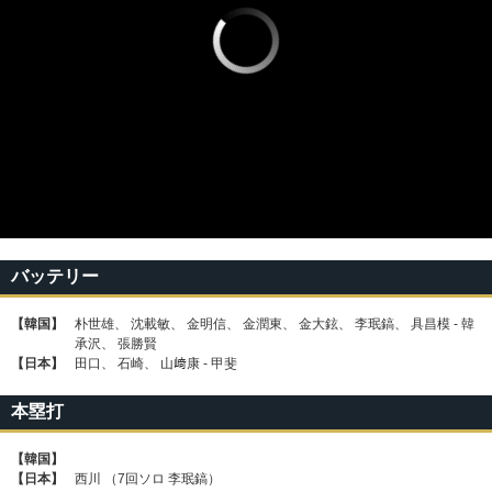
バッテリー
【韓国】
朴世雄、 沈載敏、 金明信、 金潤東、 金大鉉、 李珉鎬、 具昌模 ‐ 韓
承沢、 張勝賢
【日本】
田口、 石崎、 山﨑康 ‐ 甲斐
本塁打
【韓国】
【日本】
西川 （7回ソロ 李珉鎬）