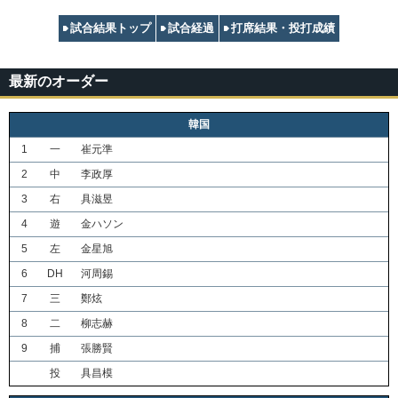
試合結果トップ
試合経過
打席結果・投打成績
最新のオーダー
韓国
1
一
崔元準
2
中
李政厚
3
右
具滋昱
4
遊
金ハソン
5
左
金星旭
6
DH
河周錫
7
三
鄭炫
8
二
柳志赫
9
捕
張勝賢
投
具昌模