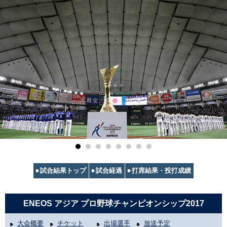
試合結果トップ
試合経過
打席結果・投打成績
ENEOS アジア プロ野球チャンピオンシップ2017
大会概要
チケット
出場選手
放送予定