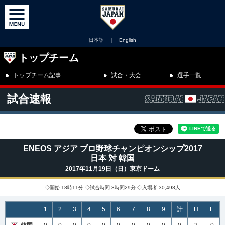
日本語
｜
English
トップチーム
トップチーム記事
試合・大会
選手一覧
試合速報
ENEOS アジア プロ野球チャンピオンシップ2017
日本 対 韓国
2017年11月19日（日）東京ドーム
◇開始 18時11分 ◇試合時間 3時間29分 ◇入場者 30,498人
1
2
3
4
5
6
7
8
9
計
H
E