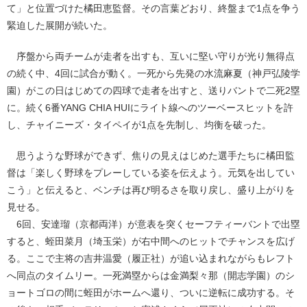
て」と位置づけた橘田恵監督。その言葉どおり、終盤まで1点を争う
緊迫した展開が続いた。
序盤から両チームが走者を出すも、互いに堅い守りが光り無得点
の続く中、4回に試合が動く。一死から先発の水流麻夏（神戸弘陵学
園）がこの日はじめての四球で走者を出すと、送りバントで二死2塁
に。続く6番YANG CHIA HUIにライト線へのツーベースヒットを許
し、チャイニーズ・タイペイが1点を先制し、均衡を破った。
思うような野球ができず、焦りの見えはじめた選手たちに橘田監
督は「楽しく野球をプレーしている姿を伝えよう。元気を出してい
こう」と伝えると、ベンチは再び明るさを取り戻し、盛り上がりを
見せる。
6回、安達瑠（京都両洋）が意表を突くセーフティーバントで出塁
すると、蛭田菜月（埼玉栄）が右中間へのヒットでチャンスを広げ
る。ここで主将の吉井温愛（履正社）が追い込まれながらもレフト
へ同点のタイムリー。一死満塁からは金満梨々那（開志学園）のシ
ョートゴロの間に蛭田がホームへ還り、ついに逆転に成功する。そ