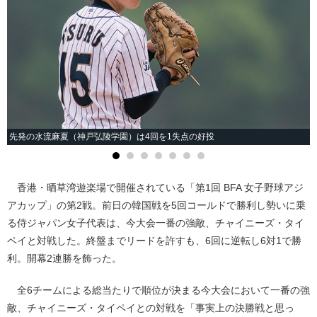
先発の水流麻夏（神戸弘陵学園）は4回を1失点の好投
香港・晒草湾遊楽場で開催されている「第1回 BFA 女子野球アジ
アカップ」の第2戦。前日の韓国戦を5回コールドで勝利し勢いに乗
る侍ジャパン女子代表は、今大会一番の強敵、チャイニーズ・タイ
ペイと対戦した。終盤までリードを許すも、6回に逆転し6対1で勝
利。開幕2連勝を飾った。
全6チームによる総当たりで順位が決まる今大会において一番の強
敵、チャイニーズ・タイペイとの対戦を「事実上の決勝戦と思っ