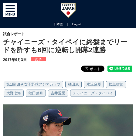
日本語
｜
English
試合レポート
チャイニーズ・タイペイに終盤までリー
ドを許すも6回に逆転し開幕2連勝
2017年9月3日
第1回 BFA 女子野球アジアカップ
橘田恵
水流麻夏
松島瑠菜
大野七海
蛭田菜月
吉井温愛
チャイニーズ・タイペイ