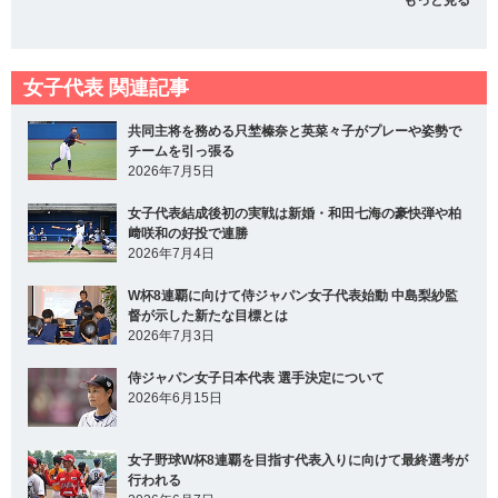
女子代表 関連記事
共同主将を務める只埜榛奈と英菜々子がプレーや姿勢で
チームを引っ張る
2026年7月5日
女子代表結成後初の実戦は新婚・和田七海の豪快弾や柏
﨑咲和の好投で連勝
2026年7月4日
W杯8連覇に向けて侍ジャパン女子代表始動 中島梨紗監
督が示した新たな目標とは
2026年7月3日
侍ジャパン女子日本代表 選手決定について
2026年6月15日
女子野球W杯8連覇を目指す代表入りに向けて最終選考が
行われる