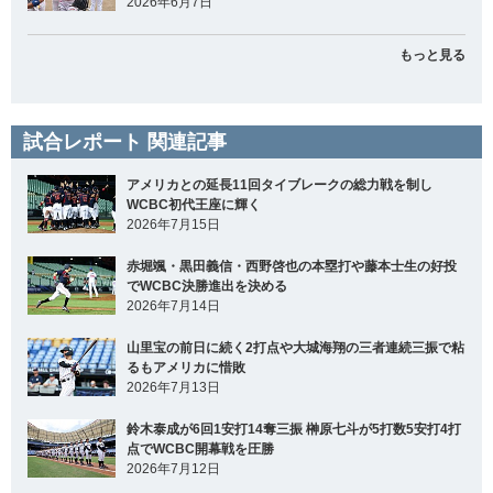
2026年6月7日
もっと見る
試合レポート 関連記事
アメリカとの延長11回タイブレークの総力戦を制し
WCBC初代王座に輝く
2026年7月15日
赤堀颯・黒田義信・西野啓也の本塁打や藤本士生の好投
でWCBC決勝進出を決める
2026年7月14日
山里宝の前日に続く2打点や大城海翔の三者連続三振で粘
るもアメリカに惜敗
2026年7月13日
鈴木泰成が6回1安打14奪三振 榊原七斗が5打数5安打4打
点でWCBC開幕戦を圧勝
2026年7月12日