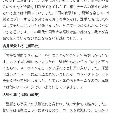
いい方向に進まなくて、選手に焦りが見えていました。ボールや審
判のクセなど冷静な判断ができておらず、相手チームのほうが経験
という点では上回っていました。6回の攻撃前に、野球を楽しく一生
懸命にプレーする姿を見てもらおうと声をかけ、選手たちは元気を
出して盛り上げようと頑張りました。そこで一つになれたんじゃな
いかと思います。この世代の国際大会経験が無い部分を、我々が言
葉で伝えていかなければならないと感じました。」
吉井温愛主将（履正社）
「大事な場面でタイムリーを打つことができてとても嬉しかったで
す。スクイズも頭にありましたが、監督から思い切っていけと言っ
てもらい、ストライクをしっかり振ろうと打席に入りました。序盤
は速いストレートに差し込まれていましたが、コンパクトにバット
を短く持って対応しました。とても元気のあるチームなので、元気
では他のチームに負けないようにしていきます。」
大野七海（福知山成美）
「監督から事実上の決勝戦だと言われ、強い気持ちで臨みました。
甘い球は確実にヒットにされるので、コースを意識して、しっかり