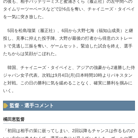
の後も、相手バッテリーミスと蜜浦さくら（履正社）の左中間への
タイムリーツーベースなどで計6点を奪い、チャイニーズ・タイペイ
を一気に突き放した。
5回を松島瑠菜（履正社）、6回から大野七海（福知山成美）と継
投し、見事に抑えた投手陣。大野が最後の打者から得意のストレー
トで見逃し三振を奪い、ゲームセット。緊迫した試合を終え、選手
たちからは笑顔がこぼれた。
韓国、チャイニーズ・タイペイと、アジアの強豪から2連勝した侍
ジャパン女子代表。次戦は9月4日(月)日本時間10時よりパキスタン
と対戦。この日の勝利に気を緩めることなく、確実に勝利を掴みに
いく。
監督・選手コメント
橘田恵監督
「初回は相手の策に嵌ってしまい、2回以降もチャンスは作るものの