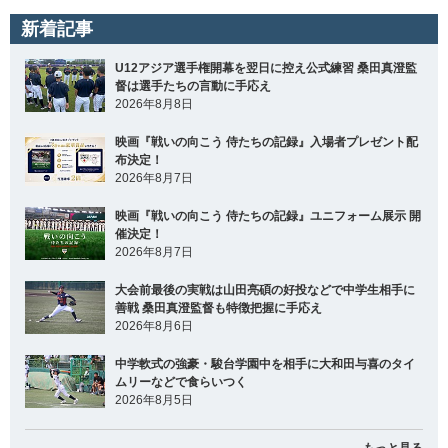
新着記事
U12アジア選手権開幕を翌日に控え公式練習 桑田真澄監
督は選手たちの言動に手応え
2026年8月8日
映画『戦いの向こう 侍たちの記録』入場者プレゼント配
布決定！
2026年8月7日
映画『戦いの向こう 侍たちの記録』ユニフォーム展示 開
催決定！
2026年8月7日
大会前最後の実戦は山田亮碩の好投などで中学生相手に
善戦 桑田真澄監督も特徴把握に手応え
2026年8月6日
中学軟式の強豪・駿台学園中を相手に大和田与喜のタイ
ムリーなどで食らいつく
2026年8月5日
もっと見る