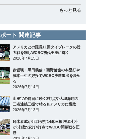
もっと見る
ポート 関連記事
アメリカとの延長11回タイブレークの総
力戦を制しWCBC初代王座に輝く
2026年7月15日
赤堀颯・黒田義信・西野啓也の本塁打や
藤本士生の好投でWCBC決勝進出を決め
る
2026年7月14日
山里宝の前日に続く2打点や大城海翔の
三者連続三振で粘るもアメリカに惜敗
2026年7月13日
鈴木泰成が6回1安打14奪三振 榊原七斗
が5打数5安打4打点でWCBC開幕戦を圧
勝
2026年7月12日