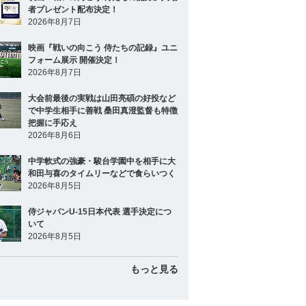
者プレゼント配布決定！
2026年8月7日
映画『戦いの向こう 侍たちの記録』ユニ
フォーム展示 開催決定！
2026年8月7日
大会前最後の実戦は山田亮碩の好投など
で中学生相手に善戦 桑田真澄監督も特徴
把握に手応え
2026年8月6日
中学軟式の強豪・駿台学園中を相手に大
和田与喜のタイムリーなどで食らいつく
2026年8月5日
侍ジャパンU-15日本代表 選手決定につ
いて
2026年8月5日
もっと見る