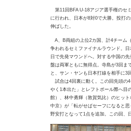
第11回BFA U-18アジア選手権
に行われ、日本が8対0で大勝。投打
伸ばした。
A、B両組の上位2カ国、計4チーム
争われるセミファイナルラウンド。日
日で先発マウンドへ。対する中国の先
盤は両軍ともに無得点。寺島が3回ま
と、サン・ヤンも日本打線を相手に3
試合は4回裏に動く。この回先頭の4
やく1本出た」とレフトポール際へ目
館）、林中勇輝（敦賀気比）のヒット
中京）が「転がせばセーフになると思
野安打となって1点を追加。この回、