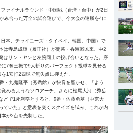
のセミファイナルラウンド・中国戦（台湾・台中）が2日
のかみ合った万全の試合運びで、今大会の連勝を4に
（日本、チャイニーズ・タイペイ、韓国、中国）で
本は寺島成輝（履正社）が開幕・香港戦以来、中2
発はサン・ヤンと左腕同士の投げ合いとなった。序
でに7奪三振で9人斬りのパーフェクト投球を見せる
回を1安打2四球で無失点に抑えた。
番・九鬼隆平（秀岳館）が快音を響かせ、「よう
の覚めるようなソロアーチ。さらに松尾大河（秀岳
などで1死満塁とすると、9番・佐藤勇基（中京大
っていた」と意表を突くスクイズを試み、これが内
日本が2点を先制した。