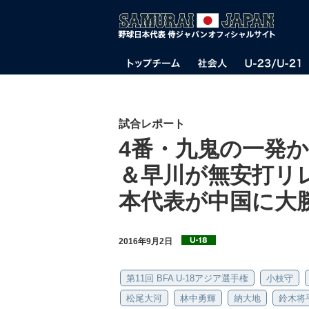
試合レポート
4番・九鬼の一発
＆早川が無安打リレ
本代表が中国に大
2016年9月2日
第11回 BFA U-18アジア選手権
小枝守
松尾大河
林中勇輝
納大地
鈴木将