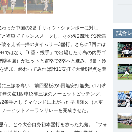
わった中国の2番手リィウ・シャンポーに対し
試合レ
打と盗塁でチャンスメークし、その後2四球で1死満
を破る走者一掃のタイムリー3塁打。さらに7回には
DHではなく「6番・投手」で出場した寺島の内野ゴ
智辯学園）がヒットと盗塁で2塁へと進み、3番・鈴
を追加。終わってみれば計11安打で大量8得点を奪
に三振を奪い、前回登板の5回無安打無失点1四球
打無失点1四球13奪三振のノーヒットピッチング。
ら2番手としてマウンドに上がった早川隆久（木更
、ノーヒットノーランリレーを完成させた。
思う」と今大会自身初本塁打を放った九鬼。「フォ