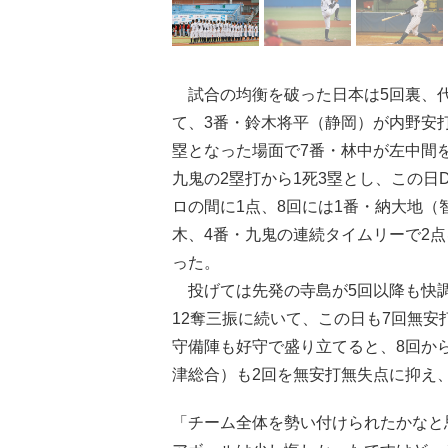
試合の均衡を破った日本は5回裏、代
て、3番・鈴木将平（静岡）が内野安
塁となった場面で7番・林中が左中間
九鬼の2塁打から1死3塁とし、この日
ロの間に1点、8回には1番・納大地（
木、4番・九鬼の連続タイムリーで2点
った。
投げては先発の寺島が5回以降も快調
12奪三振に続いて、この日も7回無安
守備陣も好守で盛り立てると、8回か
津総合）も2回を無安打無失点に抑え
「チーム全体を勢い付けられたかなと