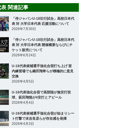
8代表 関連記事
「侍ジャパンU-18壮行試合」高校日本代
表 対 大学日本代表 応援活動について
2026年7月30日
「侍ジャパンU-18壮行試合」高校日本代
表 対 大学日本代表 開催概要ならびにチ
ケット販売について
2026年6月24日
U-18代表候補選手強化合宿打ち上げ 室
内練習場でも織田翔希らが積極的に意見
交換
2026年4月5日
U-18代表強化合宿で高部陸が無安打投
球、荻田翔惺が4安打とアピール
2026年4月4日
U-18代表候補選手強化合宿が始まりシー
ト打撃で末吉良丞らが存在感を発揮
2026年4月3日