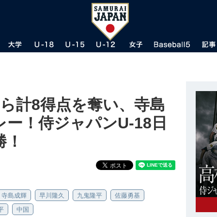
から計8得点を奪い、寺島
ー！侍ジャパンU-18日
勝！
寺島成輝
早川隆久
九鬼隆平
佐藤勇基
平
中国