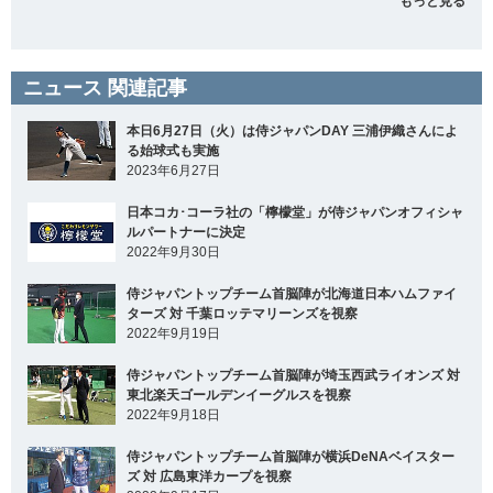
もっと見る
ニュース 関連記事
本日6月27日（火）は侍ジャパンDAY 三浦伊織さんによ
る始球式も実施
2023年6月27日
日本コカ･コーラ社の「檸檬堂」が侍ジャパンオフィシャ
ルパートナーに決定
2022年9月30日
侍ジャパントップチーム首脳陣が北海道日本ハムファイ
ターズ 対 千葉ロッテマリーンズを視察
2022年9月19日
侍ジャパントップチーム首脳陣が埼玉西武ライオンズ 対
東北楽天ゴールデンイーグルスを視察
2022年9月18日
侍ジャパントップチーム首脳陣が横浜DeNAベイスター
ズ 対 広島東洋カープを視察