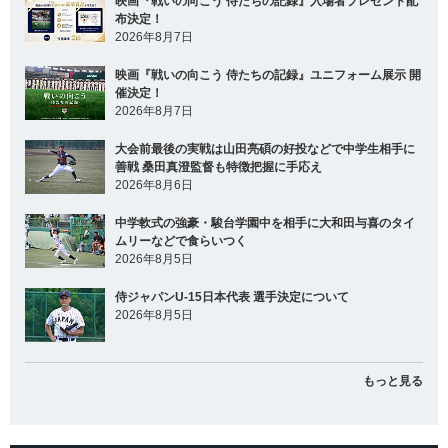
映画『戦いの向こう 侍たちの記録』入場者プレゼント配
布決定！
2026年8月7日
映画『戦いの向こう 侍たちの記録』ユニフォーム展示 開
催決定！
2026年8月7日
大会前最後の実戦は山田亮碩の好投などで中学生相手に
善戦 桑田真澄監督も特徴把握に手応え
2026年8月6日
中学軟式の強豪・駿台学園中を相手に大和田与喜のタイ
ムリーなどで食らいつく
2026年8月5日
侍ジャパンU-15日本代表 選手決定について
2026年8月5日
もっと見る