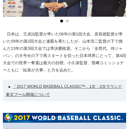
日本は、王貞治監督が率いた06年の第1回大会、原辰徳監督が率
いた09年の第2回大会と連覇を果たしたが、山本浩二監督の下で挑
んだ13年の第3回大会では準決勝敗退。そこから「全世代、侍ジャ
パン」の大号令の下で再スタートを切った日本球界にとって、第4回
大会での世界一奪還は最大の目標。小久保監督、熊﨑コミッショナ
ーともに「結束が大事」と力を込めた。
「2017 WORLD BASEBALL CLASSIC™」1次・2次ラウンド
東京プール開催について