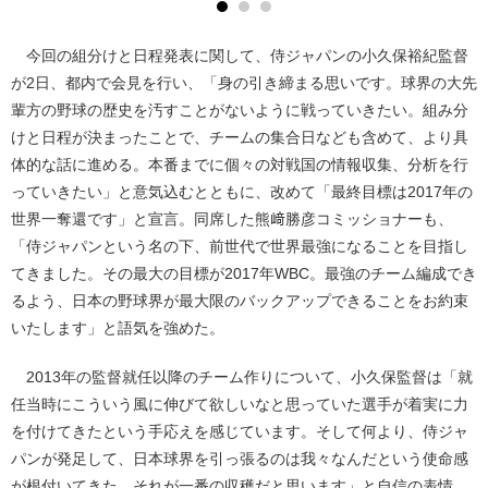
今回の組分けと日程発表に関して、侍ジャパンの小久保裕紀監督
が2日、都内で会見を行い、「身の引き締まる思いです。球界の大先
輩方の野球の歴史を汚すことがないように戦っていきたい。組み分
けと日程が決まったことで、チームの集合日なども含めて、より具
体的な話に進める。本番までに個々の対戦国の情報収集、分析を行
っていきたい」と意気込むとともに、改めて「最終目標は2017年の
世界一奪還です」と宣言。同席した熊﨑勝彦コミッショナーも、
「侍ジャパンという名の下、前世代で世界最強になることを目指し
てきました。その最大の目標が2017年WBC。最強のチーム編成でき
るよう、日本の野球界が最大限のバックアップできることをお約束
いたします」と語気を強めた。
2013年の監督就任以降のチーム作りについて、小久保監督は「就
任当時にこういう風に伸びて欲しいなと思っていた選手が着実に力
を付けてきたという手応えを感じています。そして何より、侍ジャ
パンが発足して、日本球界を引っ張るのは我々なんだという使命感
が根付いてきた。それが一番の収穫だと思います」と自信の表情。