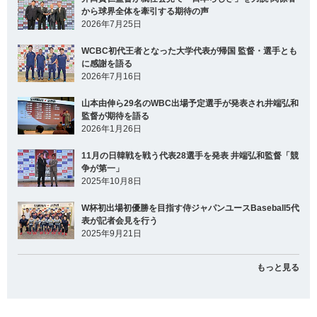
から球界全体を牽引する期待の声
2026年7月25日
WCBC初代王者となった大学代表が帰国 監督・選手とも
に感謝を語る
2026年7月16日
山本由伸ら29名のWBC出場予定選手が発表され井端弘和
監督が期待を語る
2026年1月26日
11月の日韓戦を戦う代表28選手を発表 井端弘和監督「競
争が第一」
2025年10月8日
W杯初出場初優勝を目指す侍ジャパンユースBaseball5代
表が記者会見を行う
2025年9月21日
もっと見る