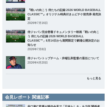
『戦いの向こう 侍たちの記録 2026 WORLD BASEBALL
CLASSIC™』オリジナル特典付きムビチケ前売券 発売決
定
2026年7月16日
侍ジャパン完全密着ドキュメンタリー映画「戦いの向こ
う 侍たちの記録 2026 WORLD BASEBALL
CLASSIC™」8月14日から期間限定で劇場公開決定のお
知らせ
2026年7月8日
侍ジャパントップチーム・井端弘和監督の退任について
2026年4月20日
もっと見る
会見レポート 関連記事
井口資仁監督が就任会見で「日本らしさ」を力説 関係者