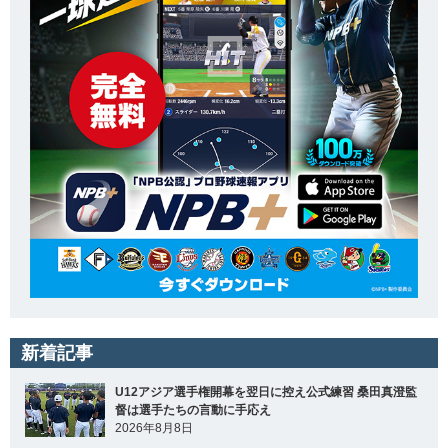
新着記事
U12アジア選手権開幕を翌日に控え公式練習 桑田真澄監
督は選手たちの言動に手応え
2026年8月8日