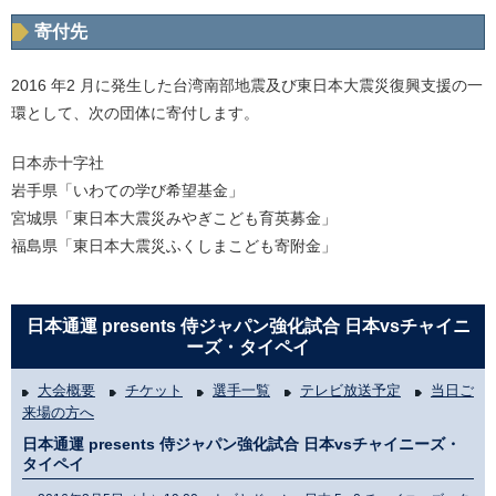
寄付先
2016 年2 月に発生した台湾南部地震及び東日本大震災復興支援の一
環として、次の団体に寄付します。
日本赤十字社
岩手県「いわての学び希望基金」
宮城県「東日本大震災みやぎこども育英募金」
福島県「東日本大震災ふくしまこども寄附金」
日本通運 presents 侍ジャパン強化試合 日本vsチャイニ
ーズ・タイペイ
大会概要
チケット
選手一覧
テレビ放送予定
当日ご
来場の方へ
日本通運 presents 侍ジャパン強化試合 日本vsチャイニーズ・
タイペイ