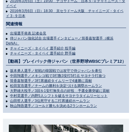
2016年3月5日（土）19:00 ナゴヤドーム 日本 5 - 0 チャイニーズ・タ
イペイ
2016年3月6日（日）18:30 京セラドーム大阪 チャイニーズ・タイペ
イ 3 - 9 日本
関連情報
出場選手発表 記者会見
侍ジャパン強化試合 出場選手インタビュー／筒香嘉智選手（横浜
DeNA）
チャイニーズ・タイペイ 選手紹介 投手編
チャイニーズ・タイペイ 選手紹介 野手編
【動画】プレイバック侍ジャパン（世界野球WBSCプレミア12）
坂本勇人選手／初戦の韓国戦では攻守で侍ジャパンを牽引
中田翔選手／メキシコ戦で3打数3安打5打点 サヨナラ打放つ
筒香嘉智選手／3打席連続タイムリーで4連勝に貢献
松田宣浩選手／チームの勝利を決定づける満塁ホームラン
大野雄大投手／3回を1安打無失点の好投 予選全勝突破に貢献
中村晃選手／内野5人シフトを破るサヨナラタイムリーヒット
山田哲人選手／3位死守する二打席連続ホームラン
秋山翔吾選手／コールド勝ちを決める2ランホームラン