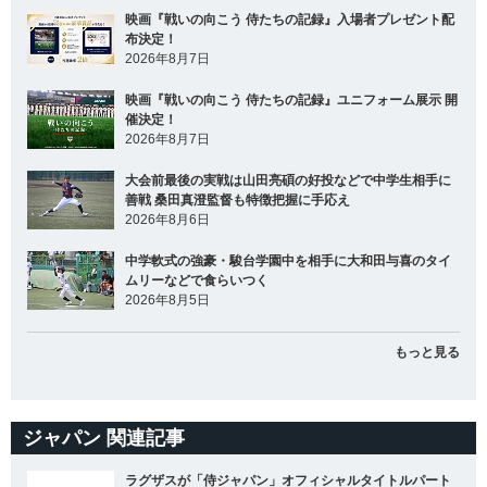
映画『戦いの向こう 侍たちの記録』入場者プレゼント配
布決定！
2026年8月7日
映画『戦いの向こう 侍たちの記録』ユニフォーム展示 開
催決定！
2026年8月7日
大会前最後の実戦は山田亮碩の好投などで中学生相手に
善戦 桑田真澄監督も特徴把握に手応え
2026年8月6日
中学軟式の強豪・駿台学園中を相手に大和田与喜のタイ
ムリーなどで食らいつく
2026年8月5日
もっと見る
ジャパン 関連記事
ラグザスが「侍ジャパン」オフィシャルタイトルパート