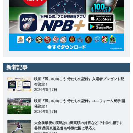
新着記事
映画『戦いの向こう 侍たちの記録』入場者プレゼント配
布決定！
2026年8月7日
映画『戦いの向こう 侍たちの記録』ユニフォーム展示 開
催決定！
2026年8月7日
大会前最後の実戦は山田亮碩の好投などで中学生相手に
善戦 桑田真澄監督も特徴把握に手応え