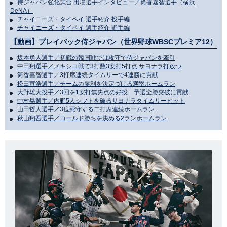
侍ジャパン強化試合 出場選手インタビュー／筒香嘉智選手（横浜
DeNA）
チャイニーズ・タイペイ 選手紹介 投手編
チャイニーズ・タイペイ 選手紹介 野手編
【動画】プレイバック侍ジャパン（世界野球WBSCプレミア12）
坂本勇人選手／初戦の韓国戦では攻守で侍ジャパンを牽引
中田翔選手／メキシコ戦で3打数3安打5打点 サヨナラ打放つ
筒香嘉智選手／3打席連続タイムリーで4連勝に貢献
松田宣浩選手／チームの勝利を決定づける満塁ホームラン
大野雄大投手／3回を1安打無失点の好投 予選全勝突破に貢献
中村晃選手／内野5人シフトを破るサヨナラタイムリーヒット
山田哲人選手／3位死守する二打席連続ホームラン
秋山翔吾選手／コールド勝ちを決める2ランホームラン