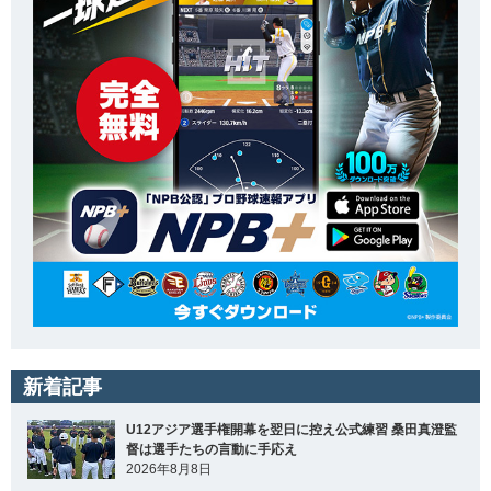
新着記事
U12アジア選手権開幕を翌日に控え公式練習 桑田真澄監
督は選手たちの言動に手応え
2026年8月8日