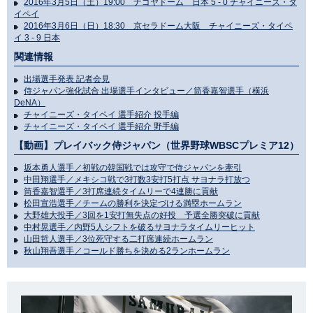
2016年3月5日（土）19:00 ナゴヤドーム 日本 5 - 0 チャイニーズ・タ
イペイ
2016年3月6日（日）18:30 京セラドーム大阪 チャイニーズ・タイペ
イ 3 - 9 日本
関連情報
出場選手発表 記者会見
侍ジャパン強化試合 出場選手インタビュー／筒香嘉智選手（横浜
DeNA）
チャイニーズ・タイペイ 選手紹介 投手編
チャイニーズ・タイペイ 選手紹介 野手編
【動画】プレイバック侍ジャパン（世界野球WBSCプレミア12）
坂本勇人選手／初戦の韓国戦では攻守で侍ジャパンを牽引
中田翔選手／メキシコ戦で3打数3安打5打点 サヨナラ打放つ
筒香嘉智選手／3打席連続タイムリーで4連勝に貢献
松田宣浩選手／チームの勝利を決定づける満塁ホームラン
大野雄大投手／3回を1安打無失点の好投 予選全勝突破に貢献
中村晃選手／内野5人シフトを破るサヨナラタイムリーヒット
山田哲人選手／3位死守する二打席連続ホームラン
秋山翔吾選手／コールド勝ちを決める2ランホームラン