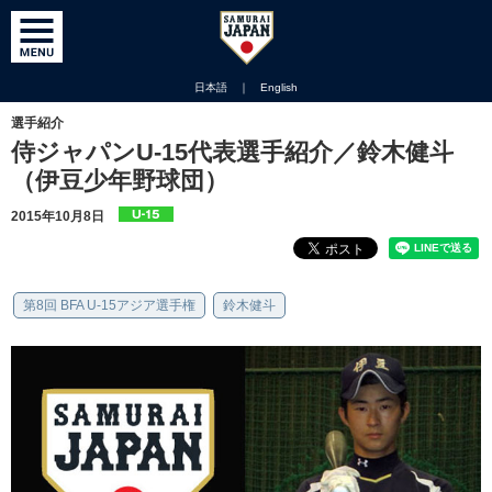
日本語
｜
English
選手紹介
侍ジャパンU-15代表選手紹介／鈴木健斗
（伊豆少年野球団）
2015年10月8日
第8回 BFA U-15アジア選手権
鈴木健斗