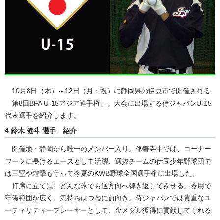
10月8日（木）～12日（月・祝）に静岡県の伊豆市で開催される
「第8回BFA U-15アジア選手権」。大会に出場する侍ジャパンU-15
代表選手を紹介します。
4 鈴木 健斗 選手 紹介
開催地・静岡から唯一のメンバー入り。修善寺中では、コーナー
ワークに長けるエースとして活躍、選抜チームの伊豆少年野球団で
は三塁や遊撃も守って今夏のKWB野球全国選手権に出場した。
打席に立てば、どんな球でも逆方向へ弾き返してみせる。器用で
守備範囲が広く、気持ちはつねに前向き。侍ジャパンでは貴重なユ
ーティリティープレーヤーとして、金メダル獲得に貢献してくれる