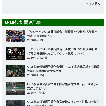
もっと見る
U-18代表 関連記事
「侍ジャパンU-18壮行試合」高校日本代表 対 大学日本
代表 応援活動について
2026年7月30日
「侍ジャパンU-18壮行試合」高校日本代表 対 大学日本
代表 開催概要ならびにチケット販売について
2026年6月24日
U-18代表候補選手強化合宿打ち上げ 室内練習場でも織田
翔希らが積極的に意見交換
2026年4月5日
U-18代表強化合宿で高部陸が無安打投球、荻田翔惺が4
安打とアピール
2026年4月4日
U-18代表候補選手強化合宿が始まりシート打撃で末吉良