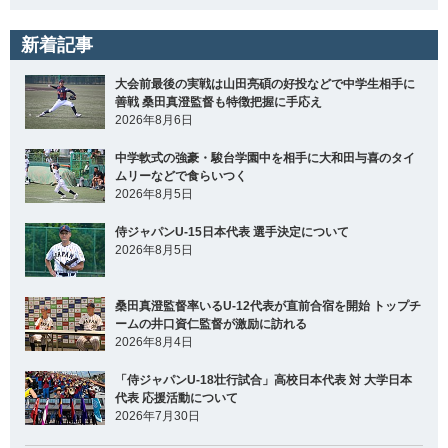
新着記事
大会前最後の実戦は山田亮碩の好投などで中学生相手に
善戦 桑田真澄監督も特徴把握に手応え
2026年8月6日
中学軟式の強豪・駿台学園中を相手に大和田与喜のタイ
ムリーなどで食らいつく
2026年8月5日
侍ジャパンU-15日本代表 選手決定について
2026年8月5日
桑田真澄監督率いるU-12代表が直前合宿を開始 トップチ
ームの井口資仁監督が激励に訪れる
2026年8月4日
「侍ジャパンU-18壮行試合」高校日本代表 対 大学日本
代表 応援活動について
2026年7月30日