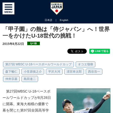
日本語
｜
English
「甲子園」の熱は「侍ジャパン」へ！世界
一をかけたU-18世代の挑戦！
2015年8月22日
第27回 WBSC U-18ベースボールワールドカップ
オコエ瑠偉
森下暢仁
小笠原慎之介
平沢大河
清宮幸太郎
西谷浩一
仲井宗基
島田達二
第27回WBSC U-18ベースボ
ールワールドカップが8月28日
に開幕。東海大相模の優勝で
幕を閉じた第97回全国高等学