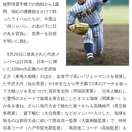
校野球選手権での熱戦から1週
間、深紅の優勝旗をかけて戦
ったライバルたちが、今度は
「侍ジャパン」の名の下に日
の丸を背負い、世界一を目指
す戦いに挑む。
8月20日に発表された代表メ
ンバーは計20名。日本一に輝
いた150km/h左腕の小笠原慎
之介（東海大相模）のほか、走攻守で高いパフォーマンスを発揮し
た平沢大河（仙台育英）や1年生ながら甲子園で2本のアーチを放っ
て大物ぶりを見せつけた清宮幸太郎（早稲田実業）、日本人離れし
た驚愕のスピードで旋風を巻き起こしたオコエ瑠偉（関東第一）ら
が名を連ね、さらに地方大会で敗れた面々からも高橋純平（県立岐
阜商業）、森下暢仁（大分商業）などがメンバー入りした。指揮を
執るのは前回大会に続いて西谷浩一監督（大阪桐蔭監督）で、仲井
宗基コーチ（八戸学院光星監督）、島田達二コーチ（高知監督）も