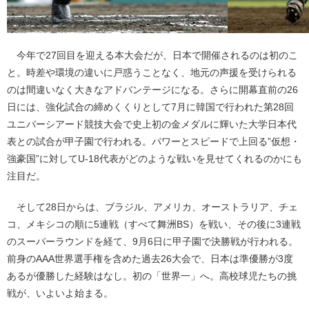
今年で27回目を迎える本大会だが、日本で開催されるのは初のこ
と。時差や環境の違いに戸惑うことなく、地元の声援を受けられる
のは間違いなく大きなアドバンテージになる。さらに開幕直前の26
日には、強化試合の締めくくりとして7月に韓国で行われた第28回
ユニバーシアード競技大会で史上初の金メダルに輝いた大学日本代
表との試合が甲子園で行われる。パワーとスピードで上回る”仮想・
強豪国”に対してU-18代表がどのような戦いを見せてくれるのかにも
注目だ。
そして28日からは、ブラジル、アメリカ、オーストラリア、チェ
コ、メキシコの順に5連戦（すべて舞洲BS）を戦い、その後に3連戦
のスーパーラウンドを経て、9月6日に甲子園で決勝戦が行われる。
前身のAAA世界選手権を含めた過去26大会で、日本は準優勝が3度
あるが優勝した経験はなし。初の「世界一」へ。高校球児たちの挑
戦が、いよいよ始まる。