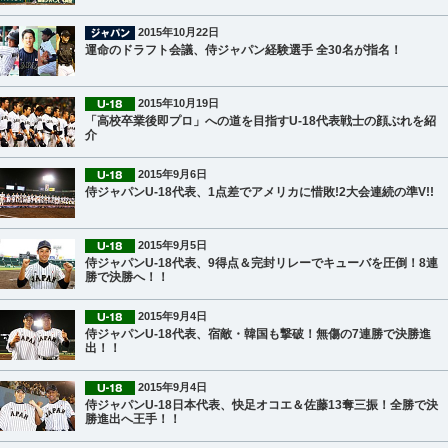
2015年10月22日
運命のドラフト会議、侍ジャパン経験選手 全30名が指名！
2015年10月19日
「高校卒業後即プロ」への道を目指すU-18代表戦士の顔ぶれを紹
介
2015年9月6日
侍ジャパンU-18代表、1点差でアメリカに惜敗!2大会連続の準V!!
2015年9月5日
侍ジャパンU-18代表、9得点＆完封リレーでキューバを圧倒！8連
勝で決勝へ！！
2015年9月4日
侍ジャパンU-18代表、宿敵・韓国も撃破！無傷の7連勝で決勝進
出！！
2015年9月4日
侍ジャパンU-18日本代表、快足オコエ＆佐藤13奪三振！全勝で決
勝進出へ王手！！