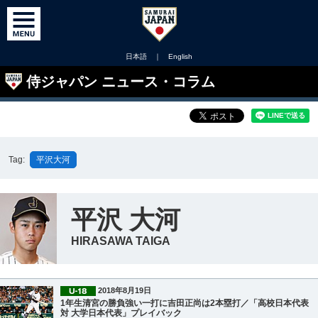
日本語
｜
English
侍ジャパン ニュース・コラム
Tag:
平沢大河
平沢 大河
HIRASAWA TAIGA
2018年8月19日
1年生清宮の勝負強い一打に吉田正尚は2本塁打／「高校日本代表
対 大学日本代表」プレイバック