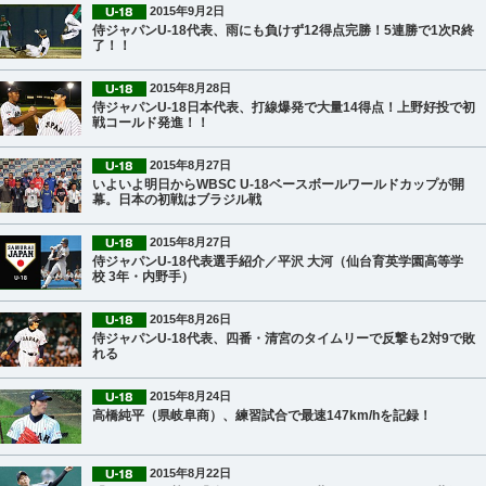
2015年9月2日
侍ジャパンU-18代表、雨にも負けず12得点完勝！5連勝で1次R終
了！！
2015年8月28日
侍ジャパンU-18日本代表、打線爆発で大量14得点！上野好投で初
戦コールド発進！！
2015年8月27日
いよいよ明日からWBSC U-18ベースボールワールドカップが開
幕。日本の初戦はブラジル戦
2015年8月27日
侍ジャパンU-18代表選手紹介／平沢 大河（仙台育英学園高等学
校 3年・内野手）
2015年8月26日
侍ジャパンU-18代表、四番・清宮のタイムリーで反撃も2対9で敗
れる
2015年8月24日
高橋純平（県岐阜商）、練習試合で最速147km/hを記録！
2015年8月22日